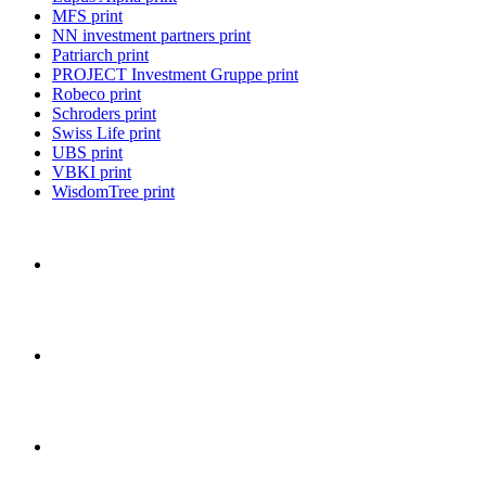
MFS print
NN investment partners print
Patriarch print
PROJECT Investment Gruppe print
Robeco print
Schroders print
Swiss Life print
UBS print
VBKI print
WisdomTree print