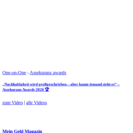
One-on-One
-
Assekuranz awards
„Nachhaltigkeit wird großgeschrieben – aber kaum jemand sieht es“ –
Assekuranz Awards 2026 🏆
zum Video
|
alle Videos
Mein Geld
Magazin