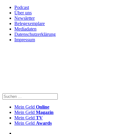
Podcast
Über uns
Newsletter
Belegexemplare
Mediadaten
Datenschutzerklärung
Impressum
Mein Geld
Online
Mein Geld
Magazin
Mein Geld
TV
Mein Geld
Awards