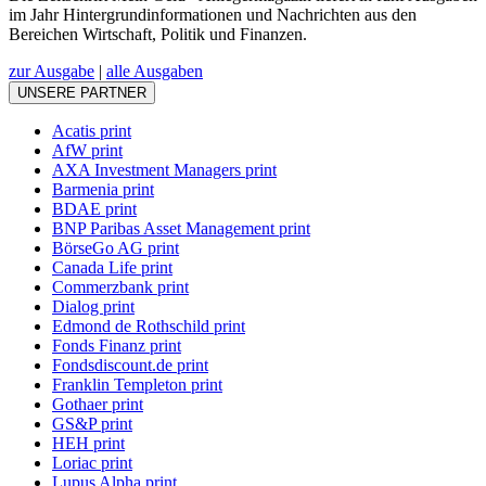
im Jahr Hintergrundinformationen und Nachrichten aus den
Bereichen Wirtschaft, Politik und Finanzen.
zur Ausgabe
|
alle Ausgaben
UNSERE PARTNER
Acatis print
AfW print
AXA Investment Managers print
Barmenia print
BDAE print
BNP Paribas Asset Management print
BörseGo AG print
Canada Life print
Commerzbank print
Dialog print
Edmond de Rothschild print
Fonds Finanz print
Fondsdiscount.de print
Franklin Templeton print
Gothaer print
GS&P print
HEH print
Loriac print
Lupus Alpha print