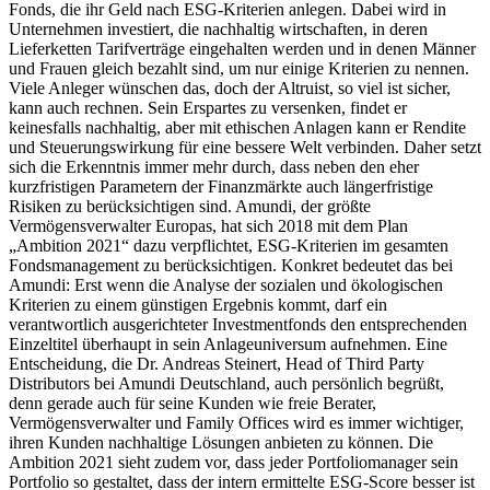
Fonds, die ihr Geld nach ESG-Kriterien anlegen. Dabei wird in
Unternehmen investiert, die nachhaltig wirtschaften, in deren
Lieferketten Tarifverträge eingehalten werden und in denen Männer
und Frauen gleich bezahlt sind, um nur einige Kriterien zu nennen.
Viele Anleger wünschen das, doch der Altruist, so viel ist sicher,
kann auch rechnen. Sein Erspartes zu versenken, findet er
keinesfalls nachhaltig, aber mit ethischen Anlagen kann er Rendite
und Steuerungswirkung für eine bessere Welt verbinden. Daher setzt
sich die Erkenntnis immer mehr durch, dass neben den eher
kurzfristigen Parametern der Finanzmärkte auch längerfristige
Risiken zu berücksichtigen sind. Amundi, der größte
Vermögensverwalter Europas, hat sich 2018 mit dem Plan
„Ambition 2021“ dazu verpflichtet, ESG-Kriterien im gesamten
Fondsmanagement zu berücksichtigen. Konkret bedeutet das bei
Amundi: Erst wenn die Analyse der sozialen und ökologischen
Kriterien zu einem günstigen Ergebnis kommt, darf ein
verantwortlich ausgerichteter Investmentfonds den entsprechenden
Einzeltitel überhaupt in sein Anlageuniversum aufnehmen. Eine
Entscheidung, die Dr. Andreas Steinert, Head of Third Party
Distributors bei Amundi Deutschland, auch persönlich begrüßt,
denn gerade auch für seine Kunden wie freie Berater,
Vermögensverwalter und Family Offices wird es immer wichtiger,
ihren Kunden nachhaltige Lösungen anbieten zu können. Die
Ambition 2021 sieht zudem vor, dass jeder Portfoliomanager sein
Portfolio so gestaltet, dass der intern ermittelte ESG-Score besser ist