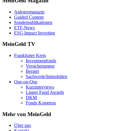
MeinGeld
Magazin
Anlegermagazin
Guided Content
Sonderpublikationen
ETF-News
ESG Impact Investing
MeinGeld
TV
Frankfurter Kreis
Investmentfonds
Versicherungen
Berater
Sachwerte/Immobilien
One-on-One
Kurzinterviews
Lipper Fund Awards
DKM
Fonds Kongress
Mehr von MeinGeld
Über uns
Kontakt