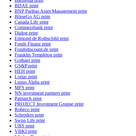
Barmenia print
BDAE print
BNP Paribas Asset Management print
BörseGo AG print
Canada Life print
Commerzbank print
Dialog print
Edmond de Rothschild print
Fonds Finanz print
Fondsdiscount.de print
Franklin Templeton print
Gothaer print
GS&P print
HEH print
Loriac print
Lupus Alpha print
MFS print
NN investment partners print
Patriarch print
PROJECT Investment Gruppe print
Robeco print
Schroders print
Swiss Life print
UBS print
VBKI print