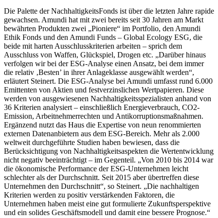
Die Palette der NachhaltigkeitsFonds ist über die letzten Jahre rapide
gewachsen. Amundi hat mit zwei bereits seit 30 Jahren am Markt
bewährten Produkten zwei „Pioniere“ im Portfolio, den Amundi
Ethik Fonds und den Amundi Funds – Global Ecology ESG, die
beide mit harten Ausschlusskriterien arbeiten – sprich dem
Ausschluss von Waffen, Glückspiel, Drogen etc. „Darüber hinaus
verfolgen wir bei der ESG-Analyse einen Ansatz, bei dem immer
die relativ ‚Besten’ in ihrer Anlageklasse ausgewählt werden“,
erläutert Steinert. Die ESG-Analyse bei Amundi umfasst rund 6.000
Emittenten von Aktien und festverzinslichen Wertpapieren. Diese
werden von ausgewiesenen Nachhaltigkeitsspezialisten anhand von
36 Kriterien analysiert – einschließlich Energieverbrauch, CO2-
Emission, Arbeitnehmerrechten und Antikorruptionsmaßnahmen.
Ergänzend nutzt das Haus die Expertise von neun renommierten
externen Datenanbietern aus dem ESG-Bereich. Mehr als 2.000
weltweit durchgeführte Studien haben bewiesen, dass die
Berücksichtigung von Nachhaltigkeitsaspekten die Wertentwicklung
nicht negativ beeinträchtigt – im Gegenteil. „Von 2010 bis 2014 war
die ökonomische Performance der ESG-Unternehmen leicht
schlechter als der Durchschnitt. Seit 2015 aber übertreffen diese
Unternehmen den Durchschnitt“, so Steinert. „Die nachhaltigen
Kriterien werden zu positiv verstärkenden Faktoren, die
Unternehmen haben meist eine gut formulierte Zukunftsperspektive
und ein solides Geschäftsmodell und damit eine bessere Prognose.“