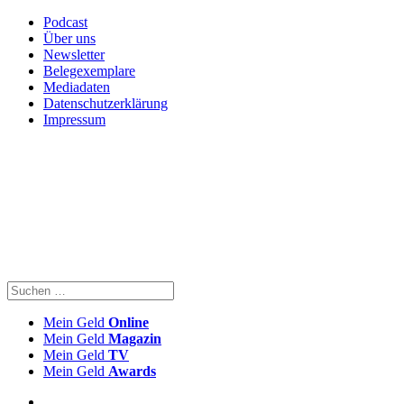
Podcast
Über uns
Newsletter
Belegexemplare
Mediadaten
Datenschutzerklärung
Impressum
Mein Geld
Online
Mein Geld
Magazin
Mein Geld
TV
Mein Geld
Awards