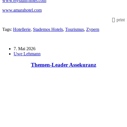
www.elysium-hotel.com
www.amarahotel.com
print
Tags:
Hotellerie
,
Stademos Hotels
,
Tourismus
,
Zypern
7. Mai 2026
Uwe Lehmann
Themen-Leader Assekuranz