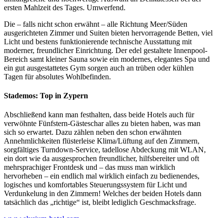
ersten Mahlzeit des Tages. Umwerfend.
Die – falls nicht schon erwähnt – alle Richtung Meer/Süden
ausgerichteten Zimmer und Suiten bieten hervorragende Betten, viel
Licht und bestens funktionierende technische Ausstattung mit
moderner, freundlicher Einrichtung. Der edel gestaltete Innenpool-
Bereich samt kleiner Sauna sowie ein modernes, elegantes Spa und
ein gut ausgestattetes Gym sorgen auch an trüben oder kühlen
Tagen für absolutes Wohlbefinden.
Stademos: Top in Zypern
Abschließend kann man festhalten, dass beide Hotels auch für
verwöhnte Fünfstern-Gästeschar alles zu bieten haben, was man
sich so erwartet. Dazu zählen neben den schon erwähnten
Annehmlichkeiten flüsterleise Klima/Lüftung auf den Zimmern,
sorgfältiges Turndown-Service, tadellose Abdeckung mit WLAN,
ein dort wie da ausgesprochen freundlicher, hilfsbereiter und oft
mehrsprachiger Frontdesk und – das muss man wirklich
hervorheben – ein endlich mal wirklich einfach zu bedienendes,
logisches und komfortables Steuerungssystem für Licht und
Verdunkelung in den Zimmern! Welches der beiden Hotels dann
tatsächlich das „richtige“ ist, bleibt lediglich Geschmacksfrage.