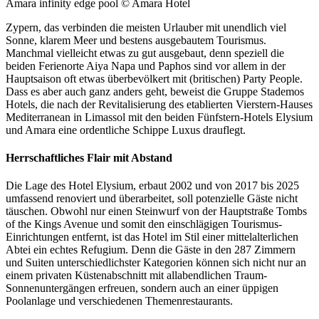
Amara infinity edge pool © Amara Hotel
Zypern, das verbinden die meisten Urlauber mit unendlich viel
Sonne, klarem Meer und bestens ausgebautem Tourismus.
Manchmal vielleicht etwas zu gut ausgebaut, denn speziell die
beiden Ferienorte Aiya Napa und Paphos sind vor allem in der
Hauptsaison oft etwas überbevölkert mit (britischen) Party People.
Dass es aber auch ganz anders geht, beweist die Gruppe Stademos
Hotels, die nach der Revitalisierung des etablierten Vierstern-Hauses
Mediterranean in Limassol mit den beiden Fünfstern-Hotels Elysium
und Amara eine ordentliche Schippe Luxus drauflegt.
Herrschaftliches Flair mit Abstand
Die Lage des Hotel Elysium, erbaut 2002 und von 2017 bis 2025
umfassend renoviert und überarbeitet, soll potenzielle Gäste nicht
täuschen. Obwohl nur einen Steinwurf von der Hauptstraße Tombs
of the Kings Avenue und somit den einschlägigen Tourismus-
Einrichtungen entfernt, ist das Hotel im Stil einer mittelalterlichen
Abtei ein echtes Refugium. Denn die Gäste in den 287 Zimmern
und Suiten unterschiedlichster Kategorien können sich nicht nur an
einem privaten Küstenabschnitt mit allabendlichen Traum-
Sonnenuntergängen erfreuen, sondern auch an einer üppigen
Poolanlage und verschiedenen Themenrestaurants.