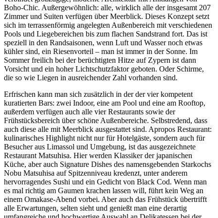
Boho-Chic. Außergewöhnlich: alle, wirklich alle der insgesamt 207
Zimmer und Suiten verfügen über Meerblick. Dieses Konzept setzt
sich im terrassenförmig angelegten Außenbereich mit verschiedenen
Pools und Liegebereichen bis zum flachen Sandstrand fort. Das ist
speziell in den Randsaisonen, wenn Luft und Wasser noch etwas
kühler sind, ein Riesenvorteil – man ist immer in der Sonne. Im
Sommer freilich bei der berüchtigten Hitze auf Zypern ist dann
Vorsicht und ein hoher Lichtschutzfaktor geboten. Oder Schirme,
die so wie Liegen in ausreichender Zahl vorhanden sind.
Erfrischen kann man sich zusätzlich in der der vier kompetent
kuratierten Bars: zwei Indoor, eine am Pool und eine am Rooftop,
außerdem verfügen auch alle vier Restaurants sowie der
Frühstücksbereich über schöne Außenbereiche. Selbstredend, dass
auch diese alle mit Meerblick ausgestattet sind. Apropos Restaurant:
kulinarisches Highlight nicht nur für Hotelgäste, sondern auch für
Besucher aus Limassol und Umgebung, ist das ausgezeichnete
Restaurant Matsuhisa. Hier werden Klassiker der japanischen
Küche, aber auch Signature Dishes des namensgebenden Starkochs
Nobu Matsuhisa auf Spitzenniveau kredenzt, unter anderem
hervorragendes Sushi und ein Gedicht von Black Cod. Wenn man
es mal richtig am Gaumen krachen lassen will, führt kein Weg an
einem Omakase-Abend vorbei. Aber auch das Frühstück übertrifft
alle Erwartungen, selten sieht und genießt man eine derartig
umfangreiche und hochwertige Auswahl an Delikatessen bei der