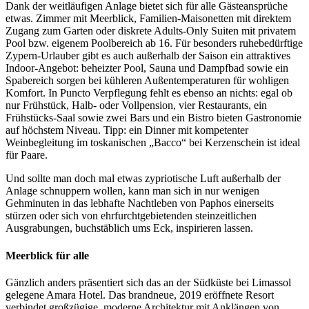
Dank der weitläufigen Anlage bietet sich für alle Gästeansprüche
etwas. Zimmer mit Meerblick, Familien-Maisonetten mit direktem
Zugang zum Garten oder diskrete Adults-Only Suiten mit privatem
Pool bzw. eigenem Poolbereich ab 16. Für besonders ruhebedürftige
Zypern-Urlauber gibt es auch außerhalb der Saison ein attraktives
Indoor-Angebot: beheizter Pool, Sauna und Dampfbad sowie ein
Spabereich sorgen bei kühleren Außentemperaturen für wohligen
Komfort. In Puncto Verpflegung fehlt es ebenso an nichts: egal ob
nur Frühstück, Halb- oder Vollpension, vier Restaurants, ein
Frühstücks-Saal sowie zwei Bars und ein Bistro bieten Gastronomie
auf höchstem Niveau. Tipp: ein Dinner mit kompetenter
Weinbegleitung im toskanischen „Bacco“ bei Kerzenschein ist ideal
für Paare.
Und sollte man doch mal etwas zypriotische Luft außerhalb der
Anlage schnuppern wollen, kann man sich in nur wenigen
Gehminuten in das lebhafte Nachtleben von Paphos einerseits
stürzen oder sich von ehrfurchtgebietenden steinzeitlichen
Ausgrabungen, buchstäblich ums Eck, inspirieren lassen.
Meerblick für alle
Gänzlich anders präsentiert sich das an der Südküste bei Limassol
gelegene Amara Hotel. Das brandneue, 2019 eröffnete Resort
verbindet großzügige, moderne Architektur mit Anklängen von