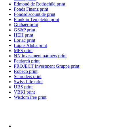
Edmond de Rothschild print
Fonds Finanz print
Fondsdiscount.de print
Franklin Templeton print
Gothaer print
GS&P print
HEH print
Loriac print
Lupus Alpha print
MFS print
NN investment partners print
Patriarch print
PROJECT Investment Gruppe print
Robeco print
Schroders print
Swiss Life print
UBS print
VBKI print
WisdomTree print