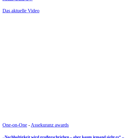
Das aktuelle Video
One-on-One
-
Assekuranz awards
„Nachhaltigkeit wird großgeschrieben – aber kaum jemand sieht es“ –