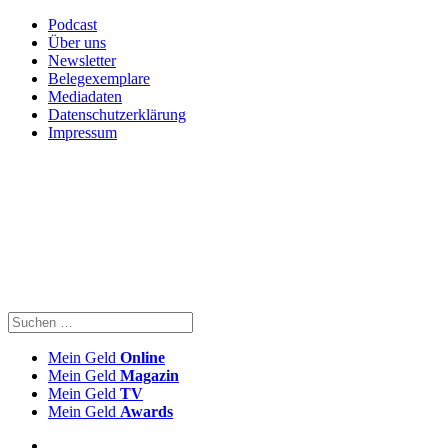
Podcast
Über uns
Newsletter
Belegexemplare
Mediadaten
Datenschutzerklärung
Impressum
Mein Geld
Online
Mein Geld
Magazin
Mein Geld
TV
Mein Geld
Awards