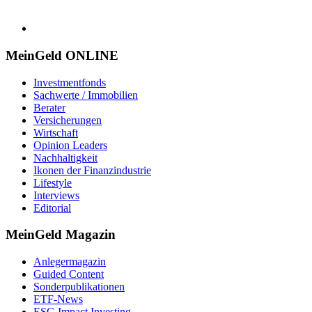
MeinGeld
ONLINE
Investmentfonds
Sachwerte / Immobilien
Berater
Versicherungen
Wirtschaft
Opinion Leaders
Nachhaltigkeit
Ikonen der Finanzindustrie
Lifestyle
Interviews
Editorial
MeinGeld
Magazin
Anlegermagazin
Guided Content
Sonderpublikationen
ETF-News
ESG Impact Investing