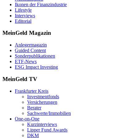
Ikonen der Finanzindustrie
Lifestyle
Interviews
Editorial
MeinGeld
Magazin
Anlegermagazin
Guided Content
Sonderpublikationen
ETF-News
ESG Impact Investing
MeinGeld
TV
Frankfurter Kreis
Investmentfonds
Versicherungen
Berater
Sachwerte/Immobilien
One-on-One
Kurzinterviews
Lipper Fund Awards
DKM