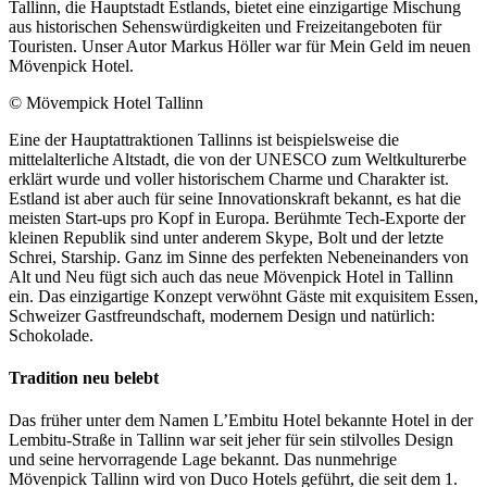
Tallinn, die Hauptstadt Estlands, bietet eine einzigartige Mischung
aus historischen Sehenswürdigkeiten und Freizeitangeboten für
Touristen. Unser Autor Markus Höller war für Mein Geld im neuen
Mövenpick Hotel.
© Mövempick Hotel Tallinn
Eine der Hauptattraktionen Tallinns ist beispielsweise die
mittelalterliche Altstadt, die von der UNESCO zum Weltkulturerbe
erklärt wurde und voller historischem Charme und Charakter ist.
Estland ist aber auch für seine Innovationskraft bekannt, es hat die
meisten Start-ups pro Kopf in Europa. Berühmte Tech-Exporte der
kleinen Republik sind unter anderem Skype, Bolt und der letzte
Schrei, Starship. Ganz im Sinne des perfekten Nebeneinanders von
Alt und Neu fügt sich auch das neue Mövenpick Hotel in Tallinn
ein. Das einzigartige Konzept verwöhnt Gäste mit exquisitem Essen,
Schweizer Gastfreundschaft, modernem Design und natürlich:
Schokolade.
Tradition neu belebt
Das früher unter dem Namen L’Embitu Hotel bekannte Hotel in der
Lembitu-Straße in Tallinn war seit jeher für sein stilvolles Design
und seine hervorragende Lage bekannt. Das nunmehrige
Mövenpick Tallinn wird von Duco Hotels geführt, die seit dem 1.