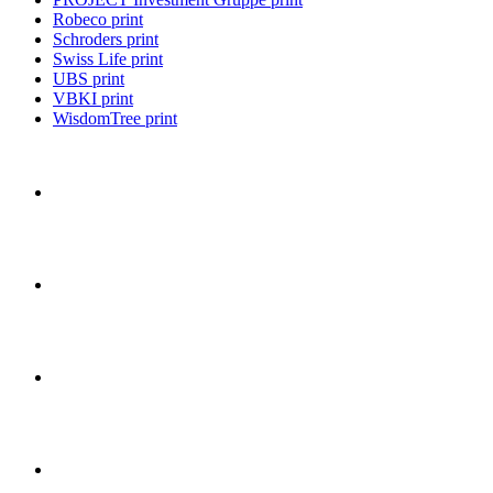
Robeco print
Schroders print
Swiss Life print
UBS print
VBKI print
WisdomTree print