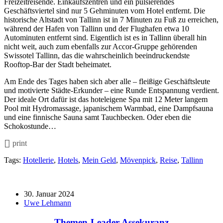
Freizeitreisende. Einkaufszentren und ein pulsierendes
Geschäftsviertel sind nur 5 Gehminuten vom Hotel entfernt. Die
historische Altstadt von Tallinn ist in 7 Minuten zu Fuß zu erreichen,
während der Hafen von Tallinn und der Flughafen etwa 10
Autominuten entfernt sind. Eigentlich ist es in Tallinn überall hin
nicht weit, auch zum ebenfalls zur Accor-Gruppe gehörenden
Swissotel Tallinn, das die wahrscheinlich beeindruckendste
Rooftop-Bar der Stadt beheimatet.
Am Ende des Tages haben sich aber alle – fleißige Geschäftsleute
und motivierte Städte-Erkunder – eine Runde Entspannung verdient.
Der ideale Ort dafür ist das hoteleigene Spa mit 12 Meter langem
Pool mit Hydromassage, japanischem Warmbad, eine Dampfsauna
und eine finnische Sauna samt Tauchbecken. Oder eben die
Schokostunde…
print
Tags:
Hotellerie
,
Hotels
,
Mein Geld
,
Mövenpick
,
Reise
,
Tallinn
30. Januar 2024
Uwe Lehmann
Themen-Leader Assekuranz