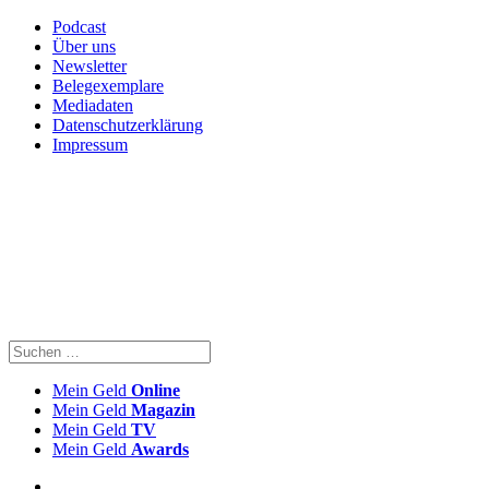
Podcast
Über uns
Newsletter
Belegexemplare
Mediadaten
Datenschutzerklärung
Impressum
Mein Geld
Online
Mein Geld
Magazin
Mein Geld
TV
Mein Geld
Awards