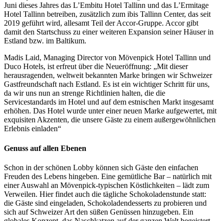
Juni dieses Jahres das L’Embitu Hotel Tallinn und das L’Ermitage
Hotel Tallinn betreiben, zusätzlich zum ibis Tallinn Center, das seit
2019 geführt wird, allesamt Teil der Accor-Gruppe. Accor gibt
damit den Startschuss zu einer weiteren Expansion seiner Häuser in
Estland bzw. im Baltikum.
Madis Laid, Managing Director von Mövenpick Hotel Tallinn und
Duco Hotels, ist erfreut über die Neueröffnung: „Mit dieser
herausragenden, weltweit bekannten Marke bringen wir Schweizer
Gastfreundschaft nach Estland. Es ist ein wichtiger Schritt für uns,
da wir uns nun an strenge Richtlinien halten, die die
Servicestandards im Hotel und auf dem estnischen Markt insgesamt
erhöhen. Das Hotel wurde unter einer neuen Marke aufgewertet, mit
exquisiten Akzenten, die unsere Gäste zu einem außergewöhnlichen
Erlebnis einladen“
Genuss auf allen Ebenen
Schon in der schönen Lobby können sich Gäste den einfachen
Freuden des Lebens hingeben. Eine gemütliche Bar – natürlich mit
einer Auswahl an Mövenpick-typischen Köstlichkeiten – lädt zum
Verweilen. Hier findet auch die tägliche Schokoladenstunde statt:
die Gäste sind eingeladen, Schokoladendesserts zu probieren und
sich auf Schweizer Art den süßen Genüssen hinzugeben. Ein
globales Konzept, das Naschkatzen auf der ganzen Welt begeistert,