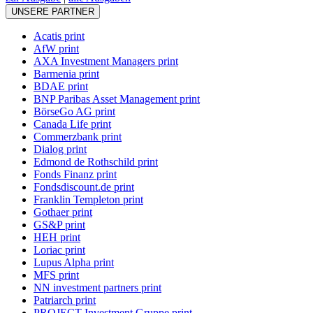
UNSERE PARTNER
Acatis print
AfW print
AXA Investment Managers print
Barmenia print
BDAE print
BNP Paribas Asset Management print
BörseGo AG print
Canada Life print
Commerzbank print
Dialog print
Edmond de Rothschild print
Fonds Finanz print
Fondsdiscount.de print
Franklin Templeton print
Gothaer print
GS&P print
HEH print
Loriac print
Lupus Alpha print
MFS print
NN investment partners print
Patriarch print
PROJECT Investment Gruppe print