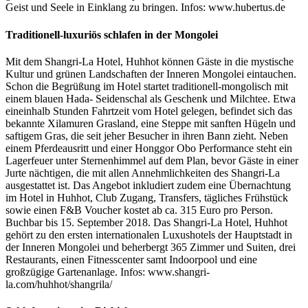
Geist und Seele in Einklang zu bringen. Infos: www.hubertus.de
Traditionell-luxuriös schlafen in der Mongolei
Mit dem Shangri-La Hotel, Huhhot können Gäste in die mystische
Kultur und grünen Landschaften der Inneren Mongolei eintauchen.
Schon die Begrüßung im Hotel startet traditionell-mongolisch mit
einem blauen Hada- Seidenschal als Geschenk und Milchtee. Etwa
eineinhalb Stunden Fahrtzeit vom Hotel gelegen, befindet sich das
bekannte Xilamuren Grasland, eine Steppe mit sanften Hügeln und
saftigem Gras, die seit jeher Besucher in ihren Bann zieht. Neben
einem Pferdeausritt und einer Honggor Obo Performance steht ein
Lagerfeuer unter Sternenhimmel auf dem Plan, bevor Gäste in einer
Jurte nächtigen, die mit allen Annehmlichkeiten des Shangri-La
ausgestattet ist. Das Angebot inkludiert zudem eine Übernachtung
im Hotel in Huhhot, Club Zugang, Transfers, tägliches Frühstück
sowie einen F&B Voucher kostet ab ca. 315 Euro pro Person.
Buchbar bis 15. September 2018. Das Shangri-La Hotel, Huhhot
gehört zu den ersten internationalen Luxushotels der Hauptstadt in
der Inneren Mongolei und beherbergt 365 Zimmer und Suiten, drei
Restaurants, einen Fitnesscenter samt Indoorpool und eine
großzügige Gartenanlage. Infos: www.shangri-
la.com/huhhot/shangrila/