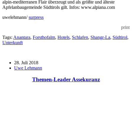
alpin-mediterranen Flair überzeugt und als größte und älteste
Apfelanbaugemeinde Südtirols gilt. Infos: www.alpiana.com
uwelehmann/
surpress
print
Tags:
Anantara
,
Forsthofalm
,
Hotels
,
Schlafen
,
Shangr-La
,
Südtirol
,
Unterkunft
28. Juli 2018
Uwe Lehmann
Themen-Leader Assekuranz