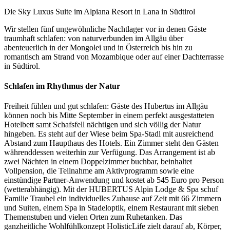
Die Sky Luxus Suite im Alpiana Resort in Lana in Südtirol
Wir stellen fünf ungewöhnliche Nachtlager vor in denen Gäste
traumhaft schlafen: von naturverbunden im Allgäu über
abenteuerlich in der Mongolei und in Österreich bis hin zu
romantisch am Strand von Mozambique oder auf einer Dachterrasse
in Südtirol.
Schlafen im Rhythmus der Natur
Freiheit fühlen und gut schlafen: Gäste des Hubertus im Allgäu
können noch bis Mitte September in einem perfekt ausgestatteten
Hotelbett samt Schafsfell nächtigen und sich völlig der Natur
hingeben. Es steht auf der Wiese beim Spa-Stadl mit ausreichend
Abstand zum Haupthaus des Hotels. Ein Zimmer steht den Gästen
währenddessen weiterhin zur Verfügung. Das Arrangement ist ab
zwei Nächten in einem Doppelzimmer buchbar, beinhaltet
Vollpension, die Teilnahme am Aktivprogramm sowie eine
einstündige Partner-Anwendung und kostet ab 545 Euro pro Person
(wetterabhängig). Mit der HUBERTUS Alpin Lodge & Spa schuf
Familie Traubel ein individuelles Zuhause auf Zeit mit 66 Zimmern
und Suiten, einem Spa in Stadeloptik, einem Restaurant mit sieben
Themenstuben und vielen Orten zum Ruhetanken. Das
ganzheitliche Wohlfühlkonzept HolisticLife zielt darauf ab, Körper,