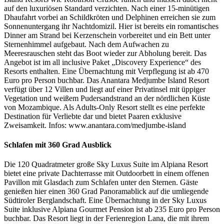
auf den luxuriösen Standard verzichten. Nach einer 15-minütigen
Dhaufahrt vorbei an Schildkröten und Delphinen erreichen sie zum
Sonnenuntergang ihr Nachtdomizil. Hier ist bereits ein romantisches
Dinner am Strand bei Kerzenschein vorbereitet und ein Bett unter
Sternenhimmel aufgebaut. Nach dem Aufwachen zu
Meeresrauschen steht das Boot wieder zur Abholung bereit. Das
Angebot ist im all inclusive Paket „Discovery Experience“ des
Resorts enthalten. Eine Übernachtung mit Verpflegung ist ab 470
Euro pro Person buchbar. Das Anantara Medjumbe Island Resort
verfügt über 12 Villen und liegt auf einer Privatinsel mit üppiger
Vegetation und weißem Pudersandstrand an der nördlichen Küste
von Mozambique. Als Adults-Only Resort stellt es eine perfekte
Destination für Verliebte dar und bietet Paaren exklusive
Zweisamkeit. Infos: www.anantara.com/medjumbe-island
Schlafen mit 360 Grad Ausblick
Die 120 Quadratmeter große Sky Luxus Suite im Alpiana Resort
bietet eine private Dachterrasse mit Outdoorbett in einem offenen
Pavillon mit Glasdach zum Schlafen unter den Sternen. Gäste
genießen hier einen 360 Grad Panoramablick auf die umliegende
Südtiroler Berglandschaft. Eine Übernachtung in der Sky Luxus
Suite inklusive Alpiana Gourmet Pension ist ab 235 Euro pro Person
buchbar. Das Resort liegt in der Ferienregion Lana, die mit ihrem