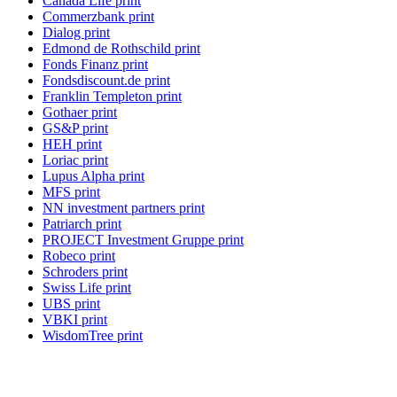
Canada Life print
Commerzbank print
Dialog print
Edmond de Rothschild print
Fonds Finanz print
Fondsdiscount.de print
Franklin Templeton print
Gothaer print
GS&P print
HEH print
Loriac print
Lupus Alpha print
MFS print
NN investment partners print
Patriarch print
PROJECT Investment Gruppe print
Robeco print
Schroders print
Swiss Life print
UBS print
VBKI print
WisdomTree print