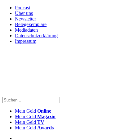
Podcast
Über uns
Newsletter
Belegexemplare
Mediadaten
Datenschutzerklärung
Impressum
Mein Geld
Online
Mein Geld
Magazin
Mein Geld
TV
Mein Geld
Awards