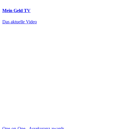
Mein Geld
TV
Das aktuelle Video
One-on-One
-
Assekuranz awards