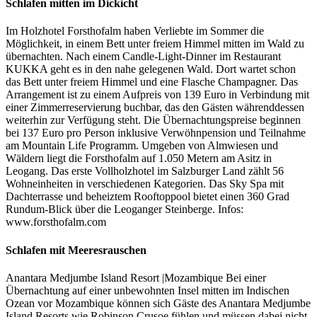
Schlafen mitten im Dickicht
Im Holzhotel Forsthofalm haben Verliebte im Sommer die
Möglichkeit, in einem Bett unter freiem Himmel mitten im Wald zu
übernachten. Nach einem Candle-Light-Dinner im Restaurant
KUKKA geht es in den nahe gelegenen Wald. Dort wartet schon
das Bett unter freiem Himmel und eine Flasche Champagner. Das
Arrangement ist zu einem Aufpreis von 139 Euro in Verbindung mit
einer Zimmerreservierung buchbar, das den Gästen währenddessen
weiterhin zur Verfügung steht. Die Übernachtungspreise beginnen
bei 137 Euro pro Person inklusive Verwöhnpension und Teilnahme
am Mountain Life Programm. Umgeben von Almwiesen und
Wäldern liegt die Forsthofalm auf 1.050 Metern am Asitz in
Leogang. Das erste Vollholzhotel im Salzburger Land zählt 56
Wohneinheiten in verschiedenen Kategorien. Das Sky Spa mit
Dachterrasse und beheiztem Rooftoppool bietet einen 360 Grad
Rundum-Blick über die Leoganger Steinberge. Infos:
www.forsthofalm.com
Schlafen mit Meeresrauschen
Anantara Medjumbe Island Resort |Mozambique Bei einer
Übernachtung auf einer unbewohnten Insel mitten im Indischen
Ozean vor Mozambique können sich Gäste des Anantara Medjumbe
Island Resorts wie Robinson Crusoe fühlen und müssen dabei nicht