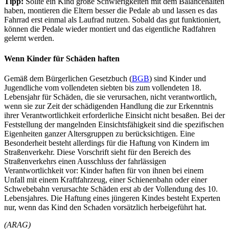
Tipp:
Sollte ein Kind große Schwierigkeiten mit dem Balancehalten
haben, montieren die Eltern besser die Pedale ab und lassen es das
Fahrrad erst einmal als Laufrad nutzen. Sobald das gut funktioniert,
können die Pedale wieder montiert und das eigentliche Radfahren
gelernt werden.
Wenn Kinder für Schäden haften
Gemäß dem Bürgerlichen Gesetzbuch (
BGB
) sind Kinder und
Jugendliche vom vollendeten siebten bis zum vollendeten 18.
Lebensjahr für Schäden, die sie verursachen, nicht verantwortlich,
wenn sie zur Zeit der schädigenden Handlung die zur Erkenntnis
ihrer Verantwortlichkeit erforderliche Einsicht nicht besaßen. Bei der
Feststellung der mangelnden Einsichtsfähigkeit sind die spezifischen
Eigenheiten ganzer Altersgruppen zu berücksichtigen. Eine
Besonderheit besteht allerdings für die Haftung von Kindern im
Straßenverkehr. Diese Vorschrift sieht für den Bereich des
Straßenverkehrs einen Ausschluss der fahrlässigen
Verantwortlichkeit vor: Kinder haften für von ihnen bei einem
Unfall mit einem Kraftfahrzeug, einer Schienenbahn oder einer
Schwebebahn verursachte Schäden erst ab der Vollendung des 10.
Lebensjahres. Die Haftung eines jüngeren Kindes besteht Experten
nur, wenn das Kind den Schaden vorsätzlich herbeigeführt hat.
(ARAG)