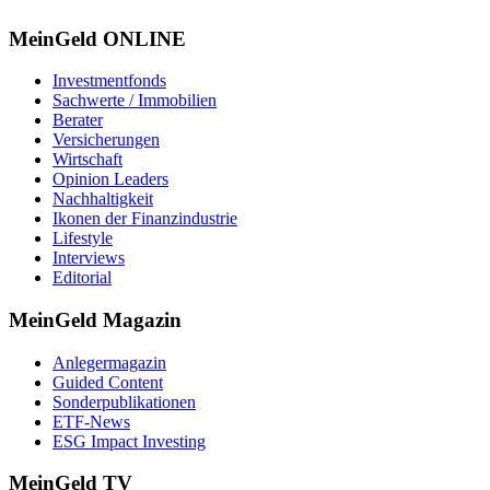
MeinGeld
ONLINE
Investmentfonds
Sachwerte / Immobilien
Berater
Versicherungen
Wirtschaft
Opinion Leaders
Nachhaltigkeit
Ikonen der Finanzindustrie
Lifestyle
Interviews
Editorial
MeinGeld
Magazin
Anlegermagazin
Guided Content
Sonderpublikationen
ETF-News
ESG Impact Investing
MeinGeld
TV