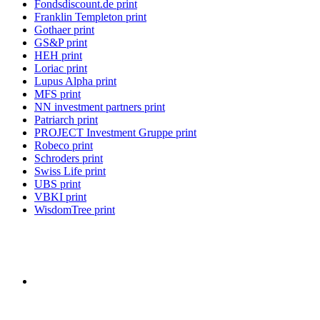
Fondsdiscount.de print
Franklin Templeton print
Gothaer print
GS&P print
HEH print
Loriac print
Lupus Alpha print
MFS print
NN investment partners print
Patriarch print
PROJECT Investment Gruppe print
Robeco print
Schroders print
Swiss Life print
UBS print
VBKI print
WisdomTree print