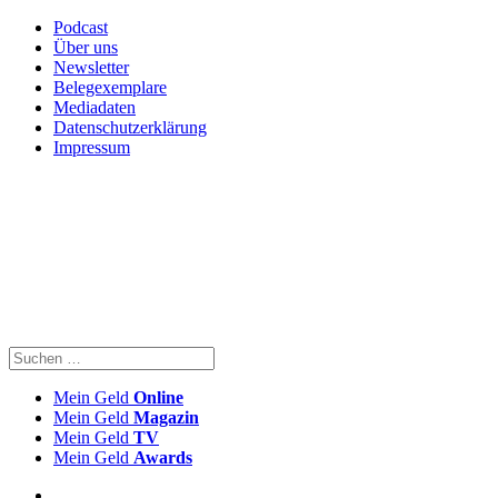
Podcast
Über uns
Newsletter
Belegexemplare
Mediadaten
Datenschutzerklärung
Impressum
Mein Geld
Online
Mein Geld
Magazin
Mein Geld
TV
Mein Geld
Awards