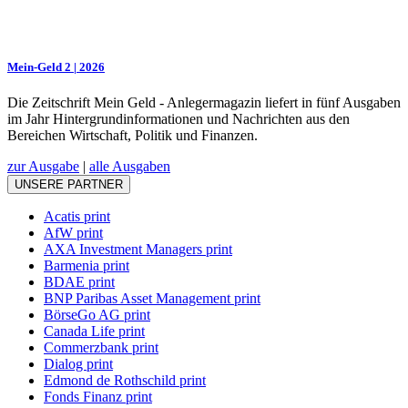
Mein-Geld 2 | 2026
Die Zeitschrift Mein Geld - Anlegermagazin liefert in fünf Ausgaben
im Jahr Hintergrundinformationen und Nachrichten aus den
Bereichen Wirtschaft, Politik und Finanzen.
zur Ausgabe
|
alle Ausgaben
UNSERE PARTNER
Acatis print
AfW print
AXA Investment Managers print
Barmenia print
BDAE print
BNP Paribas Asset Management print
BörseGo AG print
Canada Life print
Commerzbank print
Dialog print
Edmond de Rothschild print
Fonds Finanz print