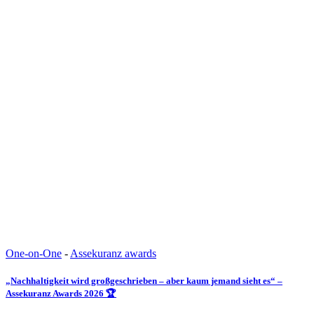
One-on-One
-
Assekuranz awards
„Nachhaltigkeit wird großgeschrieben – aber kaum jemand sieht es“ –
Assekuranz Awards 2026 🏆