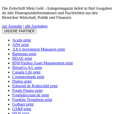
Die Zeitschrift Mein Geld - Anlegermagazin liefert in fünf Ausgaben
im Jahr Hintergrundinformationen und Nachrichten aus den
Bereichen Wirtschaft, Politik und Finanzen.
zur Ausgabe
|
alle Ausgaben
UNSERE PARTNER
Acatis print
AfW print
AXA Investment Managers print
Barmenia print
BDAE print
BNP Paribas Asset Management print
BörseGo AG print
Canada Life print
Commerzbank print
Dialog print
Edmond de Rothschild print
Fonds Finanz print
Fondsdiscount.de print
Franklin Templeton print
Gothaer print
GS&P print
HEH print