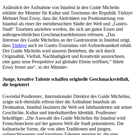
Anlässlich der Aufnahme von Istanbul in den Guide Michelin
erklärte der Minister für Kultur und Tourismus der Republik Türkiye
Mehmet Nuri Ersoy, dass die Aktivitäten zur Positionierung von
Istanbul als einer der meistbesuchten Städte der Welt und „Gastro-
Stadt“ Touristen anziehen werden, die sich am guten Essen und
außergewöhnlichen Geschmackserlebnissen erfreuen. „Das
Interesse des Guide Michelins an der Gastronomie in Istanbul zeigt,
dass
Türkiye
auch im Gastro-Tourismus viel Aufmerksamkeit erhält.
Der Guide Michelin wird unseren Betrieben, die sich durch
Originalität, Vielfalt, Nachhaltigkeit und Kreativität auszeichnen,
eine ganz neue Perspektive auf globaler Ebene eröffnen,“ führte
Ersoy ferner aus“, so der Minister-
Junge, kreative Talente schaffen originelle Geschmacksvielfalt,
die begeistert
Gwendal Poullennec, Internationaler Direktor des Guide Michelins,
zeigte sich ebenfalls erfreut über die Aufnahme Istanbuls als
Destination. Istanbul fasziniert die Welt seit Jahrhunderten mit seiner
Geschichte, Kultur und interkulturellen Identität. Poullennec
bekräftigte: „Die Auswahl des Guide Michelins für Istanbul wird
Feinschmeckern auf der ganzen Welt die Stadt präsentieren. Die
kulinarische Szene, die von alten Traditionen und jungen,
aufgeschlossenen und kreativen Talenten geprägt ist, die eine