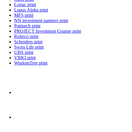
Loriac print
Lupus Alpha print
MFS print
NN investment partners print
Patriarch print
PROJECT Investment Gruppe print
Robeco print
Schroders print
Swiss Life print
UBS print
VBKI print
WisdomTree print