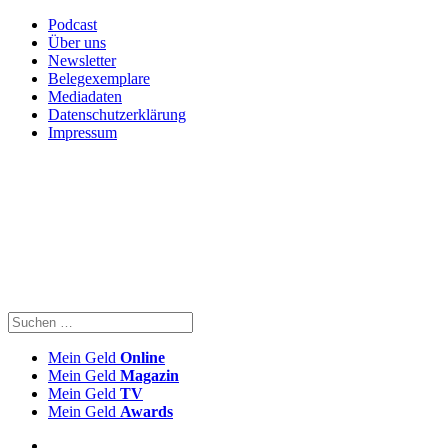
Podcast
Über uns
Newsletter
Belegexemplare
Mediadaten
Datenschutzerklärung
Impressum
Mein Geld
Online
Mein Geld
Magazin
Mein Geld
TV
Mein Geld
Awards