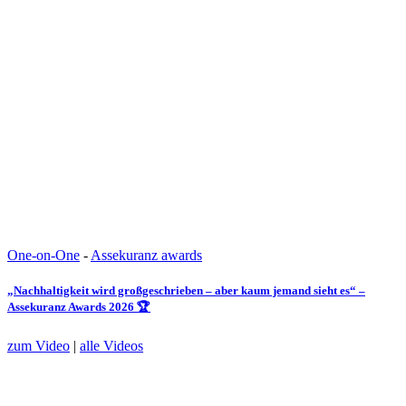
One-on-One
-
Assekuranz awards
„Nachhaltigkeit wird großgeschrieben – aber kaum jemand sieht es“ –
Assekuranz Awards 2026 🏆
zum Video
|
alle Videos