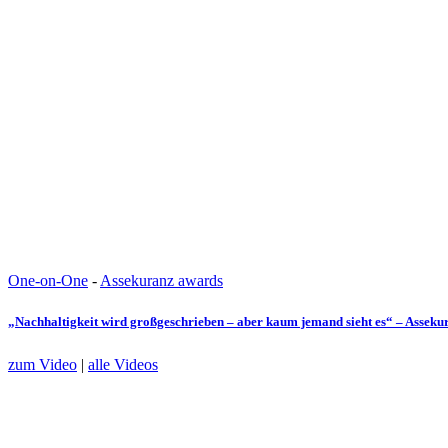
One-on-One
-
Assekuranz awards
„Nachhaltigkeit wird großgeschrieben – aber kaum jemand sieht es“ – Assek
zum Video
|
alle Videos