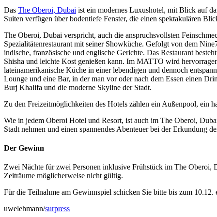
Das
The Oberoi, Dubai
ist ein modernes Luxushotel, mit Blick auf 
Suiten verfügen über bodentiefe Fenster, die einen spektakulären Blick
The Oberoi, Dubai verspricht, auch die anspruchsvollsten Feinschmec
Spezialitätenrestaurant mit seiner Showküche. Gefolgt von dem Nine7O
indische, französische und englische Gerichte. Das Restaurant best
Shisha und leichte Kost genießen kann. Im MATTO wird hervorragendes
lateinamerikanische Küche in einer lebendigen und dennoch entspanne
Lounge und eine Bar, in der man vor oder nach dem Essen einen Drin
Burj Khalifa und die moderne Skyline der Stadt.
Zu den Freizeitmöglichkeiten des Hotels zählen ein Außenpool, ein h
Wie in jedem Oberoi Hotel und Resort, ist auch im The Oberoi, Dubai
Stadt nehmen und einen spannendes Abenteuer bei der Erkundung de
Der Gewinn
Zwei Nächte für zwei Personen inklusive Frühstück im The Oberoi, D
Zeiträume möglicherweise nicht gültig.
Für die Teilnahme am Gewinnspiel schicken Sie bitte bis zum 10.12.
uwelehmann/
surpress