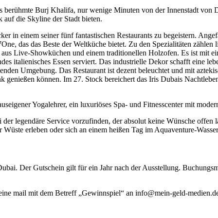
das berühmte Burj Khalifa, nur wenige Minuten von der Innenstadt von
 auf die Skyline der Stadt bieten.
ker in einem seiner fünf fantastischen Restaurants zu begeistern. Ang
ne, das das Beste der Weltküche bietet. Zu den Spezialitäten zählen li
eht aus Live-Showküchen und einem traditionellen Holzofen. Es ist m
 italienisches Essen serviert. Das industrielle Dekor schafft eine le
nden Umgebung. Das Restaurant ist dezent beleuchtet und mit aztekisc
k genießen können. Im 27. Stock bereichert das Iris Dubais Nachtleb
auseigener Yogalehrer, ein luxuriöses Spa- und Fitnesscenter mit moder
 der legendäre Service vorzufinden, der absolut keine Wünsche offen 
r Wüste erleben oder sich an einem heißen Tag im Aquaventure-Wasse
ubai. Der Gutschein gilt für ein Jahr nach der Ausstellung. Buchungs
 eine mail mit dem Betreff „Gewinnspiel“ an info@mein-geld-medien.de