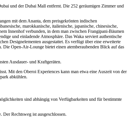
 Dubai und der Dubai Mall entfernt. Die 252 geräumigen Zimmer und
efangen mit dem Ananta, dem preisgekrönten indischen
banesische, marokkanische, italienische, japanische, chinesische,
it einem Innenhof verbunden, in dem man zwischen Frangipani-Bäumen
bendige und einladende Atmosphäre. Das Waka serviert authentische
hen Designelementen ausgestattet. Es verfügt über eine erweiterte
en. Die Open-Air-Lounge bietet einen atemberaubenden Blick auf das
nsten Ausdauer- und Kraftgeräten.
lässt. Mit den Oberoi Experiences kann man etwa eine Auszeit von der
rpark abkühlen.
möglichkeiten sind abhängig von Verfügbarkeiten und für bestimmte
. Der Rechtsweg ist ausgeschlossen.