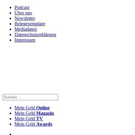
Podcast
Über uns
Newsletter
Belegexemplare
Mediadaten
Datenschutzerklärung
Impressum
Mein Geld
Online
Mein Geld
Magazin
Mein Geld
TV
Mein Geld
Awards