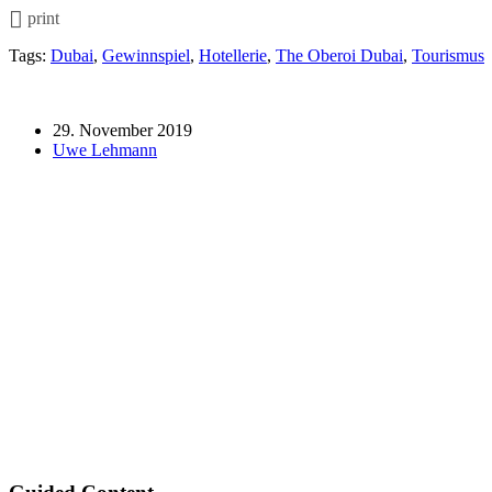
print
Tags:
Dubai
,
Gewinnspiel
,
Hotellerie
,
The Oberoi Dubai
,
Tourismus
29. November 2019
Uwe Lehmann