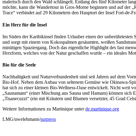
malerisch durch den Wald schlängelt. Entlang des fünf Kilometer la
möchte, kann die Wandertour in Gros-Morne beginnen und auf der „Rout
Trace“ verbindet auf 29 Kilometern den Hauptort der Insel Fort-de
Ein Herz für die Insel
Im Süden der Karibikinsel finden Urlauber einen der unberührtesten
und sorgt mit einem von Kokospalmen gesäumten, weißen Sandstrand f
minütigen Spaziergang. Doch das eigentliche Highlight des fast mensc
Herzform, welches von der Natur geschaffen wurde – ein ideales Mo
Bio für die Seele
Nachhaltigkeit und Naturverbundenheit sind seit Jahren auf dem Vo
Bio-Hof. Neben dem Anbau von seltenem Gemüse wie Okinawa-Spinat,
hat sich zu einer kleinen Bio-Wellness-Oase entwickelt. Nicht weit 
„Saunamam“ (einer Mischung aus Sauna und Hamam) können sich Entsp
„Tisanecuzzi“ (ein mit Kräutern und Blumen versetzter, 45 Grad Celsi
Weitere Informationen zu Martinique unter
de.martinique.org
LMG/uwelehmann/
surpress