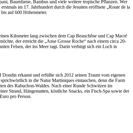
pani, Baumfarne, Bambus und viele weitere tropische Pflanzen. Wer
erstmals im 17. Jahrhundert durch die Jesuiten eröffnete „Route de la
 bis auf 600 Höhenmeter.
ast einen Kilometer lang zwischen dem Cap Beauchêne und Cap Macré
öchte, der erreicht die „Anse Grosse Roche“ nach einem circa 20-
ten Felsen, der ins Meer ragt. Darin verbirgt sich ein Loch in
d Dondin erkannt und erfüllte sich 2012 seinen Traum vom eigenen
ichwörtlich in die Natur Martiniques eintauchen, denn die Farm
nmitten des Rabuchon-Waldes. Nach einer Runde Schwitzen im
er Strand, Hängematten, köstliche Snacks, ein Fisch-Spa sowie der
 Euro pro Person.