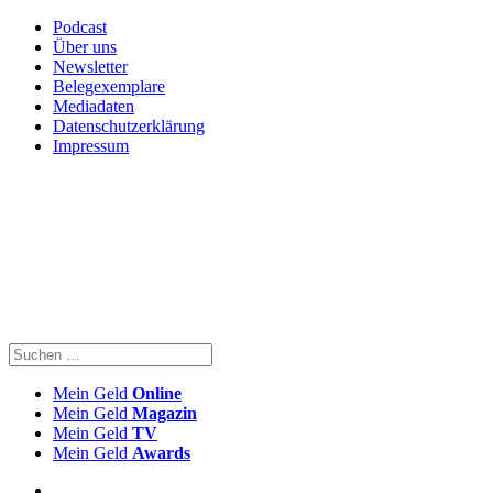
Podcast
Über uns
Newsletter
Belegexemplare
Mediadaten
Datenschutzerklärung
Impressum
Mein Geld
Online
Mein Geld
Magazin
Mein Geld
TV
Mein Geld
Awards