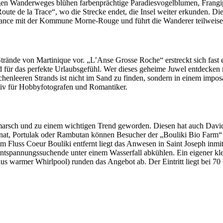
ngen Wanderweges blühen farbenprächtige Paradiesvogelblumen, Frangi
e de la Trace“, wo die Strecke endet, die Insel weiter erkunden. Die 
-France mit der Kommune Morne-Rouge und führt die Wanderer teilweise
 Strände von Martinique vor. „L’Anse Grosse Roche“ erstreckt sich f
ür das perfekte Urlaubsgefühl. Wer dieses geheime Juwel entdecken m
henleeren Strands ist nicht im Sand zu finden, sondern in einem imposan
tiv für Hobbyfotografen und Romantiker.
rmarsch und zu einem wichtigen Trend geworden. Diesen hat auch Davi
 Portulak oder Rambutan können Besucher der „Bouliki Bio Farm“ spr
vom Fluss Coeur Bouliki entfernt liegt das Anwesen in Saint Joseph i
annungssuchende unter einem Wasserfall abkühlen. Ein eigener klein
us warmer Whirlpool) runden das Angebot ab. Der Eintritt liegt bei 70