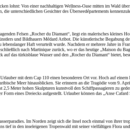
decken lohnt: Von einer nachhaltigen Wellness-Oase mitten im Wald übe
, die unterschiedlichen Gesichter des Überseedépartements kennenzul
genden Felsen „Rocher du Diamant“, liegt ein malerisches kleines Hol
stlers und Bildhauers Médard Aribot. Die künstlerische Begabung des 
 lebenslanger Haft verurteilt wurde. Nachdem er mehrere Jahre in Fran
er schließlich nach Martinique zurück, wo er das heutige „Maison du B
ck auf das türkisblaue Wasser und den „Rocher du Diamant“ bietet, bes
Urlauber mit dem Cap 110 einen besonderen Ort vor. Hoch auf einem 
ibische Meer hinausblicken. Sie erinnern an die Tragödie vom 9. April
fast 2,5 Meter hohen Skulpturen kunstvoll den Schiffpassagieren zu ge
der Form eines Dreiecks aufgestellt. Urlauber können das „Anse Cafar
sserparadies. Im Norden zeigt sich die Insel noch einmal von ihrer trop
s tief in den inseleigenen Tropenwald mit seiner vielfältigen Flora un