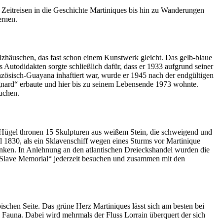
r Zeitreisen in die Geschichte Martiniques bis hin zu Wanderungen
ernen.
zhäuschen, das fast schon einem Kunstwerk gleicht. Das gelb-blaue
Autodidakten sorgte schließlich dafür, dass er 1933 aufgrund seiner
zösisch-Guayana inhaftiert war, wurde er 1945 nach der endgültigen
agnard“ erbaute und hier bis zu seinem Lebensende 1973 wohnte.
uchen.
Hügel thronen 15 Skulpturen aus weißem Stein, die schweigend und
 1830, als ein Sklavenschiff wegen eines Sturms vor Martinique
denken. In Anlehnung an den atlantischen Dreieckshandel wurden die
d Slave Memorial“ jederzeit besuchen und zusammen mit den
ischen Seite. Das grüne Herz Martiniques lässt sich am besten bei
d Fauna. Dabei wird mehrmals der Fluss Lorrain überquert der sich