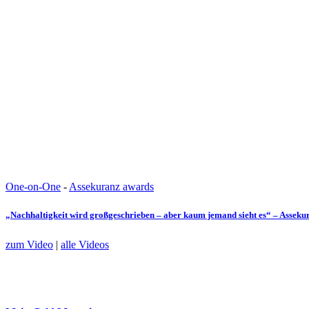
One-on-One
-
Assekuranz awards
„Nachhaltigkeit wird großgeschrieben – aber kaum jemand sieht es“ – Assek
zum Video
|
alle Videos