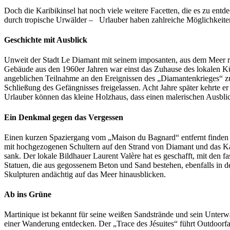
Doch die Karibikinsel hat noch viele weitere Facetten, die es zu ent
durch tropische Urwälder – Urlauber haben zahlreiche Möglichkeiten
Geschichte mit Ausblick
Unweit der Stadt Le Diamant mit seinem imposanten, aus dem Meer ra
Gebäude aus den 1960er Jahren war einst das Zuhause des lokalen Kün
angeblichen Teilnahme an den Ereignissen des „Diamantenkrieges“ zu
Schließung des Gefängnisses freigelassen. Acht Jahre später kehrte 
Urlauber können das kleine Holzhaus, dass einen malerischen Ausbli
Ein Denkmal gegen das Vergessen
Einen kurzen Spaziergang vom „Maison du Bagnard“ entfernt finden 
mit hochgezogenen Schultern auf den Strand von Diamant und das Kar
sank. Der lokale Bildhauer Laurent Valère hat es geschafft, mit den 
Statuen, die aus gegossenem Beton und Sand bestehen, ebenfalls in 
Skulpturen andächtig auf das Meer hinausblicken.
Ab ins Grüne
Martinique ist bekannt für seine weißen Sandstrände und sein Unterwa
einer Wanderung entdecken. Der „Trace des Jésuites“ führt Outdoorfan