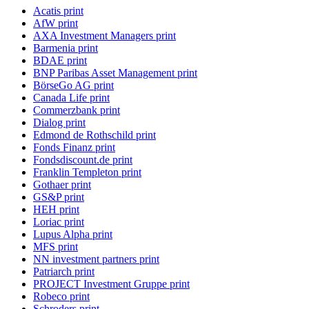
Acatis print
AfW print
AXA Investment Managers print
Barmenia print
BDAE print
BNP Paribas Asset Management print
BörseGo AG print
Canada Life print
Commerzbank print
Dialog print
Edmond de Rothschild print
Fonds Finanz print
Fondsdiscount.de print
Franklin Templeton print
Gothaer print
GS&P print
HEH print
Loriac print
Lupus Alpha print
MFS print
NN investment partners print
Patriarch print
PROJECT Investment Gruppe print
Robeco print
Schroders print