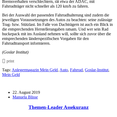
Bremsverhalten verschlechtern, rät etwa der ADAC, mit
Fahrradträger nicht schneller als 120 km/h zu fahren.
Bei der Auswahl der passenden Fahrradhalterung sind zudem die
jeweiligen Voraussetzungen des Autos zu beachten: seine zulässige
Trag- bzw. Stützlast. Im Falle von Dachträgern ist auch ein Blick in
die entsprechenden Herstellerangaben ratsam. Und wer sein Rad
huckepack mit ins Ausland nehmen will, sollte sich zuvor über die
entsprechenden länderspezifischen Vorgaben für den
Fahrradtransport informieren.
(Goslar Institut)
print
Tags:
Anlegermagazin Mein Geld
,
Auto
,
Fahrrad
,
Goslar-Institut
,
Mein Geld
22. August 2019
Manuela Blisse
Themen-Leader Assekuranz