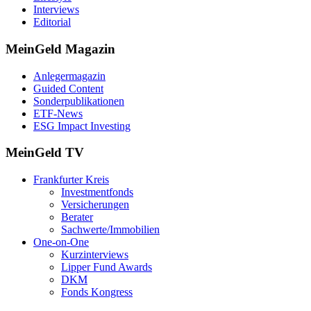
Interviews
Editorial
MeinGeld
Magazin
Anlegermagazin
Guided Content
Sonderpublikationen
ETF-News
ESG Impact Investing
MeinGeld
TV
Frankfurter Kreis
Investmentfonds
Versicherungen
Berater
Sachwerte/Immobilien
One-on-One
Kurzinterviews
Lipper Fund Awards
DKM
Fonds Kongress