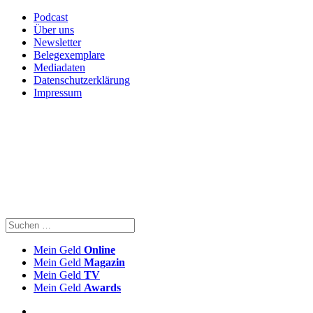
Podcast
Über uns
Newsletter
Belegexemplare
Mediadaten
Datenschutzerklärung
Impressum
Mein Geld
Online
Mein Geld
Magazin
Mein Geld
TV
Mein Geld
Awards