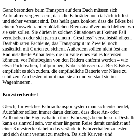
Ganz besonders beim Transport auf dem Dach müssen sich
Autofahrer vergewissern, dass die Fahrräder auch tatsächlich fest
und sicher verstaut sind. Das heißt ganz konkret, dass die Bikes bei
einem Ausweich- oder plötzlichen Bremsmanöver auch bleiben, wo
sie sein sollen. Sie dürfen in solchen Situationen auf keinen Fall
verrutschen oder sich gar zu einem „Geschoss“ verselbstständigen.
Deshalb raten Fachleute, das Transportgut im Zweifel noch
zusätzlich mit Gurten zu sichern. Außerdem sollten nicht fest am
Rad installierte Anbauteile, die im Falle eines Falles losreißen
könnten, vor Fahrtbeginn von den Rädern entfernt werden – wie
etwa Packtaschen, Luftpumpen, Kabelschlösser o. ä. Bei E-Bikes
empfiehlt es sich zudem, die empfindliche Batterie vor Nässe zu
schützen. Am besten nimmt man sie ab und verstaut sie im
Wageninneren.
Kurzstreckentest
Gleich, für welches Fahrradtransportsystem man sich entscheidet,
Autofahrer sollten immer daran denken, dass diese An- oder
Aufbauten die Eigenschaften ihres Fahrzeugs beeinflussen. Deshalb
kann es sinnvoll sein, vor einer längeren Reise damit zunächst auf
einer Kurzstrecke daheim das veränderte Fahrverhalten zu testen
und sich damit vertraut zu machen. Da sich Kurven- und