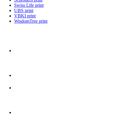
Swiss Life print
UBS print
VBKI print
WisdomTree print