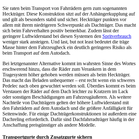
Sie raten beim Transport von Fahrrädern gern zum sogenannten
Heckträger. Diese Konstruktion sitzt auf der Anhängerkupplung auf
und gilt als besonders stabil und sicher. Heckträger punkten vor
allem mit ihrem niedrigeren Schwerpunkt als Dachträger. Das macht
sich beim Fahrverhalten positiv bemerkbar. Zudem lässt der
geringere Luftwiderstand bei diesen Systemen den
Spritverbrauch
weniger stark ansteigen. Und last, but not least bedeutet die träge
Masse hinter dem Fahrzeugheck ein deutlich geringeres Risiko als
beim Transport auf dem Autodach.
Bei letztgenannter Alternative kommt im wahrsten Sinne des Wortes
erschwerend hinzu, dass die Räder zum Verankern in dem
Tragesystem höher gehoben werden müssen als beim Heckträger.
Das macht das Beladen unbequemer – erst recht wenn ein schweres
Pedelec nach oben gewuchtet werden soll. Überdies kommt es beim
Verstauen der Räder auf dem Dach leichter zu Kratzern im Lack
oder sonstigen Beschädigungen am Fahrzeugäußeren. Als weitere
Nachteile von Dachträgern gelten der höhere Luftwiderstand mit
den Fahrrädern auf dem Autodach und die größere Anfälligkeit für
Seitenwinde. Für einige Dachträgerkonstruktionen ist außerdem eine
Dachreling erforderlich. Dafür sind Dachfahrradträger häufig in der
Anschaffung preisgünstiger als andere Modelle.
Transportgurte durch Zusatzgurte sichern