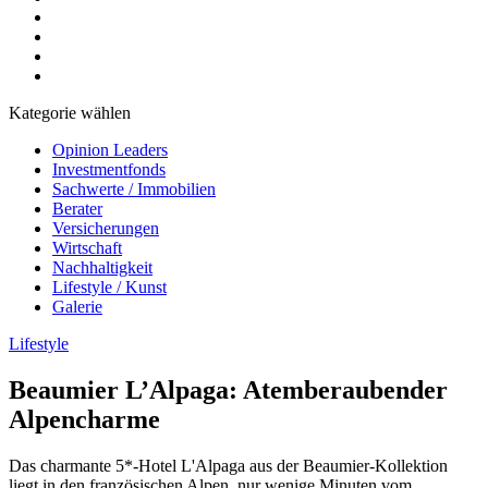
Kategorie wählen
Opinion Leaders
Investmentfonds
Sachwerte / Immobilien
Berater
Versicherungen
Wirtschaft
Nachhaltigkeit
Lifestyle / Kunst
Galerie
Lifestyle
Beaumier L’Alpaga: Atemberaubender
Alpencharme
Das charmante 5*-Hotel L'Alpaga aus der Beaumier-Kollektion
liegt in den französischen Alpen, nur wenige Minuten vom