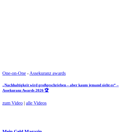
One-on-One
-
Assekuranz awards
„Nachhaltigkeit wird großgeschrieben – aber kaum jemand sieht es“ –
Assekuranz Awards 2026 🏆
zum Video
|
alle Videos
Mein Geld
Magazin