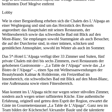
berühmten Dorf Megève entfernt
Lobby
Wie in einer Bergsiedlung erheben sich die Chalets des L‘Alpaga an
einer Wegbiegung und sind um das Herzstück des Resorts
angeordnet: das Hauptchalet mit seinen Restaurants, der
Wellnessbereich sowie das schwedische Bad mit Blick auf den
Mont-Blanc. Sie empfangen sowohl Stammgäste als auch Besucher,
die auf der Durchreise sind, in einer intimen, schicken und
gemütlichen Atmosphäre, sowohl im Winter als auch im Sommer.
Das 5*-Hotel L’Alpaga verfügt über 33 Zimmer und Suiten, fünf
private Chalets mit drei bis sechs Zimmern, zwei Restaurants der
gehobenen Gastronomie – „La Table de l’Alpaga“ sowie das „Le
Bistro de l’Alpaga“ –, einen Spa mit Wellnessanwendungen der
Beautybrands Kalmar & Holidermie, ein Freizeitbad im
Innenbereich, ein schwedisches Bad mit Blick auf den Mont-Blanc,
eine Außensauna sowie einen Fitnessbereich.
Man kommt ins L’Alpaga nicht nur wegen seiner stilvollen Zimmer,
sondern auch wegen seiner raffinierten Küche. Eine authentische
Erfahrung, originell und getreu dem Esprit der Region, erwartet die
Gäste im Gourmetrestaurant „La Table de L’Alpaga“. Ganz neu im
Team bilden der Küchenchef Alexandre Baule und die talentierte