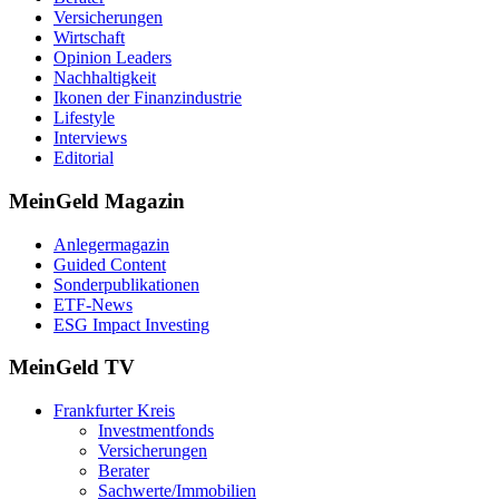
Versicherungen
Wirtschaft
Opinion Leaders
Nachhaltigkeit
Ikonen der Finanzindustrie
Lifestyle
Interviews
Editorial
MeinGeld
Magazin
Anlegermagazin
Guided Content
Sonderpublikationen
ETF-News
ESG Impact Investing
MeinGeld
TV
Frankfurter Kreis
Investmentfonds
Versicherungen
Berater
Sachwerte/Immobilien