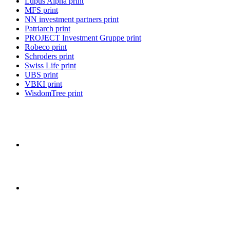
Lupus Alpha print
MFS print
NN investment partners print
Patriarch print
PROJECT Investment Gruppe print
Robeco print
Schroders print
Swiss Life print
UBS print
VBKI print
WisdomTree print