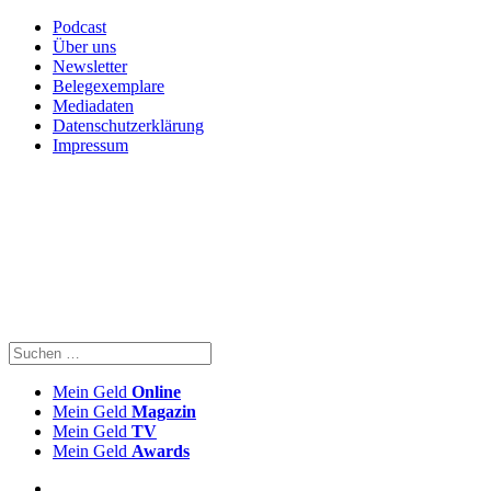
Podcast
Über uns
Newsletter
Belegexemplare
Mediadaten
Datenschutzerklärung
Impressum
Mein Geld
Online
Mein Geld
Magazin
Mein Geld
TV
Mein Geld
Awards