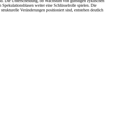
d. Die Unterscheidung, ob Wachstum von günstigen zyklischen
Spekulationsblasen weiter eine Schlüsselrolle spielen. Die
strukturelle Veränderungen positioniert sind, entstehen deutlich