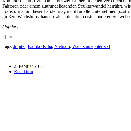
Kambodscha und Vietnam sind zwei Länder, in denen verschiedene R
Faktoren oder einem zugrundeliegenden Strukturwandel herrührt, wird
Transformation dieser Länder mag nicht für alle Unternehmen positiv s
größere Wachstumschancen, als in den die meisten anderen Schwelle
(Jupiter)
print
Tags:
Jupiter
,
Kambodscha
,
Vietnam
,
Wachstumspotenzial
2. Februar 2018
Redaktion