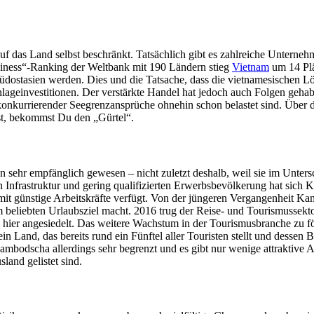
auf das Land selbst beschränkt. Tatsächlich gibt es zahlreiche Unterneh
iness“-Ranking der Weltbank mit 190 Ländern stieg
Vietnam
um 14 Plä
Südostasien werden. Dies und die Tatsache, dass die vietnamesischen Lö
ageinvestitionen. Der verstärkte Handel hat jedoch auch Folgen gehabt, 
onkurrierender Seegrenzansprüche ohnehin schon belastet sind. Über di
st, bekommst Du den „Gürtel“.
nen sehr empfänglich gewesen – nicht zuletzt deshalb, weil sie im Unt
nfrastruktur und gering qualifizierten Erwerbsbevölkerung hat sich K
mit günstige Arbeitskräfte verfügt. Von der jüngeren Vergangenheit K
em beliebten Urlaubsziel macht. 2016 trug der Reise- und Tourismussek
ren hier angesiedelt. Das weitere Wachstum in der Tourismusbranche zu
 Land, das bereits rund ein Fünftel aller Touristen stellt und dessen
Kambodscha allerdings sehr begrenzt und es gibt nur wenige attraktive
land gelistet sind.