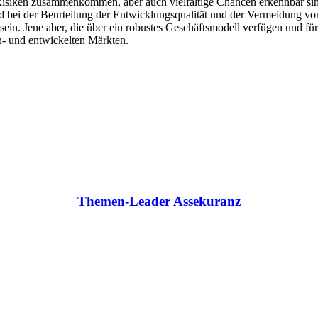
isiken zusammenkommen, aber auch vielfältige Chancen erkennbar sin
 bei der Beurteilung der Entwicklungsqualität und der Vermeidung von 
ein. Jene aber, die über ein robustes Geschäftsmodell verfügen und für 
n- und entwickelten Märkten.
Themen-Leader Assekuranz