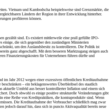
nheiten. Vietnam und Kambodscha beispielsweise sind Grenzmärkte, die
rgleichbaren Ländern der Region in ihrer Entwicklung hinterher.
rungen profitieren können.
 gezählt sind. Es existiert mittlerweile eine prall gefüllte IPO-
es einige, die sich gegenüber den zuständigen Ministerien
hränkt, um den Auslandsbesitz zu kontrollieren. Die Politik ist
bereits ganz abgeschafft. Mit dem besseren Marktzugang steigen auch
eren Finanzierungskosten für Unternehmen führen dürfte und
Land im Jahr 2012 wegen einer exzessiven öffentlichen Kreditaufnahme
e beschränken – ein beklagenswertes Überbleibsel des staatlich
s aktuelle Umfeld aus besser kontrollierter Inflation und einem sich
hert. Doch obwohl es einige positive strukturelle Veränderungen gibt
in eine Reihe von Kreditpraktiken, die kontraproduktiv sind. Wenn
 müssen. Die Kreditaufnahme der Verbraucher schließlich mag zwar
 jedoch darauf hin, dass sich in puncto Aktivaqualität bereits neue