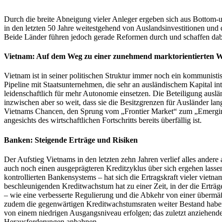
Durch die breite Abneigung vieler Anleger ergeben sich aus Bottom-u
in den letzten 50 Jahre weitestgehend von Auslandsinvestitionen und
Beide Länder führen jedoch gerade Reformen durch und schaffen dab
Vietnam: Auf dem Weg zu einer zunehmend marktorientierten W
Vietnam ist in seiner politischen Struktur immer noch ein kommunistisc
Pipeline mit Staatsunternehmen, die sehr an ausländischem Kapital int
leidenschaftlich für mehr Autonomie einsetzen. Die Beteiligung auslä
inzwischen aber so weit, dass sie die Besitzgrenzen für Ausländer 
Vietnams Chancen, den Sprung vom „Frontier Market“ zum „Emerging 
angesichts des wirtschaftlichen Fortschritts bereits überfällig ist.
Banken: Steigende Erträge und Risiken
Der Aufstieg Vietnams in den letzten zehn Jahren verlief alles ander
auch noch einen ausgeprägteren Kreditzyklus über sich ergehen lassen
kontrollierten Bankensystems – hat sich die Ertragskraft vieler vietna
beschleunigenden Kreditwachstum hat zu einer Zeit, in der die Erträg
– wie eine verbesserte Regulierung und die Abkehr von einer übermäß
zudem die gegenwärtigen Kreditwachstumsraten weiter Bestand haben
von einem niedrigen Ausgangsniveau erfolgen; das zuletzt anziehende
Herausforderungen anbahnen.