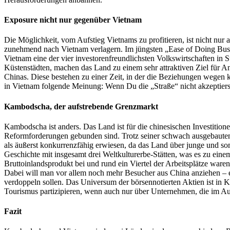
Exposure nicht nur gegenüber Vietnam
Die Möglichkeit, vom Aufstieg Vietnams zu profitieren, ist nicht nur 
zunehmend nach Vietnam verlagern. Im jüngsten „Ease of Doing Bus
Vietnam eine der vier investorenfreundlichsten Volkswirtschaften in 
Küstenstädten, machen das Land zu einem sehr attraktiven Ziel für Anl
Chinas. Diese bestehen zu einer Zeit, in der die Beziehungen wegen k
in Vietnam folgende Meinung: Wenn Du die „Straße“ nicht akzeptier
Kambodscha, der aufstrebende Grenzmarkt
Kambodscha ist anders. Das Land ist für die chinesischen Investitio
Reformforderungen gebunden sind. Trotz seiner schwach ausgebauten I
als äußerst konkurrenzfähig erwiesen, da das Land über junge und so
Geschichte mit insgesamt drei Weltkulturerbe-Stätten, was es zu ein
Bruttoinlandsprodukt bei und rund ein Viertel der Arbeitsplätze wa
Dabei will man vor allem noch mehr Besucher aus China anziehen – ein
verdoppeln sollen. Das Universum der börsennotierten Aktien ist in 
Tourismus partizipieren, wenn auch nur über Unternehmen, die im Aus
Fazit