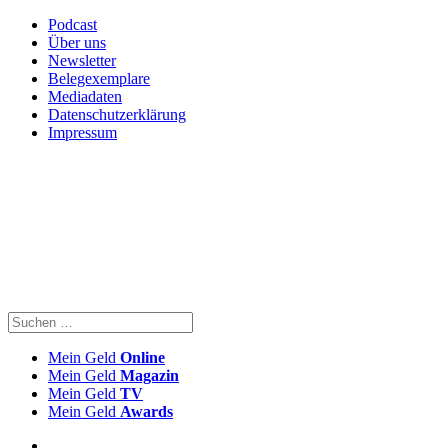
Podcast
Über uns
Newsletter
Belegexemplare
Mediadaten
Datenschutzerklärung
Impressum
Mein Geld
Online
Mein Geld
Magazin
Mein Geld
TV
Mein Geld
Awards