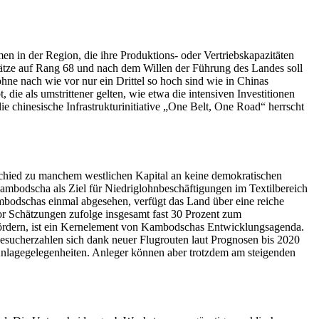
men in der Region, die ihre Produktions- oder Vertriebskapazitäten
tze auf Rang 68 und nach dem Willen der Führung des Landes soll
hne nach wie vor nur ein Drittel so hoch sind wie in Chinas
die als umstrittener gelten, wie etwa die intensiven Investitionen
e chinesische Infrastrukturinitiative „One Belt, One Road“ herrscht
erschied zu manchem westlichen Kapital an keine demokratischen
ambodscha als Ziel für Niedriglohnbeschäftigungen im Textilbereich
ambodschas einmal abgesehen, verfügt das Land über eine reiche
tor Schätzungen zufolge insgesamt fast 30 Prozent zum
 fördern, ist ein Kernelement von Kambodschas Entwicklungsagenda.
 Besucherzahlen sich dank neuer Flugrouten laut Prognosen bis 2020
 Anlagegelegenheiten. Anleger können aber trotzdem am steigenden