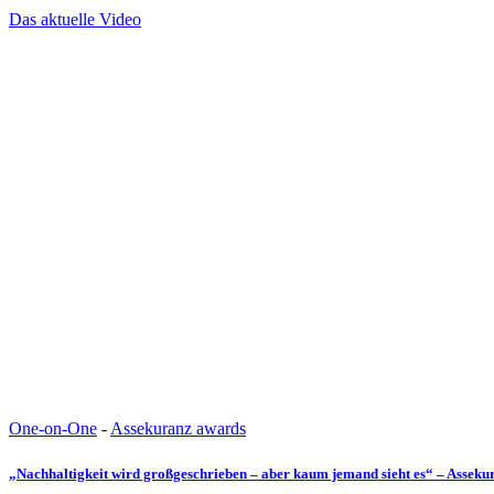
Das aktuelle Video
One-on-One
-
Assekuranz awards
„Nachhaltigkeit wird großgeschrieben – aber kaum jemand sieht es“ – Assek