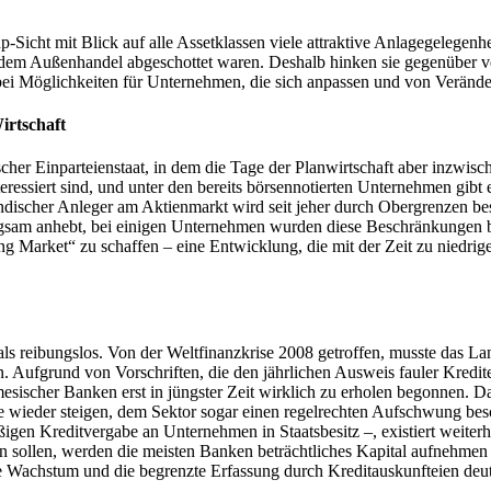
p-Sicht mit Blick auf alle Assetklassen viele attraktive Anlagegelege
 dem Außenhandel abgeschottet waren. Deshalb hinken sie gegenüber ve
ei Möglichkeiten für Unternehmen, die sich anpassen und von Verände
irtschaft
her Einparteienstaat, in dem die Tage der Planwirtschaft aber inzwischen
eressiert sind, und unter den bereits börsennotierten Unternehmen gibt 
ndischer Anleger am Aktienmarkt wird seit jeher durch Obergrenzen besc
langsam anhebt, bei einigen Unternehmen wurden diese Beschränkungen 
Market“ zu schaffen – eine Entwicklung, die mit der Zeit zu niedrig
e als reibungslos. Von der Weltfinanzkrise 2008 getroffen, musste das 
. Aufgrund von Vorschriften, die den jährlichen Ausweis fauler Kredit
mesischer Banken erst in jüngster Zeit wirklich zu erholen begonnen. Da
e wieder steigen, dem Sektor sogar einen regelrechten Aufschwung besc
igen Kreditvergabe an Unternehmen in Staatsbesitz –, existiert weiterh
 sollen, werden die meisten Banken beträchtliches Kapital aufnehmen
 Wachstum und die begrenzte Erfassung durch Kreditauskunfteien deuten