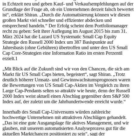
in Echtzeit neu und geben Kauf- und Verkaufsempfehlungen auf der
Grundlage der Frage ab, ob ein Unternehmen derzeit falsch bewertet
ist“, erklärt Shiran. „Durch die Automatisierung können wir diesen
großen Markt viel schneller und effizienter abdecken und
entsprechend handeln.“ Der Erfolg scheint dem Portfoliomanager
recht zu geben: Seit ihrer Auflegung im August 2015 bis zum 31.
März 2024 hat die Lazard US Systematic Small Cap Equity
Strategie den Russell 2000 Index um 387 Basispunkte auf
Jahresbasis (ohne Gebühren) übertroffen und unter den US Small
Cap Core-Strategien eine Information Ratio im ersten Perzentil
erzielt.1
„Mit Blick auf die Zukunft sind wir von den Chancen, die sich am
Markt für US Small Caps bieten, begeistert“, sagt Shiran. „Trotz
deutlich höherer Umsatz- und Gewinnwachstumsprognosen waren
die Bewertungen von US Small Cap-Aktien im Vergleich zu ihren
Large Cap-Pendants selten so attraktiv wie heute, denn der Russell
2000 Index weist aktuell einen Abschlag gegenüber dem S&P 500
Index auf, der zuletzt um die Jahrhundertwende erreicht wurde.“
Innerhalb des Small Cap-Universums würden zahlreiche
hochwertige Unternehmen mit attraktiven Abschlägen gehandelt.
„Das ist eine gute Ausgangslage für aktives Management, und wir
glauben, mit unserem automatisierten Analyseprozess gut für die
aktuellen Marktchancen positioniert zu sein“, sagt der