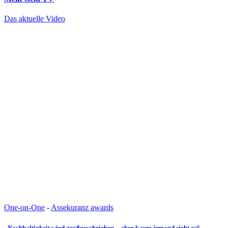
Das aktuelle Video
One-on-One
-
Assekuranz awards
„Nachhaltigkeit wird großgeschrieben – aber kaum jemand sieht es“ –