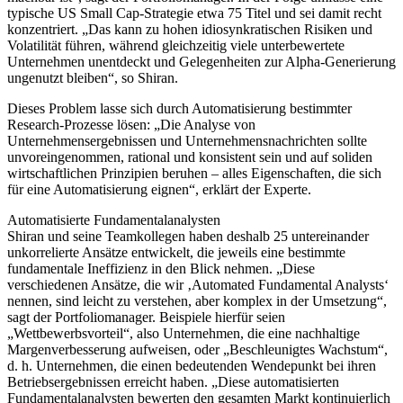
typische US Small Cap-Strategie etwa 75 Titel und sei damit recht
konzentriert. „Das kann zu hohen idiosynkratischen Risiken und
Volatilität führen, während gleichzeitig viele unterbewertete
Unternehmen unentdeckt und Gelegenheiten zur Alpha-Generierung
ungenutzt bleiben“, so Shiran.
Dieses Problem lasse sich durch Automatisierung bestimmter
Research-Prozesse lösen: „Die Analyse von
Unternehmensergebnissen und Unternehmensnachrichten sollte
unvoreingenommen, rational und konsistent sein und auf soliden
wirtschaftlichen Prinzipien beruhen – alles Eigenschaften, die sich
für eine Automatisierung eignen“, erklärt der Experte.
Automatisierte Fundamentalanalysten
Shiran und seine Teamkollegen haben deshalb 25 untereinander
unkorrelierte Ansätze entwickelt, die jeweils eine bestimmte
fundamentale Ineffizienz in den Blick nehmen. „Diese
verschiedenen Ansätze, die wir ‚Automated Fundamental Analysts‘
nennen, sind leicht zu verstehen, aber komplex in der Umsetzung“,
sagt der Portfoliomanager. Beispiele hierfür seien
„Wettbewerbsvorteil“, also Unternehmen, die eine nachhaltige
Margenverbesserung aufweisen, oder „Beschleunigtes Wachstum“,
d. h. Unternehmen, die einen bedeutenden Wendepunkt bei ihren
Betriebsergebnissen erreicht haben. „Diese automatisierten
Fundamentalanalysten bewerten den gesamten Markt kontinuierlich