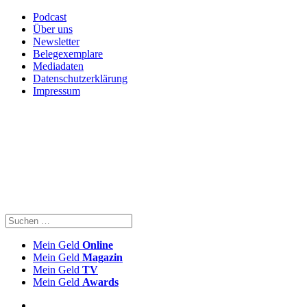
Podcast
Über uns
Newsletter
Belegexemplare
Mediadaten
Datenschutzerklärung
Impressum
Mein Geld
Online
Mein Geld
Magazin
Mein Geld
TV
Mein Geld
Awards