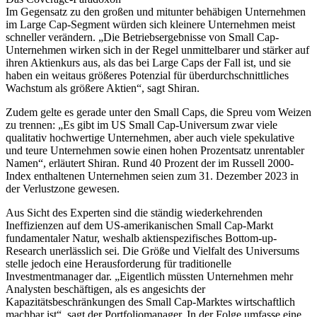
Im Gegensatz zu den großen und mitunter behäbigen Unternehmen
im Large Cap-Segment würden sich kleinere Unternehmen meist
schneller verändern. „Die Betriebsergebnisse von Small Cap-
Unternehmen wirken sich in der Regel unmittelbarer und stärker auf
ihren Aktienkurs aus, als das bei Large Caps der Fall ist, und sie
haben ein weitaus größeres Potenzial für überdurchschnittliches
Wachstum als größere Aktien“, sagt Shiran.
Zudem gelte es gerade unter den Small Caps, die Spreu vom Weizen
zu trennen: „Es gibt im US Small Cap-Universum zwar viele
qualitativ hochwertige Unternehmen, aber auch viele spekulative
und teure Unternehmen sowie einen hohen Prozentsatz unrentabler
Namen“, erläutert Shiran. Rund 40 Prozent der im Russell 2000-
Index enthaltenen Unternehmen seien zum 31. Dezember 2023 in
der Verlustzone gewesen.
Aus Sicht des Experten sind die ständig wiederkehrenden
Ineffizienzen auf dem US-amerikanischen Small Cap-Markt
fundamentaler Natur, weshalb aktienspezifisches Bottom-up-
Research unerlässlich sei. Die Größe und Vielfalt des Universums
stelle jedoch eine Herausforderung für traditionelle
Investmentmanager dar. „Eigentlich müssten Unternehmen mehr
Analysten beschäftigen, als es angesichts der
Kapazitätsbeschränkungen des Small Cap-Marktes wirtschaftlich
machbar ist“, sagt der Portfoliomanager. In der Folge umfasse eine