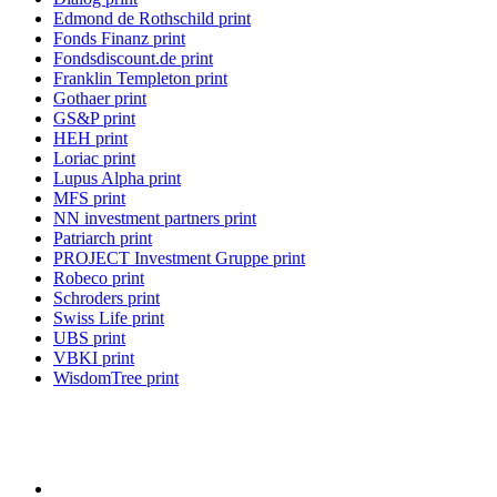
Edmond de Rothschild print
Fonds Finanz print
Fondsdiscount.de print
Franklin Templeton print
Gothaer print
GS&P print
HEH print
Loriac print
Lupus Alpha print
MFS print
NN investment partners print
Patriarch print
PROJECT Investment Gruppe print
Robeco print
Schroders print
Swiss Life print
UBS print
VBKI print
WisdomTree print