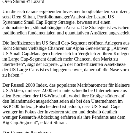
Oren Shiran © Lazard
Um die sich daraus ergebenden Investmentmöglichkeiten zu nutzen,
setzt Oren Shiran, Portfoliomanager/Analyst der Lazard US
Systematic Small Cap Equity Strategie, bewusst auf einen
automatisierten, stilunabhängigen Ansatz. Die Strategie ist zwischen
traditionellen fundamentalen und quantitativen Ansätzen angesiedelt.
Die Ineffizienzen im US Small Cap-Segment eröffnen Anlegern aus
Sicht Shirans vielfältige Chancen zur Alpha-Generierung: „Aktiven
US Small Cap-Managern bieten sich im Vergleich zu ihren Kollegen
im Large Cap-Segment deutlich mehr Chancen, den Markt zu
übertreffen“, sagt der Experte. „In der hocheffizienten Assetklasse
der US Large Caps ist es hingegen schwer, dauerhaft die Nase vorn
zu haben.“
Der Russell 2000 Index, das populärste Marktbarometer für kleinere
US-Aktien, umfasse 2.000 sehr unterschiedliche Unternehmen aus
allen Bereichen der US-Wirtschaft, wobei ihre Erträge stärker auf
den Inlandsmarkt ausgerichtet seien als bei den Unternehmen im
S&P 500 Index. „Entscheidend ist jedoch, dass US Small Caps
weniger im Fokus der Investoren stehen und deshalb deutlich
weniger Research-Abdeckung erfahren als ihre Pendants aus dem
Big Cap-Segment“, erklärt Shiran.
Das Coverage-Paradoxon