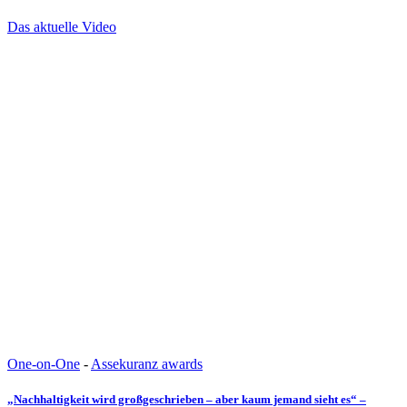
Das aktuelle Video
One-on-One
-
Assekuranz awards
„Nachhaltigkeit wird großgeschrieben – aber kaum jemand sieht es“ –