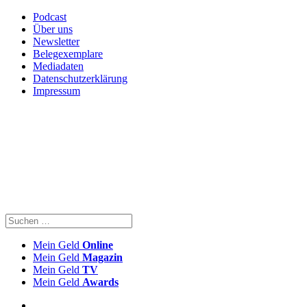
Podcast
Über uns
Newsletter
Belegexemplare
Mediadaten
Datenschutzerklärung
Impressum
Mein Geld
Online
Mein Geld
Magazin
Mein Geld
TV
Mein Geld
Awards