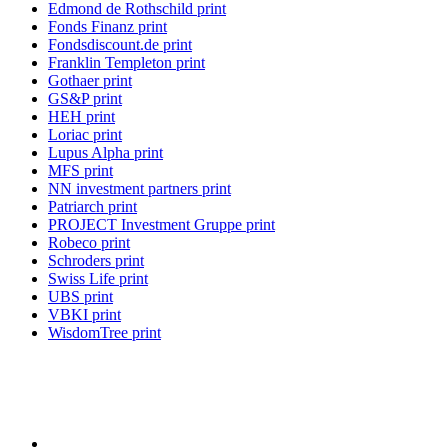
Edmond de Rothschild print
Fonds Finanz print
Fondsdiscount.de print
Franklin Templeton print
Gothaer print
GS&P print
HEH print
Loriac print
Lupus Alpha print
MFS print
NN investment partners print
Patriarch print
PROJECT Investment Gruppe print
Robeco print
Schroders print
Swiss Life print
UBS print
VBKI print
WisdomTree print