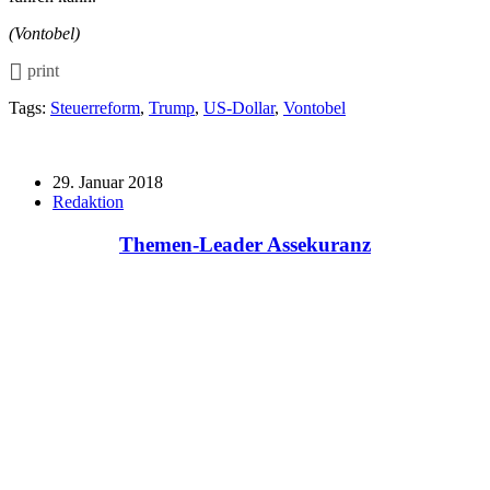
(Vontobel)
print
Tags:
Steuerreform
,
Trump
,
US-Dollar
,
Vontobel
29. Januar 2018
Redaktion
Themen-Leader Assekuranz