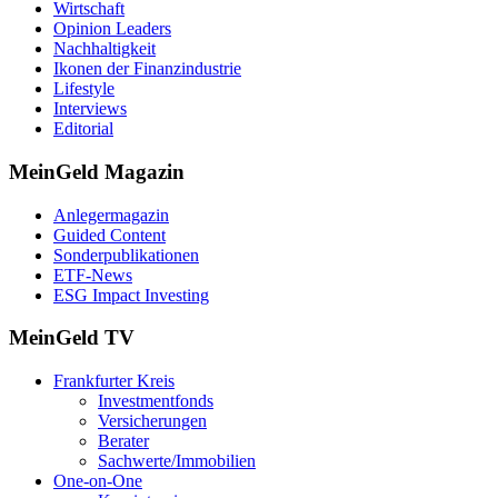
Wirtschaft
Opinion Leaders
Nachhaltigkeit
Ikonen der Finanzindustrie
Lifestyle
Interviews
Editorial
MeinGeld
Magazin
Anlegermagazin
Guided Content
Sonderpublikationen
ETF-News
ESG Impact Investing
MeinGeld
TV
Frankfurter Kreis
Investmentfonds
Versicherungen
Berater
Sachwerte/Immobilien
One-on-One