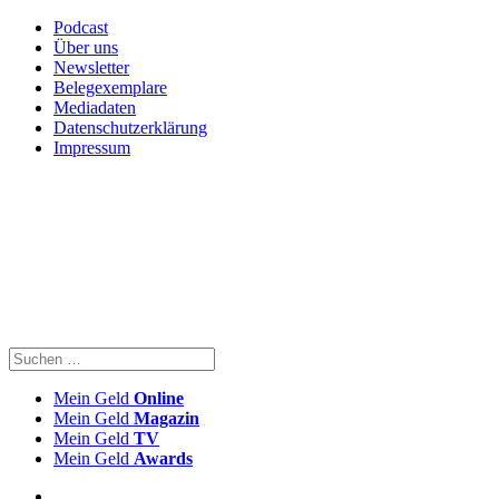
Podcast
Über uns
Newsletter
Belegexemplare
Mediadaten
Datenschutzerklärung
Impressum
Mein Geld
Online
Mein Geld
Magazin
Mein Geld
TV
Mein Geld
Awards