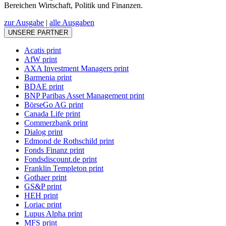
Bereichen Wirtschaft, Politik und Finanzen.
zur Ausgabe
|
alle Ausgaben
UNSERE PARTNER
Acatis print
AfW print
AXA Investment Managers print
Barmenia print
BDAE print
BNP Paribas Asset Management print
BörseGo AG print
Canada Life print
Commerzbank print
Dialog print
Edmond de Rothschild print
Fonds Finanz print
Fondsdiscount.de print
Franklin Templeton print
Gothaer print
GS&P print
HEH print
Loriac print
Lupus Alpha print
MFS print