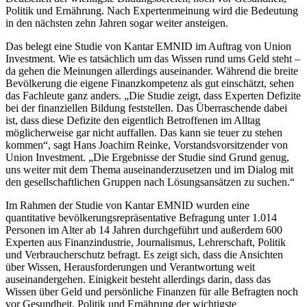
Politik und Ernährung. Nach Expertenmeinung wird die Bedeutung
in den nächsten zehn Jahren sogar weiter ansteigen.
Das belegt eine Studie von Kantar EMNID im Auftrag von Union
Investment. Wie es tatsächlich um das Wissen rund ums Geld steht –
da gehen die Meinungen allerdings auseinander. Während die breite
Bevölkerung die eigene Finanzkompetenz als gut einschätzt, sehen
das Fachleute ganz anders. „Die Studie zeigt, dass Experten Defizite
bei der finanziellen Bildung feststellen. Das Überraschende dabei
ist, dass diese Defizite den eigentlich Betroffenen im Alltag
möglicherweise gar nicht auffallen. Das kann sie teuer zu stehen
kommen“, sagt Hans Joachim Reinke, Vorstandsvorsitzender von
Union Investment. „Die Ergebnisse der Studie sind Grund genug,
uns weiter mit dem Thema auseinanderzusetzen und im Dialog mit
den gesellschaftlichen Gruppen nach Lösungsansätzen zu suchen.“
Im Rahmen der Studie von Kantar EMNID wurden eine
quantitative bevölkerungsrepräsentative Befragung unter 1.014
Personen im Alter ab 14 Jahren durchgeführt und außerdem 600
Experten aus Finanzindustrie, Journalismus, Lehrerschaft, Politik
und Verbraucherschutz befragt. Es zeigt sich, dass die Ansichten
über Wissen, Herausforderungen und Verantwortung weit
auseinandergehen. Einigkeit besteht allerdings darin, dass das
Wissen über Geld und persönliche Finanzen für alle Befragten noch
vor Gesundheit, Politik und Ernährung der wichtigste