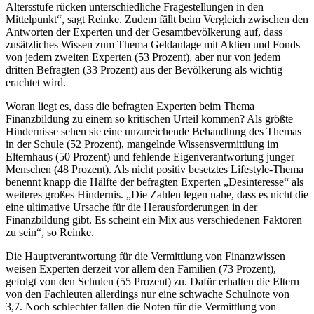
Altersstufe rücken unterschiedliche Fragestellungen in den
Mittelpunkt“, sagt Reinke. Zudem fällt beim Vergleich zwischen den
Antworten der Experten und der Gesamtbevölkerung auf, dass
zusätzliches Wissen zum Thema Geldanlage mit Aktien und Fonds
von jedem zweiten Experten (53 Prozent), aber nur von jedem
dritten Befragten (33 Prozent) aus der Bevölkerung als wichtig
erachtet wird.
Woran liegt es, dass die befragten Experten beim Thema
Finanzbildung zu einem so kritischen Urteil kommen? Als größte
Hindernisse sehen sie eine unzureichende Behandlung des Themas
in der Schule (52 Prozent), mangelnde Wissensvermittlung im
Elternhaus (50 Prozent) und fehlende Eigenverantwortung junger
Menschen (48 Prozent). Als nicht positiv besetztes Lifestyle-Thema
benennt knapp die Hälfte der befragten Experten „Desinteresse“ als
weiteres großes Hindernis. „Die Zahlen legen nahe, dass es nicht die
eine ultimative Ursache für die Herausforderungen in der
Finanzbildung gibt. Es scheint ein Mix aus verschiedenen Faktoren
zu sein“, so Reinke.
Die Hauptverantwortung für die Vermittlung von Finanzwissen
weisen Experten derzeit vor allem den Familien (73 Prozent),
gefolgt von den Schulen (55 Prozent) zu. Dafür erhalten die Eltern
von den Fachleuten allerdings nur eine schwache Schulnote von
3,7. Noch schlechter fallen die Noten für die Vermittlung von