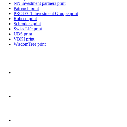
NN investment partners print
Patriarch print
PROJECT Investment Gruppe print
Robeco print
Schroders print
Swiss Life print
UBS print
VBKI print
WisdomTree print