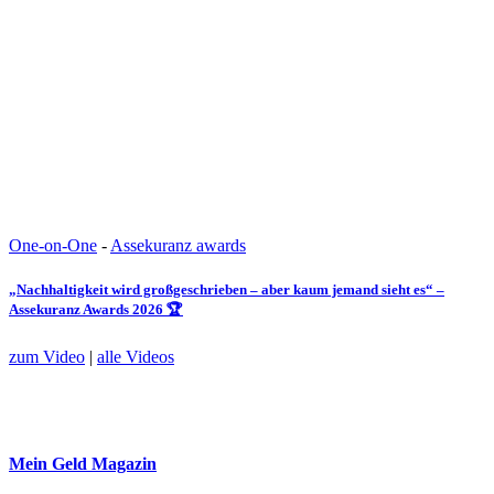
One-on-One
-
Assekuranz awards
„Nachhaltigkeit wird großgeschrieben – aber kaum jemand sieht es“ –
Assekuranz Awards 2026 🏆
zum Video
|
alle Videos
Mein Geld
Magazin