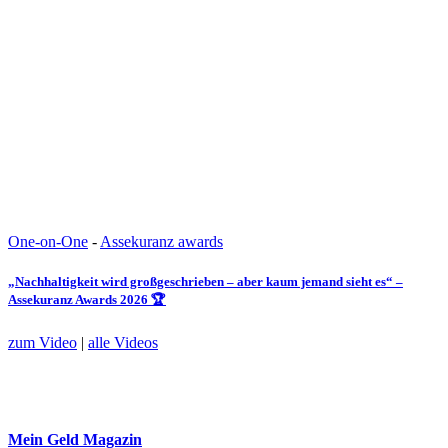
One-on-One
-
Assekuranz awards
„Nachhaltigkeit wird großgeschrieben – aber kaum jemand sieht es“ –
Assekuranz Awards 2026 🏆
zum Video
|
alle Videos
Mein Geld
Magazin