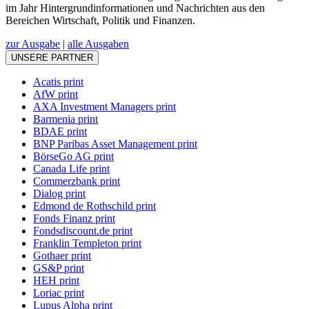
im Jahr Hintergrundinformationen und Nachrichten aus den
Bereichen Wirtschaft, Politik und Finanzen.
zur Ausgabe
|
alle Ausgaben
UNSERE PARTNER
Acatis print
AfW print
AXA Investment Managers print
Barmenia print
BDAE print
BNP Paribas Asset Management print
BörseGo AG print
Canada Life print
Commerzbank print
Dialog print
Edmond de Rothschild print
Fonds Finanz print
Fondsdiscount.de print
Franklin Templeton print
Gothaer print
GS&P print
HEH print
Loriac print
Lupus Alpha print