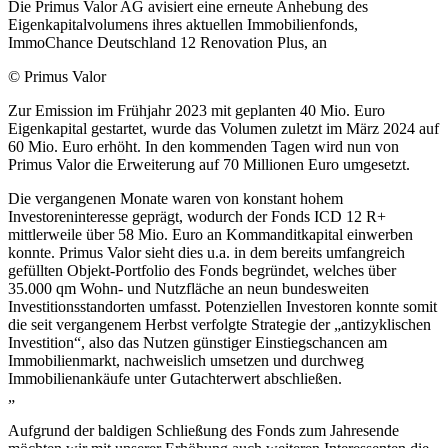
Die Primus Valor AG avisiert eine erneute Anhebung des
Eigenkapitalvolumens ihres aktuellen Immobilienfonds,
ImmoChance Deutschland 12 Renovation Plus, an
© Primus Valor
Zur Emission im Frühjahr 2023 mit geplanten 40 Mio. Euro
Eigenkapital gestartet, wurde das Volumen zuletzt im März 2024 auf
60 Mio. Euro erhöht. In den kommenden Tagen wird nun von
Primus Valor die Erweiterung auf 70 Millionen Euro umgesetzt.
Die vergangenen Monate waren von konstant hohem
Investoreninteresse geprägt, wodurch der Fonds ICD 12 R+
mittlerweile über 58 Mio. Euro an Kommanditkapital einwerben
konnte. Primus Valor sieht dies u.a. in dem bereits umfangreich
gefüllten Objekt-Portfolio des Fonds begründet, welches über
35.000 qm Wohn- und Nutzfläche an neun bundesweiten
Investitionsstandorten umfasst. Potenziellen Investoren konnte somit
die seit vergangenem Herbst verfolgte Strategie der „antizyklischen
Investition“, also das Nutzen günstiger Einstiegschancen am
Immobilienmarkt, nachweislich umsetzen und durchweg
Immobilienankäufe unter Gutachterwert abschließen.
„
Aufgrund der baldigen Schließung des Fonds zum Jahresende