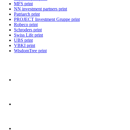
MFS print
NN investment partners print
Patriarch print
PROJECT Investment Gruppe print
Robeco print
Schroders print
Swiss Life print
UBS print
VBKI print
WisdomTree print