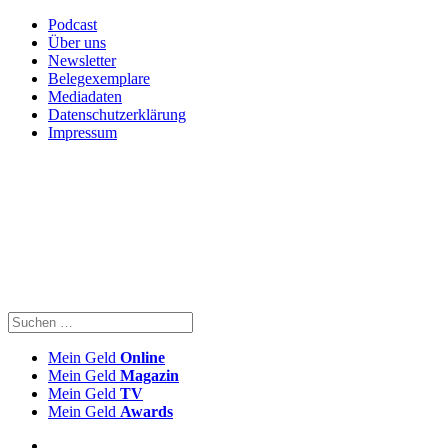
Podcast
Über uns
Newsletter
Belegexemplare
Mediadaten
Datenschutzerklärung
Impressum
Mein Geld
Online
Mein Geld
Magazin
Mein Geld
TV
Mein Geld
Awards