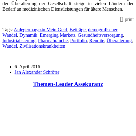
der Überalterung der Gesellschaft steige in vielen Ländern der
Bedarf an medizinischen Dienstleistungen für ältere Menschen.
print
Tags:
Anlegermagazin Mein Geld
,
Beiträge
,
demografischer
Wandel
,
Dynamik
,
Emerging Markets
,
Gesundheitsversorgung
,
Industrialisierung
,
Pharmabranche
,
Portfolio
,
Rendite
,
Überalterung
,
Wandel
,
Zivilisationskrankheiten
6. April 2016
Jan Alexander Schröter
Themen-Leader Assekuranz