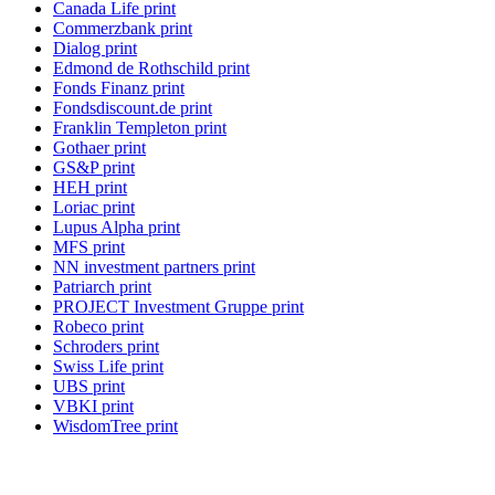
Canada Life print
Commerzbank print
Dialog print
Edmond de Rothschild print
Fonds Finanz print
Fondsdiscount.de print
Franklin Templeton print
Gothaer print
GS&P print
HEH print
Loriac print
Lupus Alpha print
MFS print
NN investment partners print
Patriarch print
PROJECT Investment Gruppe print
Robeco print
Schroders print
Swiss Life print
UBS print
VBKI print
WisdomTree print