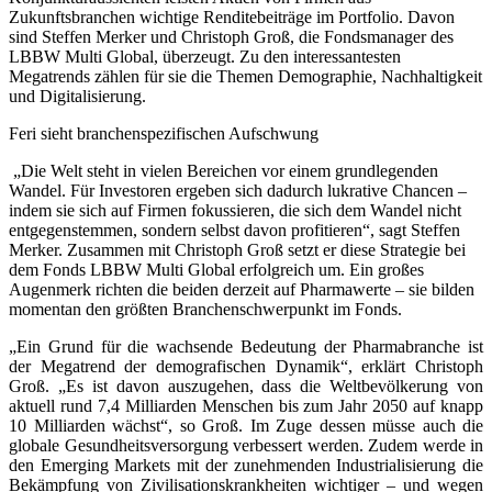
Zukunftsbranchen wichtige Renditebeiträge im Portfolio. Davon
sind Steffen Merker und Christoph Groß, die Fondsmanager des
LBBW Multi Global, überzeugt. Zu den interessantesten
Megatrends zählen für sie die Themen Demographie, Nachhaltigkeit
und Digitalisierung.
Feri sieht branchenspezifischen Aufschwung
„Die Welt steht in vielen Bereichen vor einem grundlegenden
Wandel. Für Investoren ergeben sich dadurch lukrative Chancen –
indem sie sich auf Firmen fokussieren, die sich dem Wandel nicht
entgegenstemmen, sondern selbst davon profitieren“, sagt Steffen
Merker. Zusammen mit Christoph Groß setzt er diese Strategie bei
dem Fonds LBBW Multi Global erfolgreich um. Ein großes
Augenmerk richten die beiden derzeit auf Pharmawerte – sie bilden
momentan den größten Branchenschwerpunkt im Fonds.
„Ein Grund für die wachsende Bedeutung der Pharmabranche ist
der Megatrend der demografischen Dynamik“, erklärt Christoph
Groß. „Es ist davon auszugehen, dass die Weltbevölkerung von
aktuell rund 7,4 Milliarden Menschen bis zum Jahr 2050 auf knapp
10 Milliarden wächst“, so Groß. Im Zuge dessen müsse auch die
globale Gesundheitsversorgung verbessert werden. Zudem werde in
den Emerging Markets mit der zunehmenden Industrialisierung die
Bekämpfung von Zivilisationskrankheiten wichtiger – und wegen