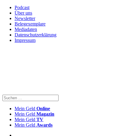
Podcast
Über uns
Newsletter
Belegexemplare
Mediadaten
Datenschutzerklärung
Impressum
Mein Geld
Online
Mein Geld
Magazin
Mein Geld
TV
Mein Geld
Awards