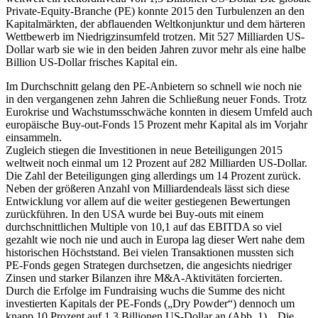
Private-Equity-Branche (PE) konnte 2015 den Turbulenzen an den
Kapitalmärkten, der abflauenden Weltkonjunktur und dem härteren
Wettbewerb im Niedrigzinsumfeld trotzen. Mit 527 Milliarden US-
Dollar warb sie wie in den beiden Jahren zuvor mehr als eine halbe
Billion US-Dollar frisches Kapital ein.
Im Durchschnitt gelang den PE-Anbietern so schnell wie noch nie
in den vergangenen zehn Jahren die Schließung neuer Fonds. Trotz
Eurokrise und Wachstumsschwäche konnten in diesem Umfeld auch
europäische Buy-out-Fonds 15 Prozent mehr Kapital als im Vorjahr
einsammeln.
Zugleich stiegen die Investitionen in neue Beteiligungen 2015
weltweit noch einmal um 12 Prozent auf 282 Milliarden US-Dollar.
Die Zahl der Beteiligungen ging allerdings um 14 Prozent zurück.
Neben der größeren Anzahl von Milliardendeals lässt sich diese
Entwicklung vor allem auf die weiter gestiegenen Bewertungen
zurückführen. In den USA wurde bei Buy-outs mit einem
durchschnittlichen Multiple von 10,1 auf das EBITDA so viel
gezahlt wie noch nie und auch in Europa lag dieser Wert nahe dem
historischen Höchststand. Bei vielen Transaktionen mussten sich
PE-Fonds gegen Strategen durchsetzen, die angesichts niedriger
Zinsen und starker Bilanzen ihre M&A-Aktivitäten forcierten.
Durch die Erfolge im Fundraising wuchs die Summe des nicht
investierten Kapitals der PE-Fonds („Dry Powder“) dennoch um
knapp 10 Prozent auf 1,3 Billionen US-Dollar an (Abb. 1). „Die