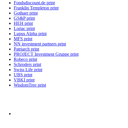
Fondsdiscount.de print
Franklin Templeton print
Gothaer print
GS&P print
HEH print
Loriac print
Lupus Alpha print
MFS print
NN investment partners print
Patriarch print
PROJECT Investment Gruppe print
Robeco print
Schroders print
Swiss Life print
UBS print
VBKI print
WisdomTree print