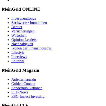
MeinGeld
ONLINE
Investmentfonds
Sachwerte / Immobilien
Berater
Versicherungen
Wirtschaft
Opinion Leaders
Nachhaltigkeit
Ikonen der Finanzindustrie
Lifestyle
Interviews
Editorial
MeinGeld
Magazin
Anlegermagazin
Guided Content
Sonderpublikationen
ETF-News
ESG Impact Investing
MeinGeld
TV