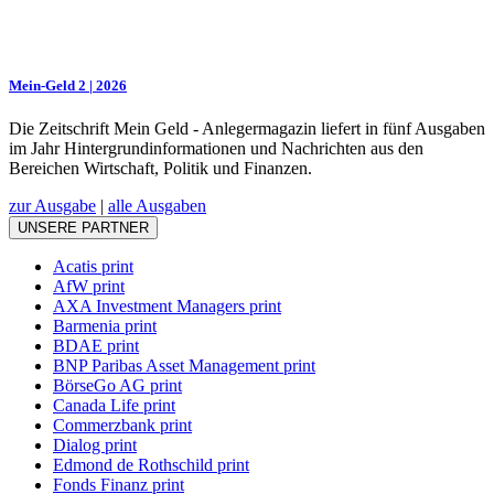
Mein-Geld 2 | 2026
Die Zeitschrift Mein Geld - Anlegermagazin liefert in fünf Ausgaben
im Jahr Hintergrundinformationen und Nachrichten aus den
Bereichen Wirtschaft, Politik und Finanzen.
zur Ausgabe
|
alle Ausgaben
UNSERE PARTNER
Acatis print
AfW print
AXA Investment Managers print
Barmenia print
BDAE print
BNP Paribas Asset Management print
BörseGo AG print
Canada Life print
Commerzbank print
Dialog print
Edmond de Rothschild print
Fonds Finanz print