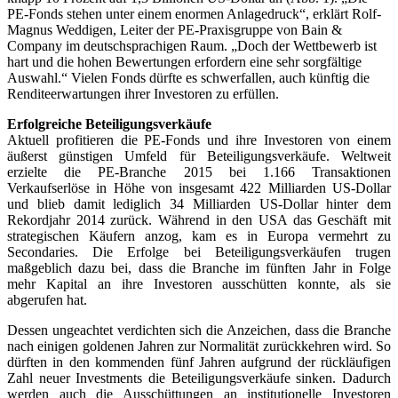
PE-Fonds stehen unter einem enormen Anlagedruck“, erklärt Rolf-
Magnus Weddigen, Leiter der PE-Praxisgruppe von Bain &
Company im deutschsprachigen Raum. „Doch der Wettbewerb ist
hart und die hohen Bewertungen erfordern eine sehr sorgfältige
Auswahl.“ Vielen Fonds dürfte es schwerfallen, auch künftig die
Renditeerwartungen ihrer Investoren zu erfüllen.
Erfolgreiche Beteiligungsverkäufe
Aktuell profitieren die PE-Fonds und ihre Investoren von einem
äußerst günstigen Umfeld für Beteiligungsverkäufe. Weltweit
erzielte die PE-Branche 2015 bei 1.166 Transaktionen
Verkaufserlöse in Höhe von insgesamt 422 Milliarden US-Dollar
und blieb damit lediglich 34 Milliarden US-Dollar hinter dem
Rekordjahr 2014 zurück. Während in den USA das Geschäft mit
strategischen Käufern anzog, kam es in Europa vermehrt zu
Secondaries. Die Erfolge bei Beteiligungsverkäufen trugen
maßgeblich dazu bei, dass die Branche im fünften Jahr in Folge
mehr Kapital an ihre Investoren ausschütten konnte, als sie
abgerufen hat.
Dessen ungeachtet verdichten sich die Anzeichen, dass die Branche
nach einigen goldenen Jahren zur Normalität zurückkehren wird. So
dürften in den kommenden fünf Jahren aufgrund der rückläufigen
Zahl neuer Investments die Beteiligungsverkäufe sinken. Dadurch
werden auch die Ausschüttungen an institutionelle Investoren