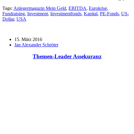
Tags:
Anlegermagazin Mein Geld
,
EBITDA
,
Eurokrise
,
Fundraising
,
Investment
,
Investmentfonds
,
Kapital
,
PE-Fonds
,
US-
Dollar
,
USA
15. März 2016
Jan Alexander Schröter
Themen-Leader Assekuranz