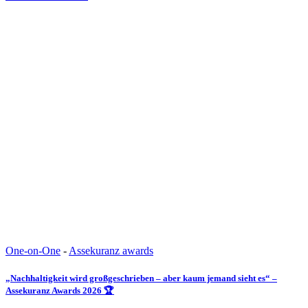
One-on-One
-
Assekuranz awards
„Nachhaltigkeit wird großgeschrieben – aber kaum jemand sieht es“ –
Assekuranz Awards 2026 🏆