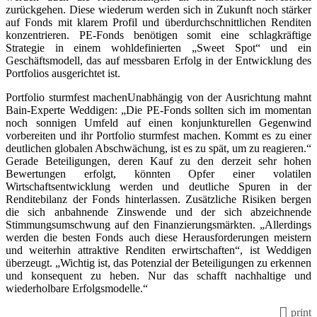
zurückgehen. Diese wiederum werden sich in Zukunft noch stärker
auf Fonds mit klarem Profil und überdurchschnittlichen Renditen
konzentrieren. PE-Fonds benötigen somit eine schlagkräftige
Strategie in einem wohldefinierten „Sweet Spot“ und ein
Geschäftsmodell, das auf messbaren Erfolg in der Entwicklung des
Portfolios ausgerichtet ist.
Portfolio sturmfest machenUnabhängig von der Ausrichtung mahnt
Bain-Experte Weddigen: „Die PE-Fonds sollten sich im momentan
noch sonnigen Umfeld auf einen konjunkturellen Gegenwind
vorbereiten und ihr Portfolio sturmfest machen. Kommt es zu einer
deutlichen globalen Abschwächung, ist es zu spät, um zu reagieren.“
Gerade Beteiligungen, deren Kauf zu den derzeit sehr hohen
Bewertungen erfolgt, könnten Opfer einer volatilen
Wirtschaftsentwicklung werden und deutliche Spuren in der
Renditebilanz der Fonds hinterlassen. Zusätzliche Risiken bergen
die sich anbahnende Zinswende und der sich abzeichnende
Stimmungsumschwung auf den Finanzierungsmärkten. „Allerdings
werden die besten Fonds auch diese Herausforderungen meistern
und weiterhin attraktive Renditen erwirtschaften“, ist Weddigen
überzeugt. „Wichtig ist, das Potenzial der Beteiligungen zu erkennen
und konsequent zu heben. Nur das schafft nachhaltige und
wiederholbare Erfolgsmodelle.“
print