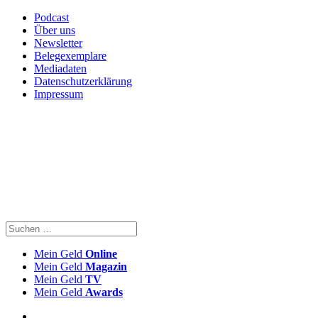
Podcast
Über uns
Newsletter
Belegexemplare
Mediadaten
Datenschutzerklärung
Impressum
Mein Geld
Online
Mein Geld
Magazin
Mein Geld
TV
Mein Geld
Awards