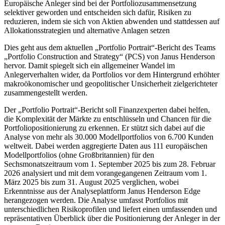
Europäische Anleger sind bei der Portfoliozusammensetzung
selektiver geworden und entscheiden sich dafür, Risiken zu
reduzieren, indem sie sich von Aktien abwenden und stattdessen auf
Allokationsstrategien und alternative Anlagen setzen
Dies geht aus dem aktuellen „Portfolio Portrait“-Bericht des Teams
„Portfolio Construction and Strategy“ (PCS) von Janus Henderson
hervor. Damit spiegelt sich ein allgemeiner Wandel im
Anlegerverhalten wider, da Portfolios vor dem Hintergrund erhöhter
makroökonomischer und geopolitischer Unsicherheit zielgerichteter
zusammengestellt werden.
Der „Portfolio Portrait“-Bericht soll Finanzexperten dabei helfen,
die Komplexität der Märkte zu entschlüsseln und Chancen für die
Portfoliopositionierung zu erkennen. Er stützt sich dabei auf die
Analyse von mehr als 30.000 Modellportfolios von 6.700 Kunden
weltweit. Dabei werden aggregierte Daten aus 111 europäischen
Modellportfolios (ohne Großbritannien) für den
Sechsmonatszeitraum vom 1. September 2025 bis zum 28. Februar
2026 analysiert und mit dem vorangegangenen Zeitraum vom 1.
März 2025 bis zum 31. August 2025 verglichen, wobei
Erkenntnisse aus der Analyseplattform Janus Henderson Edge
herangezogen werden. Die Analyse umfasst Portfolios mit
unterschiedlichen Risikoprofilen und liefert einen umfassenden und
repräsentativen Überblick über die Positionierung der Anleger in der