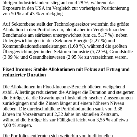
übrigen Industrieländern stieg auf rund 28 %, während das
Exposure in den USA im Vergleich zur vorherigen Positionierung
von 50 % auf 43 % zurückging.
Auf Sektorebene stellt der Technologiesektor weiterhin die größte
Allokation in den Portfolios dar, bleibt aber im Vergleich zu den
Benchmarks am stärksten untergewichtet (um ca. 5,17 %), neben
Untergewichtungen in den Sektoren Energie (2,27 %) und
Kommunikationsdienstleistungen (1,68 %), während die größten
Übergewichtungen in den Sektoren Industrie (5,72 %), Grundstoffe
(3,09 %) und Gesundheitswesen (2,95 %) zu verzeichnen waren.
Fixed Income: Stabile Allokationen mit Fokus auf Ertrag und
reduzierter Duration
Die Allokationen im Fixed-Income-Bereich blieben weitgehend
stabil. Allerdings reduzierten die Anleger die Duration und steigerten
die Erträge, da die Erwartungen hinsichtlich rascher Zinssenkungen
zurückgingen und die Zinsen länger auf einem höheren Niveau
blieben. Die durchschnittliche Portfolioduration sank von 3,38
Jahren im Vorzeitraum auf 2,32 Jahre im aktuellen Zeitraum,
während die Erträge bis zur Fälligkeit leicht von 3,55 % auf etwa
4,00 % stiegen.
Die Portfolios entfernten sich weiterhin von traditionellen,