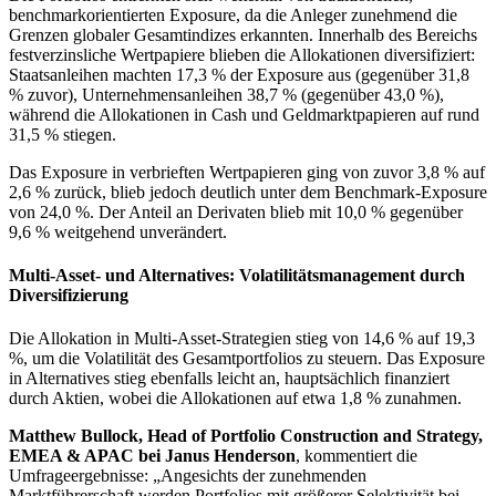
benchmarkorientierten Exposure, da die Anleger zunehmend die
Grenzen globaler Gesamtindizes erkannten. Innerhalb des Bereichs
festverzinsliche Wertpapiere blieben die Allokationen diversifiziert:
Staatsanleihen machten 17,3 % der Exposure aus (gegenüber 31,8
% zuvor), Unternehmensanleihen 38,7 % (gegenüber 43,0 %),
während die Allokationen in Cash und Geldmarktpapieren auf rund
31,5 % stiegen.
Das Exposure in verbrieften Wertpapieren ging von zuvor 3,8 % auf
2,6 % zurück, blieb jedoch deutlich unter dem Benchmark-Exposure
von 24,0 %. Der Anteil an Derivaten blieb mit 10,0 % gegenüber
9,6 % weitgehend unverändert.
Multi-Asset- und Alternatives: Volatilitätsmanagement durch
Diversifizierung
Die Allokation in Multi-Asset-Strategien stieg von 14,6 % auf 19,3
%, um die Volatilität des Gesamtportfolios zu steuern. Das Exposure
in Alternatives stieg ebenfalls leicht an, hauptsächlich finanziert
durch Aktien, wobei die Allokationen auf etwa 1,8 % zunahmen.
Matthew Bullock, Head of Portfolio Construction and Strategy,
EMEA & APAC bei Janus Henderson
, kommentiert die
Umfrageergebnisse: „Angesichts der zunehmenden
Marktführerschaft werden Portfolios mit größerer Selektivität bei