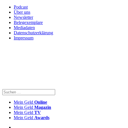
Podcast
Über uns
Newsletter
Belegexemplare
Mediadaten
Datenschutzerklärung
Impressum
Mein Geld
Online
Mein Geld
Magazin
Mein Geld
TV
Mein Geld
Awards