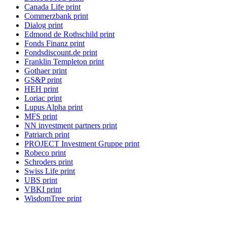
Canada Life print
Commerzbank print
Dialog print
Edmond de Rothschild print
Fonds Finanz print
Fondsdiscount.de print
Franklin Templeton print
Gothaer print
GS&P print
HEH print
Loriac print
Lupus Alpha print
MFS print
NN investment partners print
Patriarch print
PROJECT Investment Gruppe print
Robeco print
Schroders print
Swiss Life print
UBS print
VBKI print
WisdomTree print