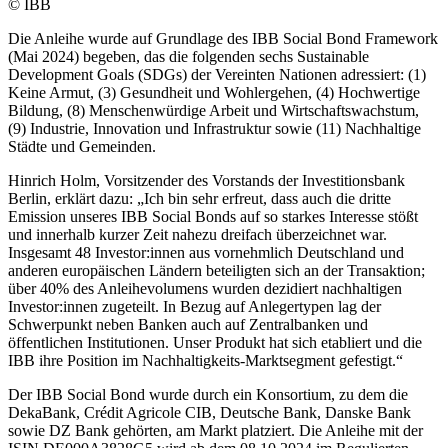
© IBB
Die Anleihe wurde auf Grundlage des IBB Social Bond Framework
(Mai 2024) begeben, das die folgenden sechs Sustainable
Development Goals (SDGs) der Vereinten Nationen adressiert: (1)
Keine Armut, (3) Gesundheit und Wohlergehen, (4) Hochwertige
Bildung, (8) Menschenwürdige Arbeit und Wirtschaftswachstum,
(9) Industrie, Innovation und Infrastruktur sowie (11) Nachhaltige
Städte und Gemeinden.
Hinrich Holm, Vorsitzender des Vorstands der Investitionsbank
Berlin, erklärt dazu: „Ich bin sehr erfreut, dass auch die dritte
Emission unseres IBB Social Bonds auf so starkes Interesse stößt
und innerhalb kurzer Zeit nahezu dreifach überzeichnet war.
Insgesamt 48 Investor:innen aus vornehmlich Deutschland und
anderen europäischen Ländern beteiligten sich an der Transaktion;
über 40% des Anleihevolumens wurden dezidiert nachhaltigen
Investor:innen zugeteilt. In Bezug auf Anlegertypen lag der
Schwerpunkt neben Banken auch auf Zentralbanken und
öffentlichen Institutionen. Unser Produkt hat sich etabliert und die
IBB ihre Position im Nachhaltigkeits-Marktsegment gefestigt.“
Der IBB Social Bond wurde durch ein Konsortium, zu dem die
DekaBank, Crédit Agricole CIB, Deutsche Bank, Danske Bank
sowie DZ Bank gehörten, am Markt platziert. Die Anleihe mit der