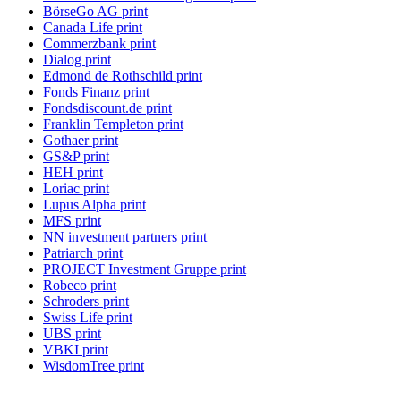
BörseGo AG print
Canada Life print
Commerzbank print
Dialog print
Edmond de Rothschild print
Fonds Finanz print
Fondsdiscount.de print
Franklin Templeton print
Gothaer print
GS&P print
HEH print
Loriac print
Lupus Alpha print
MFS print
NN investment partners print
Patriarch print
PROJECT Investment Gruppe print
Robeco print
Schroders print
Swiss Life print
UBS print
VBKI print
WisdomTree print