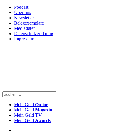
Podcast
Über uns
Newsletter
Belegexemplare
Mediadaten
Datenschutzerklärung
Impressum
Mein Geld
Online
Mein Geld
Magazin
Mein Geld
TV
Mein Geld
Awards