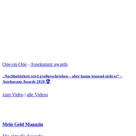
One-on-One
-
Assekuranz awards
„Nachhaltigkeit wird großgeschrieben – aber kaum jemand sieht es“ –
Assekuranz Awards 2026 🏆
zum Video
|
alle Videos
Mein Geld
Magazin