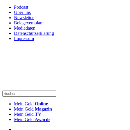
Podcast
Über uns
Newsletter
Belegexemplare
Mediadaten
Datenschutzerklärung
Impressum
Mein Geld
Online
Mein Geld
Magazin
Mein Geld
TV
Mein Geld
Awards