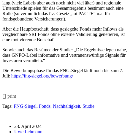
lang (viele Labels aber auch noch nicht viel älter) und regionale
Unterschiede spielen für das Gesamtergebnis bestimmt auch eine
Rolle (so vermutlich das frz. Gesetz „loi PACTE“ u.a. für
fondsgebundene Versicherungen).
Aber die Hauptbotschaft, dass gesiegelte Fonds mehr Inflows als
vergleichbare SRI-Fonds ohne externe Validierung generieren, ist
eine motivierende Botschaft.
So wie auch das Resümee der Studie: „Die Ergebnisse legen nahe,
dass GNPO-Label informative und vertrauenswürdige Signale für
Investoren vermitteln.“
Die Bewerbungsphase für das FNG-Siegel läuft noch bis zum 7.
Juli:
https://fng-siegel.org/bewerbung/
print
Tags:
FNG-Siegel
,
Fonds
,
Nachhaltigkeit
,
Studie
23. April 2024
Uwe Lehmann