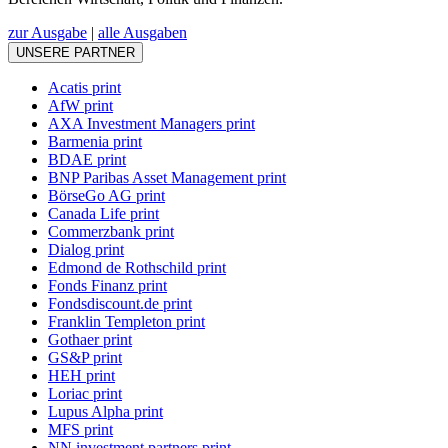
zur Ausgabe
|
alle Ausgaben
UNSERE PARTNER
Acatis print
AfW print
AXA Investment Managers print
Barmenia print
BDAE print
BNP Paribas Asset Management print
BörseGo AG print
Canada Life print
Commerzbank print
Dialog print
Edmond de Rothschild print
Fonds Finanz print
Fondsdiscount.de print
Franklin Templeton print
Gothaer print
GS&P print
HEH print
Loriac print
Lupus Alpha print
MFS print
NN investment partners print