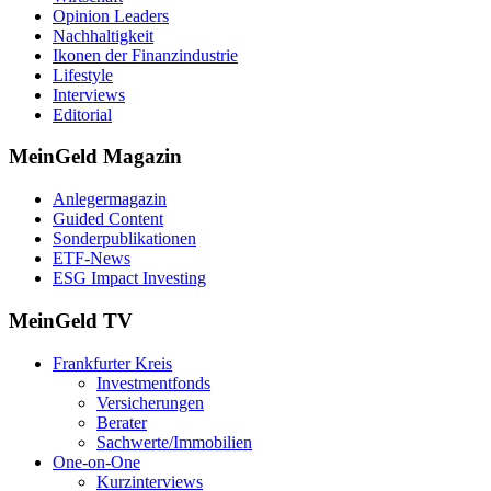
Opinion Leaders
Nachhaltigkeit
Ikonen der Finanzindustrie
Lifestyle
Interviews
Editorial
MeinGeld
Magazin
Anlegermagazin
Guided Content
Sonderpublikationen
ETF-News
ESG Impact Investing
MeinGeld
TV
Frankfurter Kreis
Investmentfonds
Versicherungen
Berater
Sachwerte/Immobilien
One-on-One
Kurzinterviews