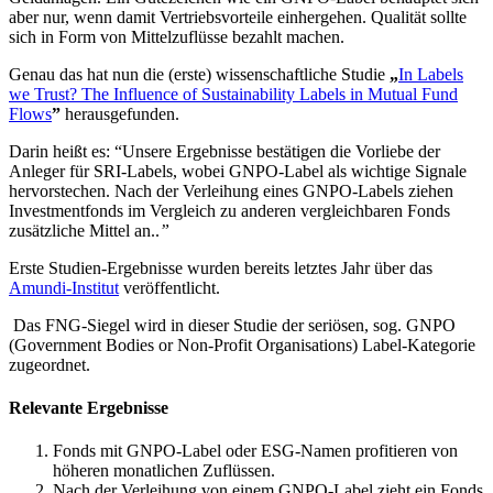
aber nur, wenn damit Vertriebsvorteile einhergehen. Qualität sollte
sich in Form von Mittelzuflüsse bezahlt machen.
Genau das hat nun die (erste) wissenschaftliche Studie
„
In Labels
we Trust?
The Influence of Sustainability Labels in Mutual Fund
Flows
”
herausgefunden
.
Darin heißt es: “Unsere Ergebnisse bestätigen die Vorliebe der
Anleger für SRI-Labels, wobei GNPO-Label als wichtige Signale
hervorstechen. Nach der Verleihung eines GNPO-Labels ziehen
Investmentfonds im Vergleich zu anderen vergleichbaren Fonds
zusätzliche Mittel an..
”
Erste Studien-Ergebnisse wurden bereits letztes Jahr über das
Amundi-Institut
veröffentlicht.
Das FNG-Siegel wird in dieser Studie der seriösen, sog. GNPO
(Government Bodies or Non-Profit Organisations) Label-Kategorie
zugeordnet.
Relevante Ergebnisse
Fonds mit GNPO-Label oder ESG-Namen profitieren von
höheren monatlichen Zuflüssen.
Nach der Verleihung von einem GNPO-Label zieht ein Fonds