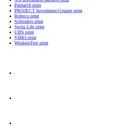
Patriarch print
PROJECT Investment Gruppe print
Robeco print
Schroders print
Swiss Life print
UBS print
VBKI print
WisdomTree print