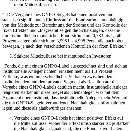
mehr Mittelzuflüsse an.
“
„
Die Vergabe eines GNPO-Siegels hat einen positiven und
statistisch signifikanten Einfluss auf die Fondsströme, unabhängig
von der Methode zur Berechnung der Ströme und der Kontrolle der
fixen Effekte“ und „Insgesamt zeigen die Schätzungen, dass die
durchschnittlichen monatlichen Fondsströme um 0,733 bis 1,240
Prozent steigen oder sich um 3,995 bis 4,908 Perzentile nach oben
bewegen, je nach den verschiedenen Kontrollen der fixen Effekte.“.
Stärkere Mittelzuflüsse bei institutionellen Investoren
„Fonds, die mit einem GNPO-Label ausgezeichnet sind und sich an
institutionelle Anleger richten, erhalten mehr als 1,3 Prozent
Zuflüsse, was ein unterschiedliches Verhalten zwischen dem
institutionellen und dem privaten Segment als Reaktion auf die
Vergabe eines GNPO-Labels deutlich macht. Institutionelle Anleger
reagieren stärker auf diese Siegel als Kleinanleger, was mit dem
Argument übereinstimmt, dass institutionelle Anleger mehr Wert auf
die mit GNPO-Siegeln verbundenen Nachhaltigkeitsinformationen
legen und diese als glaubwürdiger ansehen.“
Vergabe eines GNPO-Labels hat einen positiven Effekt auf
die Mittelzuflüsse, wobei der Effekt umso stärker ist, je stärker
die Nachhaltigkeitssignale sind, die die Fonds zuvor hatten