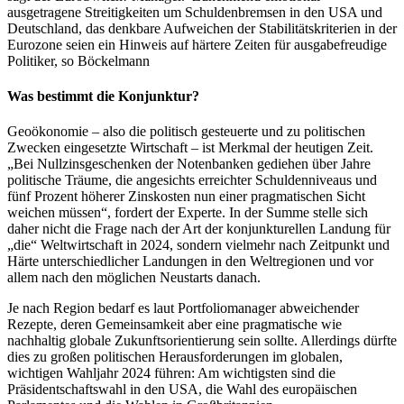
ausgetragene Streitigkeiten um Schuldenbremsen in den USA und
Deutschland, das denkbare Aufweichen der Stabilitätskriterien in der
Eurozone seien ein Hinweis auf härtere Zeiten für ausgabefreudige
Politiker, so Böckelmann
Was bestimmt die Konjunktur?
Geoökonomie – also die politisch gesteuerte und zu politischen
Zwecken eingesetzte Wirtschaft – ist Merkmal der heutigen Zeit.
„Bei Nullzinsgeschenken der Notenbanken gediehen über Jahre
politische Träume, die angesichts erreichter Schuldenniveaus und
fünf Prozent höherer Zinskosten nun einer pragmatischen Sicht
weichen müssen“, fordert der Experte. In der Summe stelle sich
daher nicht die Frage nach der Art der konjunkturellen Landung für
„die“ Weltwirtschaft in 2024, sondern vielmehr nach Zeitpunkt und
Härte unterschiedlicher Landungen in den Weltregionen und vor
allem nach den möglichen Neustarts danach.
Je nach Region bedarf es laut Portfoliomanager abweichender
Rezepte, deren Gemeinsamkeit aber eine pragmatische wie
nachhaltig globale Zukunftsorientierung sein sollte. Allerdings dürfte
dies zu großen politischen Herausforderungen im globalen,
wichtigen Wahljahr 2024 führen: Am wichtigsten sind die
Präsidentschaftswahl in den USA, die Wahl des europäischen