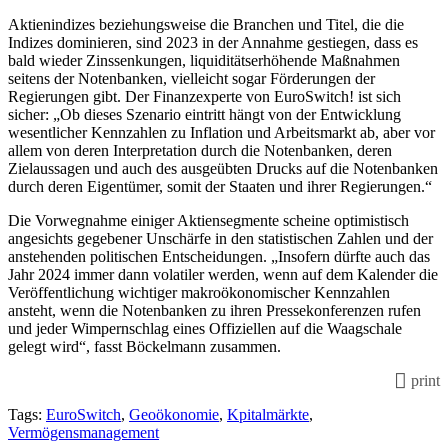
Aktienindizes beziehungsweise die Branchen und Titel, die die
Indizes dominieren, sind 2023 in der Annahme gestiegen, dass es
bald wieder Zinssenkungen, liquiditätserhöhende Maßnahmen
seitens der Notenbanken, vielleicht sogar Förderungen der
Regierungen gibt. Der Finanzexperte von EuroSwitch! ist sich
sicher: „Ob dieses Szenario eintritt hängt von der Entwicklung
wesentlicher Kennzahlen zu Inflation und Arbeitsmarkt ab, aber vor
allem von deren Interpretation durch die Notenbanken, deren
Zielaussagen und auch des ausgeübten Drucks auf die Notenbanken
durch deren Eigentümer, somit der Staaten und ihrer Regierungen.“
Die Vorwegnahme einiger Aktiensegmente scheine optimistisch
angesichts gegebener Unschärfe in den statistischen Zahlen und der
anstehenden politischen Entscheidungen. „Insofern dürfte auch das
Jahr 2024 immer dann volatiler werden, wenn auf dem Kalender die
Veröffentlichung wichtiger makroökonomischer Kennzahlen
ansteht, wenn die Notenbanken zu ihren Pressekonferenzen rufen
und jeder Wimpernschlag eines Offiziellen auf die Waagschale
gelegt wird“, fasst Böckelmann zusammen.
print
Tags:
EuroSwitch
,
Geoökonomie
,
Kpitalmärkte
,
Vermögensmanagement