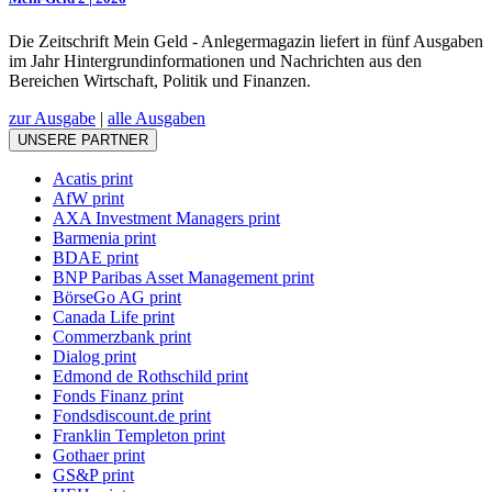
Die Zeitschrift Mein Geld - Anlegermagazin liefert in fünf Ausgaben
im Jahr Hintergrundinformationen und Nachrichten aus den
Bereichen Wirtschaft, Politik und Finanzen.
zur Ausgabe
|
alle Ausgaben
UNSERE PARTNER
Acatis print
AfW print
AXA Investment Managers print
Barmenia print
BDAE print
BNP Paribas Asset Management print
BörseGo AG print
Canada Life print
Commerzbank print
Dialog print
Edmond de Rothschild print
Fonds Finanz print
Fondsdiscount.de print
Franklin Templeton print
Gothaer print
GS&P print