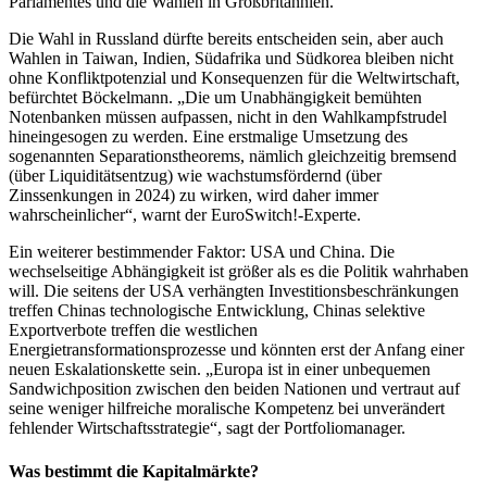
Parlamentes und die Wahlen in Großbritannien.
Die Wahl in Russland dürfte bereits entscheiden sein, aber auch
Wahlen in Taiwan, Indien, Südafrika und Südkorea bleiben nicht
ohne Konfliktpotenzial und Konsequenzen für die Weltwirtschaft,
befürchtet Böckelmann. „Die um Unabhängigkeit bemühten
Notenbanken müssen aufpassen, nicht in den Wahlkampfstrudel
hineingesogen zu werden. Eine erstmalige Umsetzung des
sogenannten Separationstheorems, nämlich gleichzeitig bremsend
(über Liquiditätsentzug) wie wachstumsfördernd (über
Zinssenkungen in 2024) zu wirken, wird daher immer
wahrscheinlicher“, warnt der EuroSwitch!-Experte.
Ein weiterer bestimmender Faktor: USA und China. Die
wechselseitige Abhängigkeit ist größer als es die Politik wahrhaben
will. Die seitens der USA verhängten Investitionsbeschränkungen
treffen Chinas technologische Entwicklung, Chinas selektive
Exportverbote treffen die westlichen
Energietransformationsprozesse und könnten erst der Anfang einer
neuen Eskalationskette sein. „Europa ist in einer unbequemen
Sandwichposition zwischen den beiden Nationen und vertraut auf
seine weniger hilfreiche moralische Kompetenz bei unverändert
fehlender Wirtschaftsstrategie“, sagt der Portfoliomanager.
Was bestimmt die Kapitalmärkte?