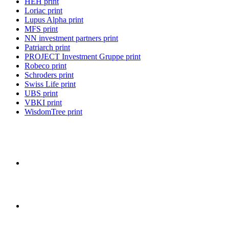
HEH print
Loriac print
Lupus Alpha print
MFS print
NN investment partners print
Patriarch print
PROJECT Investment Gruppe print
Robeco print
Schroders print
Swiss Life print
UBS print
VBKI print
WisdomTree print