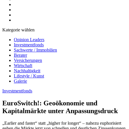
Kategorie wählen
Opinion Leaders
Investmentfonds
Sachwerte / Immobilien
Berater
Versicherungen
Wirtschaft
Nachhaltigkeit
Lifestyle / Kunst
Galerie
Investmentfonds
EuroSwitch!: Geoökonomie und
Kapitalmärkte unter Anpassungsdruck
„Earlier and faster“ statt „higher for longer“ – nahezu euphorisiert
gehen die Märkte jetzt von schnellen und deutlichen Zinssenkungen