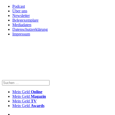
Podcast
Über uns
Newsletter
Belegexemplare
Mediadaten
Datenschutzerklärung
Impressum
Mein Geld
Online
Mein Geld
Magazin
Mein Geld
TV
Mein Geld
Awards