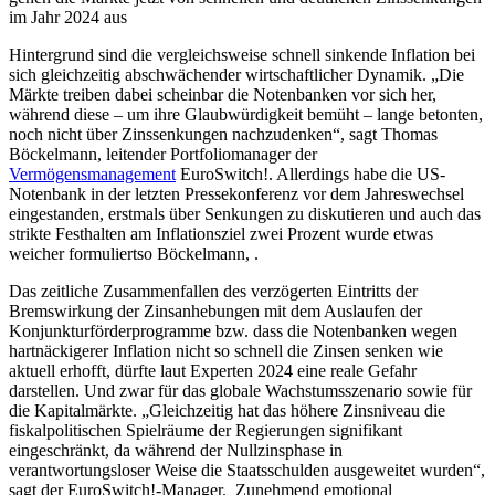
im Jahr 2024 aus
Hintergrund sind die vergleichsweise schnell sinkende Inflation bei
sich gleichzeitig abschwächender wirtschaftlicher Dynamik. „Die
Märkte treiben dabei scheinbar die Notenbanken vor sich her,
während diese – um ihre Glaubwürdigkeit bemüht – lange betonten,
noch nicht über Zinssenkungen nachzudenken“, sagt Thomas
Böckelmann, leitender Portfoliomanager der
Vermögensmanagement
EuroSwitch!. Allerdings habe die US-
Notenbank in der letzten Pressekonferenz vor dem Jahreswechsel
eingestanden, erstmals über Senkungen zu diskutieren und auch das
strikte Festhalten am Inflationsziel zwei Prozent wurde etwas
weicher formuliertso Böckelmann, .
Das zeitliche Zusammenfallen des verzögerten Eintritts der
Bremswirkung der Zinsanhebungen mit dem Auslaufen der
Konjunkturförderprogramme bzw. dass die Notenbanken wegen
hartnäckigerer Inflation nicht so schnell die Zinsen senken wie
aktuell erhofft, dürfte laut Experten 2024 eine reale Gefahr
darstellen. Und zwar für das globale Wachstumsszenario sowie für
die Kapitalmärkte. „Gleichzeitig hat das höhere Zinsniveau die
fiskalpolitischen Spielräume der Regierungen signifikant
eingeschränkt, da während der Nullzinsphase in
verantwortungsloser Weise die Staatsschulden ausgeweitet wurden“,
sagt der EuroSwitch!-Manager. Zunehmend emotional