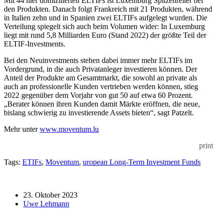
Mit 44 hier domizilierten ELTIFs ist Luxemburg Spitzenreiter bei
den Produkten. Danach folgt Frankreich mit 21 Produkten, während
in Italien zehn und in Spanien zwei ELTIFs aufgelegt wurden. Die
Verteilung spiegelt sich auch beim Volumen wider: In Luxemburg
liegt mit rund 5,8 Milliarden Euro (Stand 2022) der größte Teil der
ELTIF-Investments.
Bei den Neuinvestments stehen dabei immer mehr ELTIFs im
Vordergrund, in die auch Privatanleger investieren können. Der
Anteil der Produkte am Gesamtmarkt, die sowohl an private als
auch an professionelle Kunden vertrieben werden können, stieg
2022 gegenüber dem Vorjahr von gut 50 auf etwa 60 Prozent.
„Berater können ihren Kunden damit Märkte eröffnen, die neue,
bislang schwierig zu investierende Assets bieten“, sagt Patzelt.
Mehr unter
www.moventum.lu
print
Tags:
ETIFs
,
Moventum
,
uropean Long-Term Investment Funds
23. Oktober 2023
Uwe Lehmann