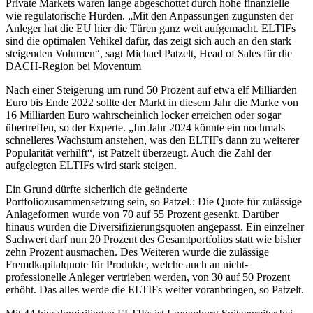
Private Markets waren lange abgeschottet durch hohe finanzielle
wie regulatorische Hürden. „Mit den Anpassungen zugunsten der
Anleger hat die EU hier die Türen ganz weit aufgemacht. ELTIFs
sind die optimalen Vehikel dafür, das zeigt sich auch an den stark
steigenden Volumen“, sagt Michael Patzelt, Head of Sales für die
DACH-Region bei Moventum
Nach einer Steigerung um rund 50 Prozent auf etwa elf Milliarden
Euro bis Ende 2022 sollte der Markt in diesem Jahr die Marke von
16 Milliarden Euro wahrscheinlich locker erreichen oder sogar
übertreffen, so der Experte. „Im Jahr 2024 könnte ein nochmals
schnelleres Wachstum anstehen, was den ELTIFs dann zu weiterer
Popularität verhilft“, ist Patzelt überzeugt. Auch die Zahl der
aufgelegten ELTIFs wird stark steigen.
Ein Grund dürfte sicherlich die geänderte
Portfoliozusammensetzung sein, so Patzel.: Die Quote für zulässige
Anlageformen wurde von 70 auf 55 Prozent gesenkt. Darüber
hinaus wurden die Diversifizierungsquoten angepasst. Ein einzelner
Sachwert darf nun 20 Prozent des Gesamtportfolios statt wie bisher
zehn Prozent ausmachen. Des Weiteren wurde die zulässige
Fremdkapitalquote für Produkte, welche auch an nicht-
professionelle Anleger vertrieben werden, von 30 auf 50 Prozent
erhöht. Das alles werde die ELTIFs weiter voranbringen, so Patzelt.