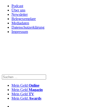
Podcast
Über uns
Newsletter
Belegexemplare
Mediadaten
Datenschutzerklärung
Impressum
Mein Geld
Online
Mein Geld
Magazin
Mein Geld
TV
Mein Geld
Awards