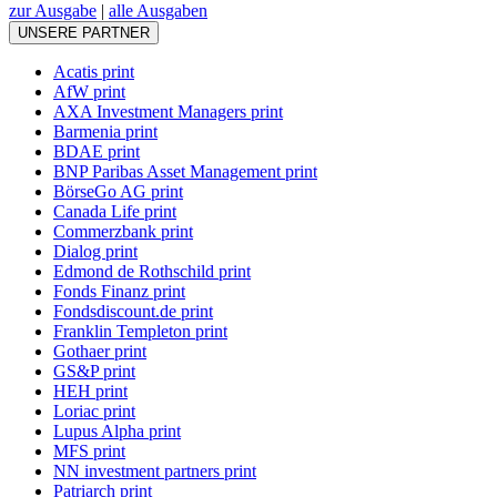
zur Ausgabe
|
alle Ausgaben
UNSERE PARTNER
Acatis print
AfW print
AXA Investment Managers print
Barmenia print
BDAE print
BNP Paribas Asset Management print
BörseGo AG print
Canada Life print
Commerzbank print
Dialog print
Edmond de Rothschild print
Fonds Finanz print
Fondsdiscount.de print
Franklin Templeton print
Gothaer print
GS&P print
HEH print
Loriac print
Lupus Alpha print
MFS print
NN investment partners print
Patriarch print