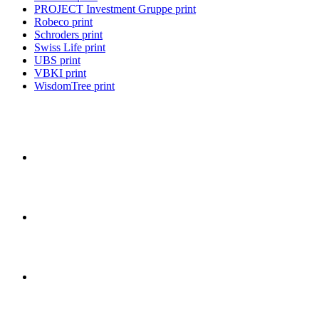
PROJECT Investment Gruppe print
Robeco print
Schroders print
Swiss Life print
UBS print
VBKI print
WisdomTree print