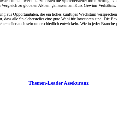
wachstum aufweist. Dazu leisten die Spielehersteller ihren Beitrag. Na
Vergleich zu globalen Aktien, gemessen am Kurs-Gewinn-Verhältnis.
schung aus Opportunitäten, die ein hohes künftiges Wachstum versprech
ht, dass alle Spielehersteller eine gute Wahl für Investoren sind. Die 
ersteller auch sehr unterschiedlich entwickeln. Wie in jeder Branche g
Themen-Leader Assekuranz