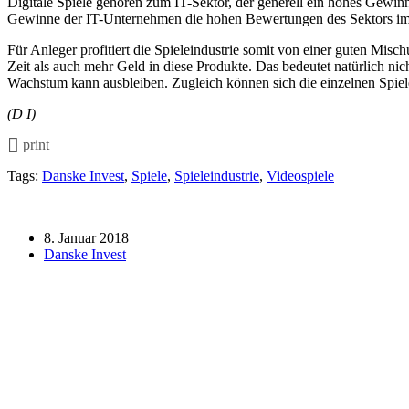
Digitale Spiele gehören zum IT-Sektor, der generell ein hohes Gewinn
Gewinne der IT-Unternehmen die hohen Bewertungen des Sektors im 
Für Anleger profitiert die Spieleindustrie somit von einer guten Mi
Zeit als auch mehr Geld in diese Produkte. Das bedeutet natürlich nic
Wachstum kann ausbleiben. Zugleich können sich die einzelnen Spieleh
(D I)
print
Tags:
Danske Invest
,
Spiele
,
Spieleindustrie
,
Videospiele
8. Januar 2018
Danske Invest