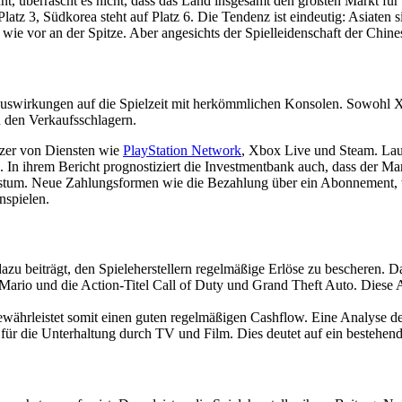
, überrascht es nicht, dass das Land insgesamt den größten Markt für 
latz 3, Südkorea steht auf Platz 6. Die Tendenz ist eindeutig: Asiaten s
wie vor an der Spitze. Aber angesichts der Spielleidenschaft der Chi
e Auswirkungen auf die Spielzeit mit herkömmlichen Konsolen. Sowohl 
 den Verkaufsschlagern.
utzer von Diensten wie
PlayStation Network
, Xbox Live und Steam. Lau
en. In ihrem Bericht prognostiziert die Investmentbank auch, dass der 
achstum. Neue Zahlungsformen wie die Bezahlung über ein Abonnement, 
nspielen.
azu beiträgt, den Spieleherstellern regelmäßige Erlöse zu bescheren. 
 Mario und die Action-Titel Call of Duty und Grand Theft Auto. Diese Ar
währleistet somit einen guten regelmäßigen Cashflow. Eine Analyse 
 für die Unterhaltung durch TV und Film. Dies deutet auf ein bestehend