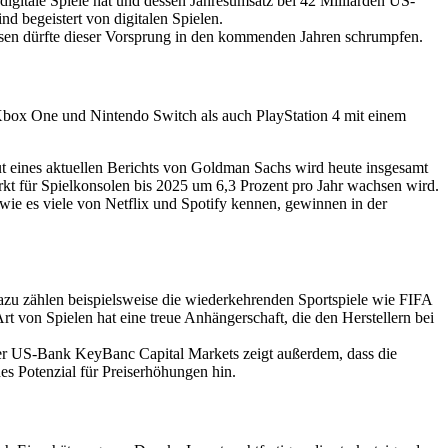
digitale Spiele hat und dessen Jahresumsatz bei 42 Milliarden US-
ind begeistert von digitalen Spielen.
nesen dürfte dieser Vorsprung in den kommenden Jahren schrumpfen.
Xbox One und Nintendo Switch als auch PlayStation 4 mit einem
t eines aktuellen Berichts von Goldman Sachs wird heute insgesamt
Markt für Spielkonsolen bis 2025 um 6,3 Prozent pro Jahr wachsen wird.
wie es viele von Netflix und Spotify kennen, gewinnen in der
Dazu zählen beispielsweise die wiederkehrenden Sportspiele wie FIFA
t von Spielen hat eine treue Anhängerschaft, die den Herstellern bei
der US-Bank KeyBanc Capital Markets zeigt außerdem, dass die
es Potenzial für Preiserhöhungen hin.