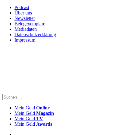
Podcast
Über uns
Newsletter
Belegexemplare
Mediadaten
Datenschutzerklärung
Impressum
Mein Geld
Online
Mein Geld
Magazin
Mein Geld
TV
Mein Geld
Awards