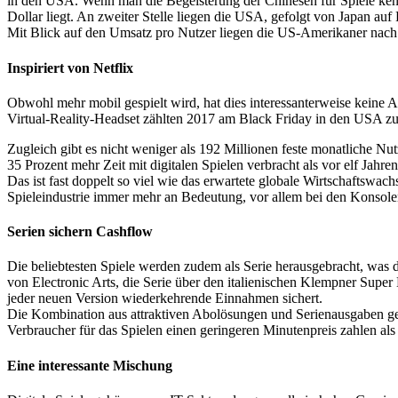
in den USA. Wenn man die Begeisterung der Chinesen für Spiele kennt
Dollar liegt. An zweiter Stelle liegen die USA, gefolgt von Japan auf P
Mit Blick auf den Umsatz pro Nutzer liegen die US-Amerikaner nach 
Inspiriert von Netflix
Obwohl mehr mobil gespielt wird, hat dies interessanterweise kein
Virtual-Reality-Headset zählten 2017 am Black Friday in den USA zu
Zugleich gibt es nicht weniger als 192 Millionen feste monatliche N
35 Prozent mehr Zeit mit digitalen Spielen verbracht als vor elf Jahr
Das ist fast doppelt so viel wie das erwartete globale Wirtschaftsw
Spieleindustrie immer mehr an Bedeutung, vor allem bei den Konsole
Serien sichern Cashflow
Die beliebtesten Spiele werden zudem als Serie herausgebracht, was d
von Electronic Arts, die Serie über den italienischen Klempner Super
jeder neuen Version wiederkehrende Einnahmen sichert.
Die Kombination aus attraktiven Abolösungen und Serienausgaben ge
Verbraucher für das Spielen einen geringeren Minutenpreis zahlen als
Eine interessante Mischung