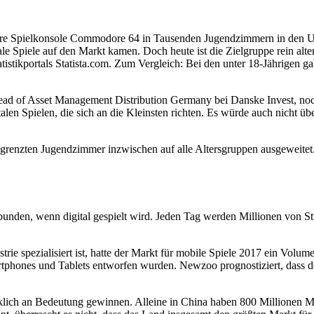
ndäre Spielkonsole Commodore 64 in Tausenden Jugendzimmern in den U
le Spiele auf den Markt kamen. Doch heute ist die Zielgruppe rein al
tistikportals Statista.com. Zum Vergleich: Bei den unter 18-Jährigen ga
ead of Asset Management Distribution Germany bei Danske Invest, noch
italen Spielen, die sich an die Kleinsten richten. Es würde auch nicht ü
begrenzten Jugendzimmer inzwischen auf alle Altersgruppen ausgeweitet. 
unden, wenn digital gespielt wird. Jeden Tag werden Millionen von St
rie spezialisiert ist, hatte der Markt für mobile Spiele 2017 ein Vol
rtphones und Tablets entworfen wurden. Newzoo prognostiziert, dass d
erklich an Bedeutung gewinnen. Alleine in China haben 800 Millionen M