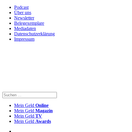
Podcast
Über uns
Newsletter
Belegexemplare
Mediadaten
Datenschutzerklärung
Impressum
Mein Geld
Online
Mein Geld
Magazin
Mein Geld
TV
Mein Geld
Awards