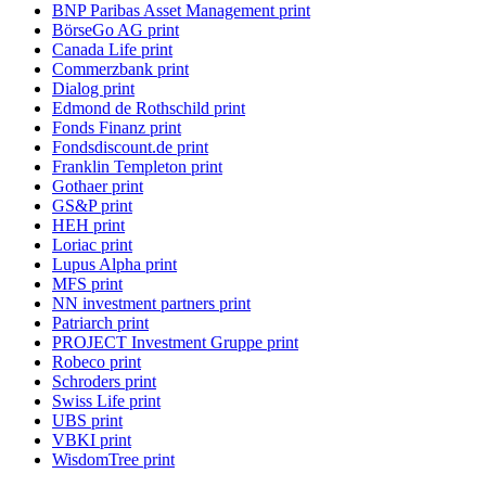
BNP Paribas Asset Management print
BörseGo AG print
Canada Life print
Commerzbank print
Dialog print
Edmond de Rothschild print
Fonds Finanz print
Fondsdiscount.de print
Franklin Templeton print
Gothaer print
GS&P print
HEH print
Loriac print
Lupus Alpha print
MFS print
NN investment partners print
Patriarch print
PROJECT Investment Gruppe print
Robeco print
Schroders print
Swiss Life print
UBS print
VBKI print
WisdomTree print