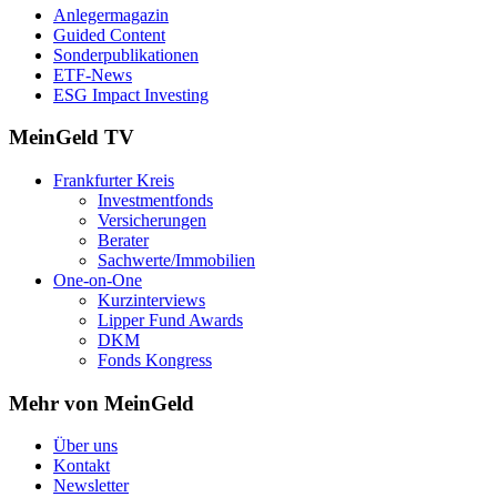
Anlegermagazin
Guided Content
Sonderpublikationen
ETF-News
ESG Impact Investing
MeinGeld
TV
Frankfurter Kreis
Investmentfonds
Versicherungen
Berater
Sachwerte/Immobilien
One-on-One
Kurzinterviews
Lipper Fund Awards
DKM
Fonds Kongress
Mehr von MeinGeld
Über uns
Kontakt
Newsletter