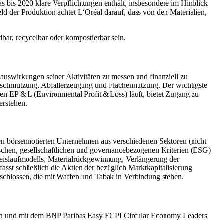
s bis 2020 klare Verpflichtungen enthält, insbesondere im Hinblick
d der Produktion achtet L‘Oréal darauf, dass von den Materialien,
bar, recycelbar oder kompostierbar sein.
tauswirkungen seiner Aktivitäten zu messen und finanziell zu
erschmutzung, Abfallerzeugung und Flächennutzung. Der wichtigste
amen EP & L (Environmental Profit & Loss) läuft, bietet Zugang zu
erstehen.
n börsennotierten Unternehmen aus verschiedenen Sektoren (nicht
ogischen, gesellschaftlichen und governancebezogenen Kriterien (ESG)
reislaufmodells, Materialrückgewinnung, Verlängerung der
st schließlich die Aktien der bezüglich Marktkapitalisierung
schlossen, die mit Waffen und Tabak in Verbindung stehen.
r tun und mit dem BNP Paribas Easy ECPI Circular Economy Leaders