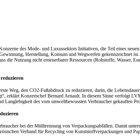
onzerne des Mode- und Luxussektors Initiativen, die Teil eines neuen 
h Gewinnung, Herstellung, Konsum und Wegwerfen gekennzeichnet ist. Z
, dass die Nutzung nicht erneuerbarer Ressourcen (Rohstoffe, Wasser,
 reduzieren
rste Weg, den CO2-Fußabdruck zu reduzieren, darin, die Lebensdauer 
t“, erklärt Konzernchef Bernard Arnault. In diesem Sinne verfolgt LV
nd Langlebigkeit des vom umweltbewussten Verbraucher gekauften Produk
eduzieren
rbraucher bei der Mülltrennung von Verpackungsabfällen. Damit unters
zösischen Verband für Recycling von Kunststoffverpackungen und Papi