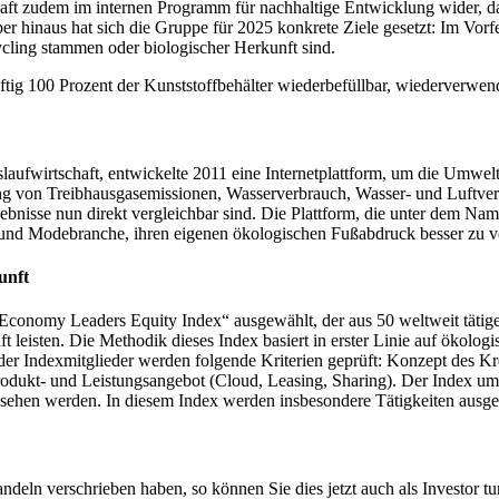
haft zudem im internen Programm für nachhaltige Entwicklung wider, da
hinaus hat sich die Gruppe für 2025 konkrete Ziele gesetzt: Im Vorfel
cling stammen oder biologischer Herkunft sind.
ig 100 Prozent der Kunststoffbehälter wiederbefüllbar, wiederverwend
slaufwirtschaft, entwickelte 2011 eine Internetplattform, um die Umwel
rung von Treibhausgasemissionen, Wasserverbrauch, Wasser- und Luftv
r gebnisse nun direkt vergleichbar sind. Die Plattform, die unter dem N
- und Modebranche, ihren eigenen ökologischen Fußabdruck besser zu v
unft
Economy Leaders Equity Index“ ausgewählt, der aus 50 weltweit tätige
ft leisten. Die Methodik dieses Index basiert in erster Linie auf ökol
der Indexmitglieder werden folgende Kriterien geprüft: Konzept des K
dukt- und Leistungsangebot (Cloud, Leasing, Sharing). Der Index umfas
sehen werden. In diesem Index werden insbesondere Tätigkeiten ausge
andeln verschrieben haben, so können Sie dies jetzt auch als Investo