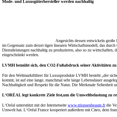
Mode- und Luxusgüterhersteller werden nachhaltig
Angesichts dessen entwickeln große K
im Gegensatz zum derzei tigen linearen Wirtschaftsmodell, das durc
Dienstleistungen nachhaltig zu produzieren, also so zu wirtschaften
eingeschränkt werden.
LVMH bemüht sich, den CO2-Fußabdruck seiner Aktivitäten zu
Für den Weltmarktführer für Luxusprodukte LVMH besteht „der siche
kommt, ist auf eine lange, manchmal sehr lange Lebensdauer ausgeleg
Nachhaltigkeit und Respekt für die Natur. Die Merkmale Seltenheit u
L‘ORÉAL legt konkrete Ziele fest,um die Umweltbelastung zu r
L‘Oréal unterstützt mit der Internetseite
www.trionsenbeaute.fr
die Ve
Umwelt hat. L‘Oréal France kooperiert außerdem mit Citeo, dem fran