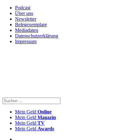
Podcast
Über uns
Newsletter
Belegexemplare
Mediadaten
Datenschutzerklärung
Impressum
Mein Geld
Online
Mein Geld
Magazin
Mein Geld
TV
Mein Geld
Awards