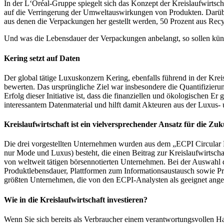
In der L‘Oréal-Gruppe spiegelt sich das Konzept der Kreislaufwirtsc
auf die Verringerung der Umweltauswirkungen von Produkten. Darüber 
aus denen die Verpackungen her gestellt werden, 50 Prozent aus Recy
Und was die Lebensdauer der Verpackungen anbelangt, so sollen künft
Kering setzt auf Daten
Der global tätige Luxuskonzern Kering, ebenfalls führend in der Krei
bewerten. Das ursprüngliche Ziel war insbesondere die Quantifizie
Erfolg dieser Initiative ist, dass die finanziellen und ökologischen E
interessantem Datenmaterial und hilft damit Akteuren aus der Luxus
Kreislaufwirtschaft ist ein vielversprechender Ansatz für die Zuk
Die drei vorgestellten Unternehmen wurden aus dem „ECPI Circular 
nur Mode und Luxus) besteht, die einen Beitrag zur Kreislaufwirtscha
von weltweit tätigen börsennotierten Unternehmen. Bei der Auswahl 
Produktlebensdauer, Plattformen zum Informationsaustausch sowie Pro
größten Unternehmen, die von den ECPI-Analysten als geeignet ange
Wie in die Kreislaufwirtschaft investieren?
Wenn Sie sich bereits als Verbraucher einem verantwortungsvollen H