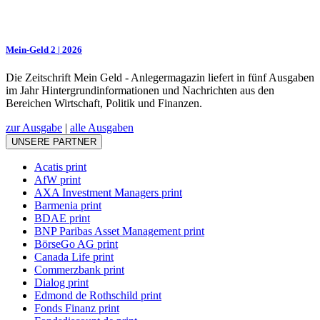
Mein-Geld 2 | 2026
Die Zeitschrift Mein Geld - Anlegermagazin liefert in fünf Ausgaben
im Jahr Hintergrundinformationen und Nachrichten aus den
Bereichen Wirtschaft, Politik und Finanzen.
zur Ausgabe
|
alle Ausgaben
UNSERE PARTNER
Acatis print
AfW print
AXA Investment Managers print
Barmenia print
BDAE print
BNP Paribas Asset Management print
BörseGo AG print
Canada Life print
Commerzbank print
Dialog print
Edmond de Rothschild print
Fonds Finanz print