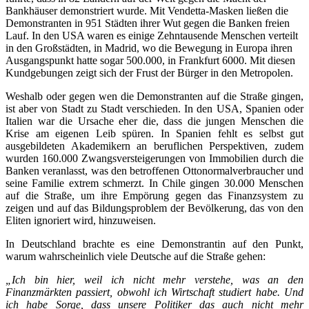
Bankhäuser demonstriert wurde. Mit Vendetta-Masken ließen die
Demonstranten in 951 Städten ihrer Wut gegen die Banken freien
Lauf. In den USA waren es einige Zehntausende Menschen verteilt
in den Großstädten, in Madrid, wo die Bewegung in Europa ihren
Ausgangspunkt hatte sogar 500.000, in Frankfurt 6000. Mit diesen
Kundgebungen zeigt sich der Frust der Bürger in den Metropolen.
Weshalb oder gegen wen die Demonstranten auf die Straße gingen,
ist aber von Stadt zu Stadt verschieden. In den USA, Spanien oder
Italien war die Ursache eher die, dass die jungen Menschen die
Krise am eigenen Leib spüren. In Spanien fehlt es selbst gut
ausgebildeten Akademikern an beruflichen Perspektiven, zudem
wurden 160.000 Zwangsversteigerungen von Immobilien durch die
Banken veranlasst, was den betroffenen Ottonormalverbraucher und
seine Familie extrem schmerzt. In Chile gingen 30.000 Menschen
auf die Straße, um ihre Empörung gegen das Finanzsystem zu
zeigen und auf das Bildungsproblem der Bevölkerung, das von den
Eliten ignoriert wird, hinzuweisen.
In Deutschland brachte es eine Demonstrantin auf den Punkt,
warum wahrscheinlich viele Deutsche auf die Straße gehen:
„Ich bin hier, weil ich nicht mehr verstehe, was an den
Finanzmärkten passiert, obwohl ich Wirtschaft studiert habe. Und
ich habe Sorge, dass unsere Politiker das auch nicht mehr