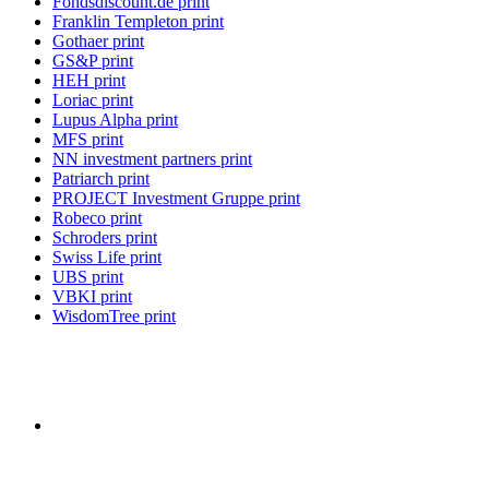
Fondsdiscount.de print
Franklin Templeton print
Gothaer print
GS&P print
HEH print
Loriac print
Lupus Alpha print
MFS print
NN investment partners print
Patriarch print
PROJECT Investment Gruppe print
Robeco print
Schroders print
Swiss Life print
UBS print
VBKI print
WisdomTree print