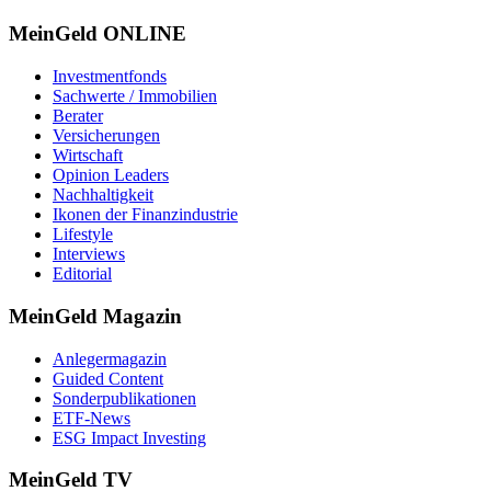
MeinGeld
ONLINE
Investmentfonds
Sachwerte / Immobilien
Berater
Versicherungen
Wirtschaft
Opinion Leaders
Nachhaltigkeit
Ikonen der Finanzindustrie
Lifestyle
Interviews
Editorial
MeinGeld
Magazin
Anlegermagazin
Guided Content
Sonderpublikationen
ETF-News
ESG Impact Investing
MeinGeld
TV