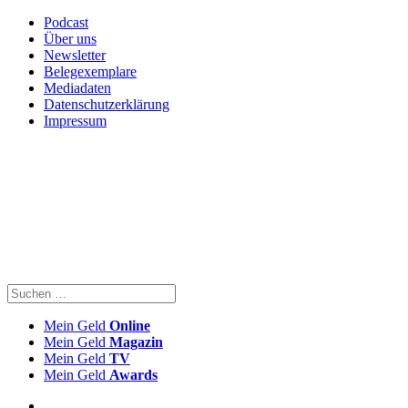
Podcast
Über uns
Newsletter
Belegexemplare
Mediadaten
Datenschutzerklärung
Impressum
Mein Geld
Online
Mein Geld
Magazin
Mein Geld
TV
Mein Geld
Awards