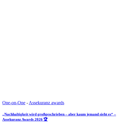
One-on-One
-
Assekuranz awards
„Nachhaltigkeit wird großgeschrieben – aber kaum jemand sieht es“ –
Assekuranz Awards 2026 🏆