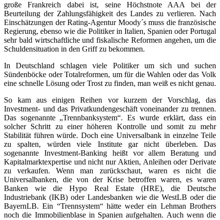
große Frankreich dabei ist, seine Höchstnote AAA bei der
Beurteilung der Zahlungsfähigkeit des Landes zu verlieren. Nach
Einschätzungen der Rating-Agentur Moody´s muss die französische
Regierung, ebenso wie die Politiker in Italien, Spanien oder Portugal
sehr bald wirtschaftliche und fiskalische Reformen angehen, um die
Schuldensituation in den Griff zu bekommen.
In Deutschland schlagen viele Politiker um sich und suchen
Sündenböcke oder Totalreformen, um für die Wahlen oder das Volk
eine schnelle Lösung oder Trost zu finden, man weiß es nicht genau.
So kam aus einigen Reihen vor kurzem der Vorschlag, das
Investment- und das Privatkundengeschäft voneinander zu trennen.
Das sogenannte „Trennbanksystem“. Es wurde erklärt, dass ein
solcher Schritt zu einer höheren Kontrolle und somit zu mehr
Stabilität führen würde. Doch eine Universalbank in einzelne Teile
zu spalten, würden viele Institute gar nicht überleben. Das
sogenannte Investment-Banking heißt vor allem Beratung und
Kapitalmarktexpertise und nicht nur Aktien, Anleihen oder Derivate
zu verkaufen. Wenn man zurückschaut, waren es nicht die
Universalbanken, die von der Krise betroffen waren, es waren
Banken wie die Hypo Real Estate (HRE), die Deutsche
Industriebank (IKB) oder Landesbanken wie die WestLB oder die
BayernLB. Ein “Trennsystem“ hätte weder ein Lehman Brothers
noch die Immobilienblase in Spanien aufgehalten. Auch wenn die