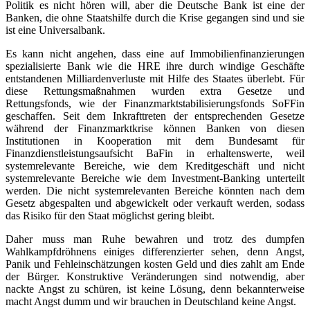
Politik es nicht hören will, aber die Deutsche Bank ist eine der
Banken, die ohne Staatshilfe durch die Krise gegangen sind und sie
ist eine Universalbank.
Es kann nicht angehen, dass eine auf Immobilienfinanzierungen
spezialisierte Bank wie die HRE ihre durch windige Geschäfte
entstandenen Milliardenverluste mit Hilfe des Staates überlebt. Für
diese Rettungsmaßnahmen wurden extra Gesetze und
Rettungsfonds, wie der Finanzmarktstabilisierungsfonds SoFFin
geschaffen. Seit dem Inkrafttreten der entsprechenden Gesetze
während der Finanzmarktkrise können Banken von diesen
Institutionen in Kooperation mit dem Bundesamt für
Finanzdienstleistungsaufsicht BaFin in erhaltenswerte, weil
systemrelevante Bereiche, wie dem Kreditgeschäft und nicht
systemrelevante Bereiche wie dem Investment-Banking unterteilt
werden. Die nicht systemrelevanten Bereiche könnten nach dem
Gesetz abgespalten und abgewickelt oder verkauft werden, sodass
das Risiko für den Staat möglichst gering bleibt.
Daher muss man Ruhe bewahren und trotz des dumpfen
Wahlkampfdröhnens einiges differenzierter sehen, denn Angst,
Panik und Fehleinschätzungen kosten Geld und dies zahlt am Ende
der Bürger. Konstruktive Veränderungen sind notwendig, aber
nackte Angst zu schüren, ist keine Lösung, denn bekannterweise
macht Angst dumm und wir brauchen in Deutschland keine Angst.