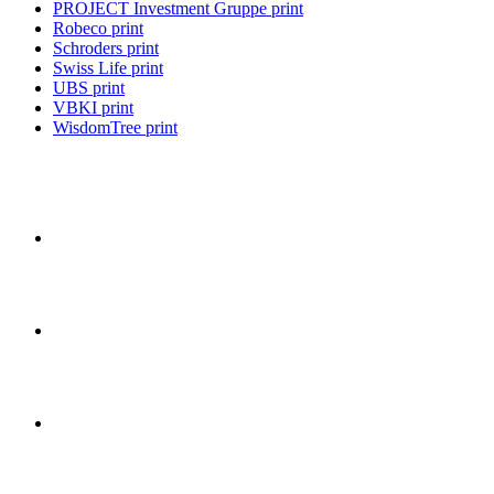
PROJECT Investment Gruppe print
Robeco print
Schroders print
Swiss Life print
UBS print
VBKI print
WisdomTree print