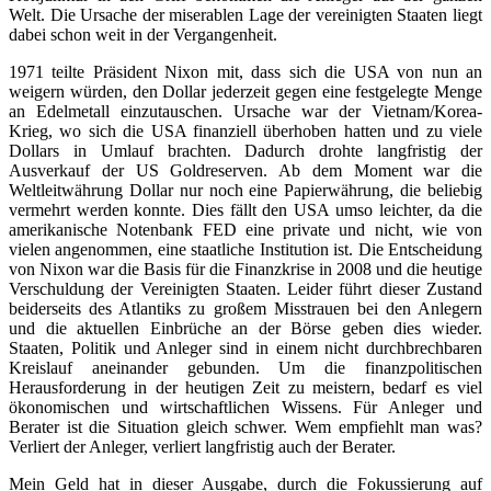
Welt. Die Ursache der miserablen Lage der vereinigten Staaten liegt
dabei schon weit in der Vergangenheit.
1971 teilte Präsident Nixon mit, dass sich die USA von nun an
weigern würden, den Dollar jederzeit gegen eine festgelegte Menge
an Edelmetall einzutauschen. Ursache war der Vietnam/Korea-
Krieg, wo sich die USA finanziell überhoben hatten und zu viele
Dollars in Umlauf brachten. Dadurch drohte langfristig der
Ausverkauf der US Goldreserven. Ab dem Moment war die
Weltleitwährung Dollar nur noch eine Papierwährung, die beliebig
vermehrt werden konnte. Dies fällt den USA umso leichter, da die
amerikanische Notenbank FED eine private und nicht, wie von
vielen angenommen, eine staatliche Institution ist. Die Entscheidung
von Nixon war die Basis für die Finanzkrise in 2008 und die heutige
Verschuldung der Vereinigten Staaten. Leider führt dieser Zustand
beiderseits des Atlantiks zu großem Misstrauen bei den Anlegern
und die aktuellen Einbrüche an der Börse geben dies wieder.
Staaten, Politik und Anleger sind in einem nicht durchbrechbaren
Kreislauf aneinander gebunden. Um die finanzpolitischen
Herausforderung in der heutigen Zeit zu meistern, bedarf es viel
ökonomischen und wirtschaftlichen Wissens. Für Anleger und
Berater ist die Situation gleich schwer. Wem empfiehlt man was?
Verliert der Anleger, verliert langfristig auch der Berater.
Mein Geld hat in dieser Ausgabe, durch die Fokussierung auf