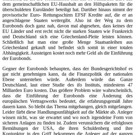
dem gemeinschaftlichen EU-Haushalt an den Hilfspaketen für die
überschuldeten Euroländer beteiligt hat. Darüber hinaus nimmt der
provisorische Euro- Rettungsschirm EFSF Kredite auf, die er an
angeschlagene Staaten weitergibt. Also ist der Weg zu dem
Eurobonds doch ganz nah, davon mal abgesehen, dass keines der
EU Länder und erst recht nicht die starken Staaten wie Frankreich
und Deutschland sich eine Griechenland-Pleite leisten können.
Schließlich hat man eine große Menge Staatsanleihen aus
Griechenland gekauft und befindet sich somit in einer totalen
Abhängigkeit. Aussteigen kostet noch mehr Geld als die Einführung
der Eurobonds.
Gegner der Eurobonds behaupten, dass der Bundesgerichtshof es
gar nicht genehmigen kann, da die Finanzpolitik der nationalen
Ebene unterstehen würde. Außerdem würde das Ganze
Deutschland, laut einer Studie des ifo Instituts, mindestens 47
Milliarden Euro kosten. Das größere Problem wäre wahrscheinlich,
dass die Einführung der Eurobonds eine Änderung des
europäischen Vertragswerks bedeutet, die erfahrungsgemäß Jahre
dauern kann. So bleibt das Thema mitgehangen, gleich mitgefangen.
Leider färbt diese Handlungsunfähigkeit auf die Märkte ab. Anleger
wissen nicht, was sie erwartet und wo noch irgendeine Form von
sicheren Anlagen zu finden ist. Zudem verunsichern die erfolglosen
Bemühungen der USA, die ihren Schuldenberg und ihre
Konjunktur in den Griff bekommen die Anleger auf der ganzen