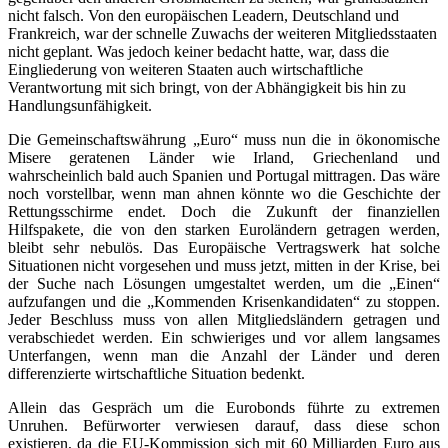
nicht falsch. Von den europäischen Leadern, Deutschland und
Frankreich, war der schnelle Zuwachs der weiteren Mitgliedsstaaten
nicht geplant. Was jedoch keiner bedacht hatte, war, dass die
Eingliederung von weiteren Staaten auch wirtschaftliche
Verantwortung mit sich bringt, von der Abhängigkeit bis hin zu
Handlungsunfähigkeit.
Die Gemeinschaftswährung „Euro“ muss nun die in ökonomische
Misere geratenen Länder wie Irland, Griechenland und
wahrscheinlich bald auch Spanien und Portugal mittragen. Das wäre
noch vorstellbar, wenn man ahnen könnte wo die Geschichte der
Rettungsschirme endet. Doch die Zukunft der finanziellen
Hilfspakete, die von den starken Euroländern getragen werden,
bleibt sehr nebulös. Das Europäische Vertragswerk hat solche
Situationen nicht vorgesehen und muss jetzt, mitten in der Krise, bei
der Suche nach Lösungen umgestaltet werden, um die „Einen“
aufzufangen und die „Kommenden Krisenkandidaten“ zu stoppen.
Jeder Beschluss muss von allen Mitgliedsländern getragen und
verabschiedet werden. Ein schwieriges und vor allem langsames
Unterfangen, wenn man die Anzahl der Länder und deren
differenzierte wirtschaftliche Situation bedenkt.
Allein das Gespräch um die Eurobonds führte zu extremen
Unruhen. Befürworter verwiesen darauf, dass diese schon
existieren, da die EU-Kommission sich mit 60 Milliarden Euro aus