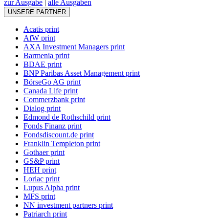
zur Ausgabe
|
alle Ausgaben
UNSERE PARTNER
Acatis print
AfW print
AXA Investment Managers print
Barmenia print
BDAE print
BNP Paribas Asset Management print
BörseGo AG print
Canada Life print
Commerzbank print
Dialog print
Edmond de Rothschild print
Fonds Finanz print
Fondsdiscount.de print
Franklin Templeton print
Gothaer print
GS&P print
HEH print
Loriac print
Lupus Alpha print
MFS print
NN investment partners print
Patriarch print