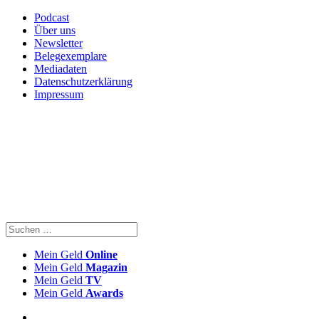
Podcast
Über uns
Newsletter
Belegexemplare
Mediadaten
Datenschutzerklärung
Impressum
Mein Geld
Online
Mein Geld
Magazin
Mein Geld
TV
Mein Geld
Awards