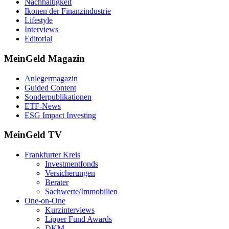
Nachhaltigkeit
Ikonen der Finanzindustrie
Lifestyle
Interviews
Editorial
MeinGeld
Magazin
Anlegermagazin
Guided Content
Sonderpublikationen
ETF-News
ESG Impact Investing
MeinGeld
TV
Frankfurter Kreis
Investmentfonds
Versicherungen
Berater
Sachwerte/Immobilien
One-on-One
Kurzinterviews
Lipper Fund Awards
DKM