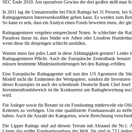
SEC Ende 2010. Am operativen Gewinn der drei großen stellt man fest,
In 2011 lag die Umsatzrendite bei Fitch Ratings bei 31 Prozent, bei 
Ratingagenturen Interessenkonflikte geben kann. Es werden zum Bei
So kann es sein, dass ein Analyst einen Fonds bewerten muss, der gle
Ratingagenturen vergeben entsprechend Noten. Je schlechter die Rati
Paradoxe daran ist, dass Städte wie Athen oder Lissabon Hundertta
wenn diese für denjenigen schlecht ausfallen.
Warum muss fast jedes Land in diese Abhängigkeit geraten? Leider i
Ratingagenturen Pflicht. Auch die Europäische Zentralbank benutzt 
müssen bestimmte Mindestanforderungen bei den Ratings erfüllen.
Eine Europäische Ratingagentur soll nun den US Agenturen die Sti
Modell nicht die Emittenten der Wertpapiere, sondern die Investore
dieses Konzeptes ist auch der scheidende Deutsche Bank Chef Josef
Investmentfondsbereich ist die Konkurrenz um Ratingbewertung noc
wird.
Für Anleger sowie für Berater ist ein Fondsrating mittlerweile ein O
Kriterien zu verfolgen. Um eine qualifizierte Fondsauswahl zu tref
haben. Auch die Anzahl der Kategorien, sowie Berechnung verschiede
Die Lipper Ratings sind auf diesem Terrain mit Abstand die Nr.1
Lipper das größte Fondsanlaysehaus der Welt. Sie sind in 73 Ländern