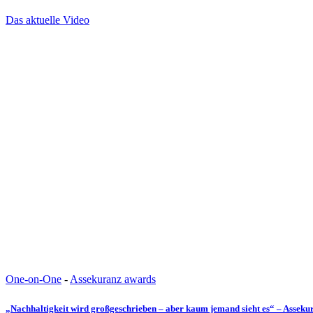
Das aktuelle Video
One-on-One
-
Assekuranz awards
„Nachhaltigkeit wird großgeschrieben – aber kaum jemand sieht es“ – Assek