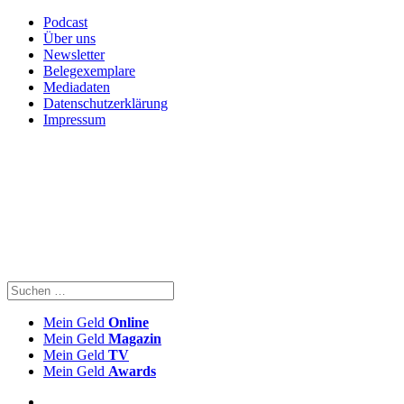
Podcast
Über uns
Newsletter
Belegexemplare
Mediadaten
Datenschutzerklärung
Impressum
Mein Geld
Online
Mein Geld
Magazin
Mein Geld
TV
Mein Geld
Awards