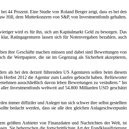
 bei 44 Prozent. Eine Studie von Roland Berger zeigt, dass es bei den
raw Hill, dem Mutterkonzern von S&P, von Investmentfonds gehalten.
wieriger wird es für ihn, sich am Kapitalmarkt Geld zu besorgen. Das
klar, Ratingagenturen lassen sich für Notenvergaben bezahlen, auch
orgaben ihre Geschäfte machen müssen und dabei sind Bewertungen von
ch die Wertpapiere, die sie im Gegenzug als Sicherheit akzeptieren,
ers als bei den derzeit führenden US Agenturen sollen beim diesem
 bis Herbst 2012 die Agentur zum Laufen gebracht haben. Befürworter
ternehmen ausschließlich davon leben Bewertungen zu veräußern.“ Im
ller Investmentfonds weltweit auf 54.800 Milliarden USD geschätzt
n immer diffiziler und Anleger tun sich schwer ihre selbst gestellten
sollte bedacht werden, dass sie alle den gleichen Anlageschwerpunkt
m größten Anbieter von Finanzdaten und Nachrichten der Welt, ist
. Sie beherrschen die fortschrittlichste Art der Fondklassifizierung