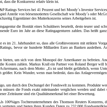
 dass die Konkurrenz relativ klein ist.
S&P Ratings Services bei 41 Prozent und bei Moody´s Investor Services
spiel Anteile von börsennotierten Gesellschaft wie Moody´s oder McG
ichzeitig Eigentümer des Mutterkonzerns seines Arbeitgebers ist.
ngagentur die Bonität eines Schuldners beurteilt, desto teurer und sch
usende Euro im Jahr an diese Ratingagenturen zahlen. Das heißt ganz 
st es im 21. Jahrhundert so, dass alle Großinvestoren mit strikten V
Ratings, bevor sie hunderte Milliarden Euro an Banken ausleihen. Au
rn bieten, um sich von dem Monopol der Amerikaner zu befreien. And
n die Kosten zahlen. Markus Krall ein Partner von Roland Berger will
 Ackermann, nach dem Motto: „Es ist und bleibt gefährlich, wenn Un
h größer. Kein Wunder, wenn man bedenkt, dass das Anlagevermögen a
bligo, um durch den Dschungel der Fondswelt zu kommen. Produkte werde
fen müssen die Fonds exakt miteinander verglichen werden und dabei 
ner Zeiträume sind ein Qualitätsmerkmal bei einer Bewertung.
. Als 100%iges Tochterunternehmen des Thomson Reuters Konzerns, de
 vertreten und bieten ihren Kunden Daten zu 232.000 Fondsanteilklassen