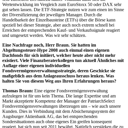
Wertentwicklung im Vergleich zum EuroStoxx 50 oder DAX sehr
gut sehen lassen. Die ETF-Strategie nutzen wir zum einen im Sinne
der Diversifizierung der jeweiligen Manager. Durch die
Handelbarkeit der Einzelbausteine (ETFs) über die Börse kann
speziell bei dieser Strategie, aber auch noch extrem schnell bei
Erreichen der entsprechenden Kauf- und Verkaufssignale reagiert
und umgesetzt werden. Was wir sehr schätzen.
Eine Nachfrage noch, Herr Braun. Sie hatten im
Abgeltungssteuer-Hype 2008 auch einmal einen eigenen
Dachfonds für sich initiiert, welcher heute aber nicht mehr
existiert. Viele Finanzberaterkollegen tun aktuell Ähnliches mit
Auflage einer eigenen individuellen
Fondsvermögensverwaltungsstrategie,
deren Geschicke sie
maßgeblich aus dem Anlageausschuss heraus lenken. Was
halten Sie von diesem Weg aus Ihren Erfahrungen heraus?
Thomas Braun:
Eine eigene Fondsvermögensverwaltung
aufzulegen ist für uns kein Thema. Die lange Expertise und am
Markt akzeptierte Kompetenz der Manager der PatriarchSelect
Fondsvermögensverwaltungen überzeugen uns – wie auch unsere
Kunden. Dies in Verbindung mit dem Absicherungssystem der
Augsburger Aktienbank AG, das bei entsprechenden
Sondersituationen auch ohne eigenes Ein greifen konsequent
reagiert, hat sich nun seit 2011 bewährt. Natürlich verstärken die zu