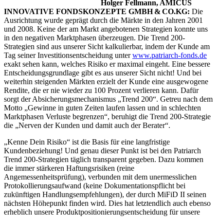
Holger Fellmann, AMICUS
INNOVATIVE FONDSKONZEPTE GMBH & CO.KG:
Die
Ausrichtung wurde geprägt durch die Märkte in den Jahren 2001
und 2008. Keine der am Markt angebotenen Strategien konnte uns
in den negativen Marktphasen überzeugen. Die Trend 200-
Strategien sind aus unserer Sicht kalkulierbar, indem der Kunde am
Tag seiner Investitionsentscheidung unter
www.patriarch-fonds.de
exakt sehen kann, welches Risiko er maximal eingeht. Eine bessere
Entscheidungsgrundlage gibt es aus unserer Sicht nicht! Und bei
weiterhin steigenden Märkten erzielt der Kunde eine ausgewogene
Rendite, die er nie wieder zu 100 Prozent verlieren kann. Dafür
sorgt der Absicherungsmechanismus „Trend 200“. Getreu nach dem
Motto „Gewinne in guten Zeiten laufen lassen und in schlechten
Marktphasen Verluste begrenzen“, beruhigt die Trend 200-Strategie
die „Nerven der Kunden und damit auch der Berater“.
„Kenne Dein Risiko“ ist die Basis für eine langfristige
Kundenbeziehung! Und genau dieser Punkt ist bei den Patriarch
Trend 200-Strategien täglich transparent gegeben. Dazu kommen
die immer stärkeren Haftungsrisiken (reine
Angemessenheitsprüfung), verbunden mit dem unermesslichen
Protokollierungsaufwand (keine Dokumentationspflicht bei
zukünftigen Handlungsempfehlungen), der durch MiFiD II seinen
nächsten Höhepunkt finden wird. Dies hat letztendlich auch ebenso
erheblich unsere Produktpositionierungsentscheidung für unsere