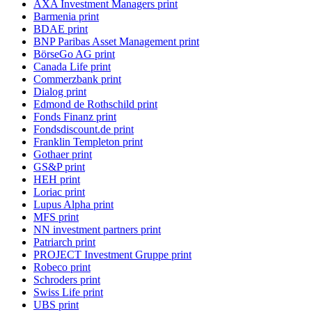
AXA Investment Managers print
Barmenia print
BDAE print
BNP Paribas Asset Management print
BörseGo AG print
Canada Life print
Commerzbank print
Dialog print
Edmond de Rothschild print
Fonds Finanz print
Fondsdiscount.de print
Franklin Templeton print
Gothaer print
GS&P print
HEH print
Loriac print
Lupus Alpha print
MFS print
NN investment partners print
Patriarch print
PROJECT Investment Gruppe print
Robeco print
Schroders print
Swiss Life print
UBS print