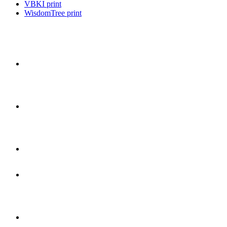
VBKI print
WisdomTree print