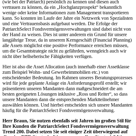
(wie bei der Patriarch) persönlich zu kennen und diesen auch
vertrauen zu können, da ein „Hochglanzprospekt“ bekanntlich
wenige oder keine Informationen zum Management transportieren
kann. So konnten im Laufe der Jahre ein Netzwerk von Spezialisten
und eine Vertrauensbasis aufgebaut werden. Die Erfolge der
PatriarchSelect Fondsvermögensverwaltungen sind dabei nicht von
der Hand zu weisen. Dies ist unter anderem ein Grund für unsere
langjährige Treue, da in unserem Kerngeschäft (Financial Planning)
alle Assets möglichst eine positive Performance erreichen müssen,
um die Gesamtstrategie nicht zu gefährden, wenngleich auch wir
nicht über hellseherische Fähigkeiten verfügen.
Hier ist also die Asset Allocation (auch innerhalb einer Assetklasse
zum Beispiel Wohn- und Gewerbeimmobilien etc.) von
entscheidender Bedeutung. Im Rahmen unseres Beratungsprozesses
wird für jede geplante Anlage ein Anforderungsprofil erstellt; wir
präsentieren unseren Mandanten dann maßgeschneidert die am
besten geeigneten Lösungen inklusive „Ross und Reiter“, so dass
unsere Mandanten dann die entsprechenden Marktteilnehmer
auswählen können. Und hierbei entscheiden sich unsere Mandanten
häufig für die PatriarchSelect Fondsvermögensverwaltung.
Herr Braun, Sie nutzen ebenfalls seit Jahren im großen Stil für
Ihre Kunden die PatriarchSelect Fondsvermögensverwaltung
Trend 200. Dabei setzen Sie seit einiger Zeit überwiegend auf