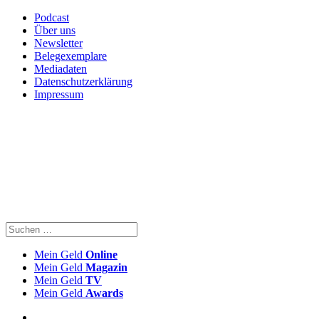
Podcast
Über uns
Newsletter
Belegexemplare
Mediadaten
Datenschutzerklärung
Impressum
Mein Geld
Online
Mein Geld
Magazin
Mein Geld
TV
Mein Geld
Awards