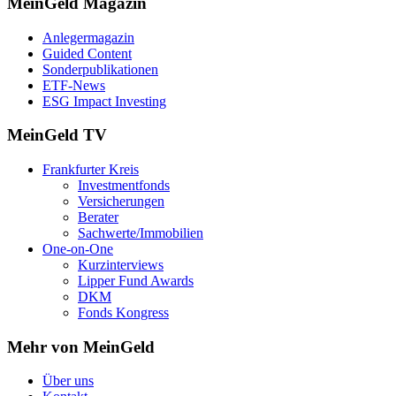
MeinGeld
Magazin
Anlegermagazin
Guided Content
Sonderpublikationen
ETF-News
ESG Impact Investing
MeinGeld
TV
Frankfurter Kreis
Investmentfonds
Versicherungen
Berater
Sachwerte/Immobilien
One-on-One
Kurzinterviews
Lipper Fund Awards
DKM
Fonds Kongress
Mehr von MeinGeld
Über uns