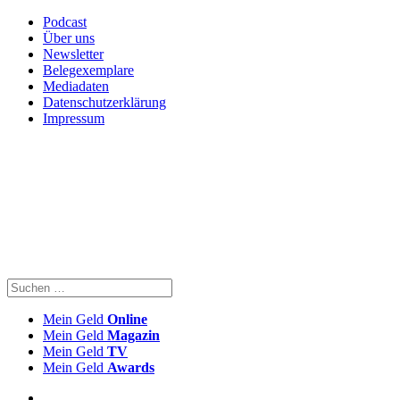
Podcast
Über uns
Newsletter
Belegexemplare
Mediadaten
Datenschutzerklärung
Impressum
Mein Geld
Online
Mein Geld
Magazin
Mein Geld
TV
Mein Geld
Awards