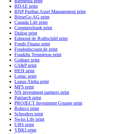
Barmenia print
BDAE print
BNP Paribas Asset Management print
BörseGo AG print
Canada Life print
Commerzbank print
Dialog print
Edmond de Rothschild print
Fonds Finanz print
Fondsdiscount.de print
Franklin Templeton print
Gothaer print
GS&P print
HEH print
Loriac print
Lupus Alpha print
MFS print
NN investment partners print
Patriarch print
PROJECT Investment Gruppe print
Robeco print
Schroders print
Swiss Life print
UBS print
VBKI print