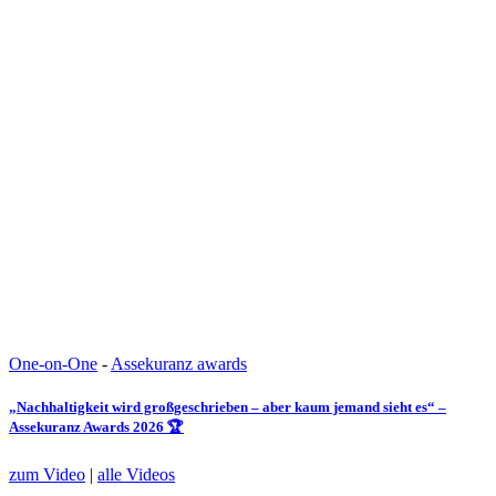
One-on-One
-
Assekuranz awards
„Nachhaltigkeit wird großgeschrieben – aber kaum jemand sieht es“ –
Assekuranz Awards 2026 🏆
zum Video
|
alle Videos