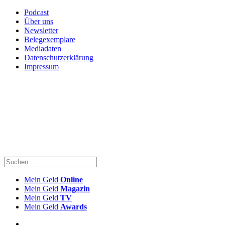
Podcast
Über uns
Newsletter
Belegexemplare
Mediadaten
Datenschutzerklärung
Impressum
Mein Geld
Online
Mein Geld
Magazin
Mein Geld
TV
Mein Geld
Awards