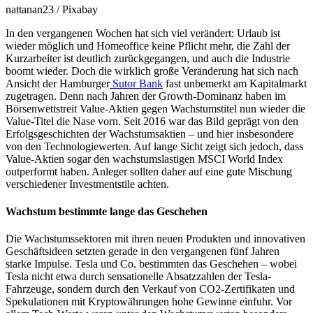
nattanan23 / Pixabay
In den vergangenen Wochen hat sich viel verändert: Urlaub ist
wieder möglich und Homeoffice keine Pflicht mehr, die Zahl der
Kurzarbeiter ist deutlich zurückgegangen, und auch die Industrie
boomt wieder. Doch die wirklich große Veränderung hat sich nach
Ansicht der Hamburger
Sutor Bank
fast unbemerkt am Kapitalmarkt
zugetragen. Denn nach Jahren der Growth-Dominanz haben im
Börsenwettstreit Value-Aktien gegen Wachstumstitel nun wieder die
Value-Titel die Nase vorn. Seit 2016 war das Bild geprägt von den
Erfolgsgeschichten der Wachstumsaktien – und hier insbesondere
von den Technologiewerten. Auf lange Sicht zeigt sich jedoch, dass
Value-Aktien sogar den wachstumslastigen MSCI World Index
outperformt haben. Anleger sollten daher auf eine gute Mischung
verschiedener Investmentstile achten.
Wachstum bestimmte lange das Geschehen
Die Wachstumssektoren mit ihren neuen Produkten und innovativen
Geschäftsideen setzten gerade in den vergangenen fünf Jahren
starke Impulse. Tesla und Co. bestimmten das Geschehen – wobei
Tesla nicht etwa durch sensationelle Absatzzahlen der Tesla-
Fahrzeuge, sondern durch den Verkauf von CO2-Zertifikaten und
Spekulationen mit Kryptowährungen hohe Gewinne einfuhr. Vor