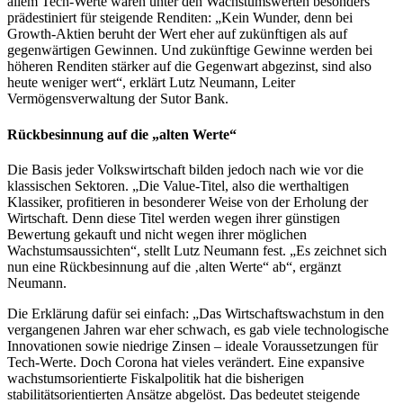
allem Tech-Werte waren unter den Wachstumswerten besonders
prädestiniert für steigende Renditen: „Kein Wunder, denn bei
Growth-Aktien beruht der Wert eher auf zukünftigen als auf
gegenwärtigen Gewinnen. Und zukünftige Gewinne werden bei
höheren Renditen stärker auf die Gegenwart abgezinst, sind also
heute weniger wert“, erklärt Lutz Neumann, Leiter
Vermögensverwaltung der Sutor Bank.
Rückbesinnung auf die „alten Werte“
Die Basis jeder Volkswirtschaft bilden jedoch nach wie vor die
klassischen Sektoren. „Die Value-Titel, also die werthaltigen
Klassiker, profitieren in besonderer Weise von der Erholung der
Wirtschaft. Denn diese Titel werden wegen ihrer günstigen
Bewertung gekauft und nicht wegen ihrer möglichen
Wachstumsaussichten“, stellt Lutz Neumann fest. „Es zeichnet sich
nun eine Rückbesinnung auf die ‚alten Werte“ ab“, ergänzt
Neumann.
Die Erklärung dafür sei einfach: „Das Wirtschaftswachstum in den
vergangenen Jahren war eher schwach, es gab viele technologische
Innovationen sowie niedrige Zinsen – ideale Voraussetzungen für
Tech-Werte. Doch Corona hat vieles verändert. Eine expansive
wachstumsorientierte Fiskalpolitik hat die bisherigen
stabilitätsorientierten Ansätze abgelöst. Das bedeutet steigende