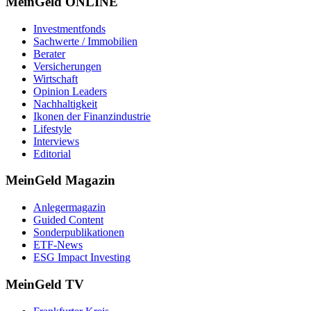
MeinGeld
ONLINE
Investmentfonds
Sachwerte / Immobilien
Berater
Versicherungen
Wirtschaft
Opinion Leaders
Nachhaltigkeit
Ikonen der Finanzindustrie
Lifestyle
Interviews
Editorial
MeinGeld
Magazin
Anlegermagazin
Guided Content
Sonderpublikationen
ETF-News
ESG Impact Investing
MeinGeld
TV