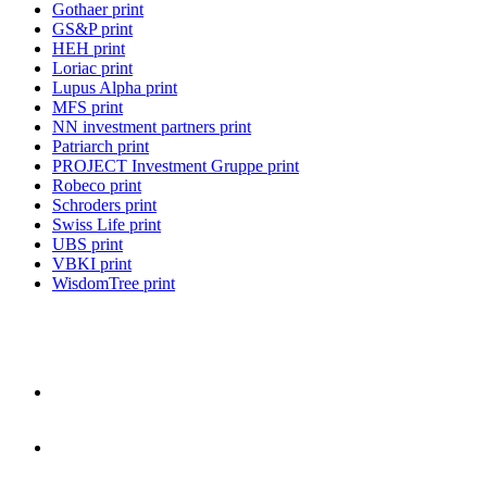
Gothaer print
GS&P print
HEH print
Loriac print
Lupus Alpha print
MFS print
NN investment partners print
Patriarch print
PROJECT Investment Gruppe print
Robeco print
Schroders print
Swiss Life print
UBS print
VBKI print
WisdomTree print