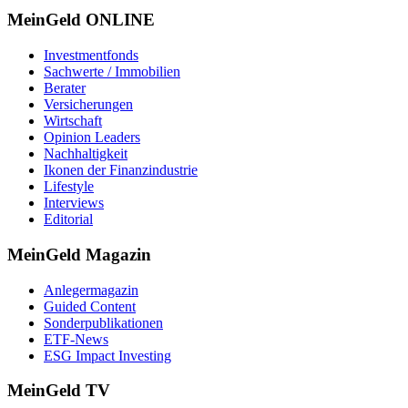
MeinGeld
ONLINE
Investmentfonds
Sachwerte / Immobilien
Berater
Versicherungen
Wirtschaft
Opinion Leaders
Nachhaltigkeit
Ikonen der Finanzindustrie
Lifestyle
Interviews
Editorial
MeinGeld
Magazin
Anlegermagazin
Guided Content
Sonderpublikationen
ETF-News
ESG Impact Investing
MeinGeld
TV