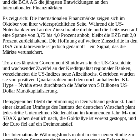
und die BCA AG die jüngsten Entwicklungen an den
internationalen Finanzmärkten
Es zeigt sich: Die internationalen Finanzmärkte zeigen sich im
Oktober von ihrer widersprüchlichen Seite. Während die US-
Notenbank erneut an der Zinsschraube drehte und die Leitzinsen auf
eine Spanne von 3,75 bis 4,0 Prozent anhob, bleibt die EZB mit 2,0
Prozent zurückhaltend. Die Hoffnung auf weitere Zinsschritte in den
USA zum Jahresende ist jedoch gedämpft – ein Signal, das die
Märkte verunsichert.
Trotz des längsten Government Shutdowns in der US-Geschichte
und wachsender Zweifel an der Kreditqualität regionaler Banken,
verzeichneten die US-Indizes neue Allzeithochs. Getrieben wurden
sie von positiven Quartalszahlen und dem noch anhaltenden KI-
Hype – Nvidia etwa durchbrach die Marke von 5 Billionen US-
Dollar Marktkapitalisierung.
Demgegenüber bleibt die Stimmung in Deutschland gedrückt. Laut
einer aktuellen Umfrage des Instituts der deutschen Wirtschaft plant
jedes dritte Unternehmen Stellenabbau im kommenden Jahr. M- und
SDAX gaben deutlich nach, die Goldrallye ist vorerst gestoppt, und
der Euro fiel auf ein Dreimonatstief.
Der Internationale Währungsfonds mahnt in einer neuen Studie zur