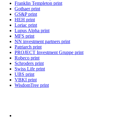
Franklin Templeton print
Gothaer print
GS&P print
HEH print
Loriac print
Lupus Alpha print
MFS print
NN investment partners print
Patriarch print
PROJECT Investment Gruppe print
Robeco print
Schroders print
Swiss Life print
UBS print
VBKI print
WisdomTree print