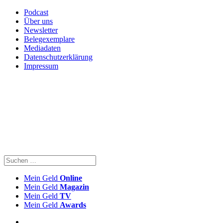
Podcast
Über uns
Newsletter
Belegexemplare
Mediadaten
Datenschutzerklärung
Impressum
Mein Geld
Online
Mein Geld
Magazin
Mein Geld
TV
Mein Geld
Awards