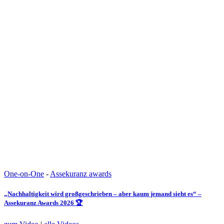
One-on-One
-
Assekuranz awards
„Nachhaltigkeit wird großgeschrieben – aber kaum jemand sieht es“ –
Assekuranz Awards 2026 🏆