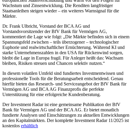
europäischen Staatsverschuldung und warnt vor den Folgen für
Wachstum und Zinsentwicklung. Die Renditen langfristiger
Staatsanleihen steigen wieder – ein weiteres Warnsignal für die
Märkte.
Dr. Frank Ulbricht, Vorstand der BCA AG und
Vorstandsvorsitzender der BfV Bank für Vermögen AG,
kommentiert die Lage wie folgt: „Die Märkte befinden sich in einem
Spannungsfeld zwischen – teils überzogener – technologischer
Euphorie und realwirtschaftlicher Ernüchterung. Während KI und
starke Unternehmenszahlen in den USA für Rückenwind sorgen,
bleibt die Lage in Europa fragil. Für Anleger heißt das: Wachsam
bleiben, Risiken streuen und Chancen selektiv nutzen.“
In diesem volatilen Umfeld sind fundiertes Investmentwissen und
professionelle Tools für die Beratungsarbeit entscheidend. Genau
hierfür bieten das Research- und Serviceangebot der BfV Bank für
Vermögen AG und BCA AG Finanzprofis die perfekte
Unterstützung für eine erfolgreiche Kundenberatung.
Der Investment Radar ist eine gemeinsame Publikation der BfV
Bank für Vermögen AG und der BCA AG. Er bietet monatlich
fundierte Analysen und Einschätzungen zu aktuellen Entwicklungen
an den Kapitalmärkten. Der komplette Investment Radar 11/2025 ist
kostenlos
erhältlich