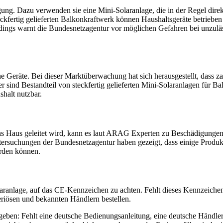
ng. Dazu verwenden sie eine Mini-Solaranlage, die in der Regel direk
fertig gelieferten Balkonkraftwerk können Haushaltsgeräte betrieben
ings warnt die Bundesnetzagentur vor möglichen Gefahren bei unzuläs
 Geräte. Bei dieser Marktüberwachung hat sich herausgestellt, dass za
ter sind Bestandteil von steckfertig gelieferten Mini-Solaranlagen für
halt nutzbar.
ins Haus geleitet wird, kann es laut ARAG Experten zu Beschädigungen
suchungen der Bundesnetzagentur haben gezeigt, dass einige Produkte
erden können.
anlage, auf das CE-Kennzeichen zu achten. Fehlt dieses Kennzeichen,
eriösen und bekannten Händlern bestellen.
 geben: Fehlt eine deutsche Bedienungsanleitung, eine deutsche Händle