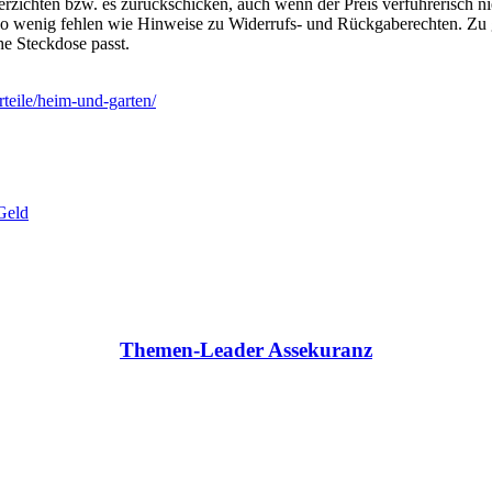
zichten bzw. es zurückschicken, auch wenn der Preis verführerisch ni
 wenig fehlen wie Hinweise zu Widerrufs- und Rückgaberechten. Zu g
he Steckdose passt.
rteile/heim-und-garten/
Geld
Themen-Leader Assekuranz