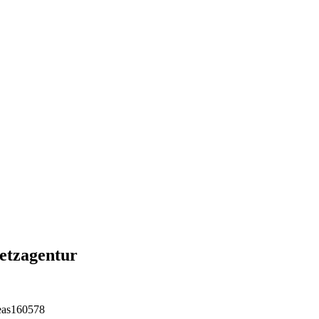
etzagentur
reas160578