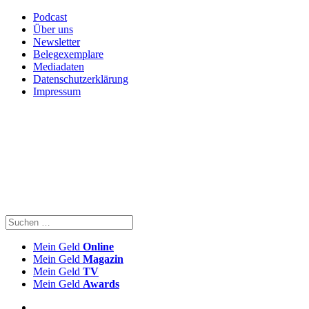
Podcast
Über uns
Newsletter
Belegexemplare
Mediadaten
Datenschutzerklärung
Impressum
Mein Geld
Online
Mein Geld
Magazin
Mein Geld
TV
Mein Geld
Awards