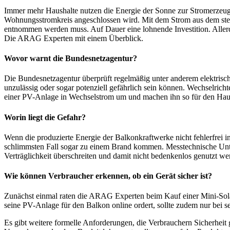
Immer mehr Haushalte nutzen die Energie der Sonne zur Stromerzeugu
Wohnungsstromkreis angeschlossen wird. Mit dem Strom aus dem steck
entnommen werden muss. Auf Dauer eine lohnende Investition. Allerd
Die ARAG Experten mit einem Überblick.
Wovor warnt die Bundesnetzagentur?
Die Bundesnetzagentur überprüft regelmäßig unter anderem elektrische
unzulässig oder sogar potenziell gefährlich sein können. Wechselrich
einer PV-Anlage in Wechselstrom um und machen ihn so für den Haus
Worin liegt die Gefahr?
Wenn die produzierte Energie der Balkonkraftwerke nicht fehlerfrei 
schlimmsten Fall sogar zu einem Brand kommen. Messtechnische Unter
Verträglichkeit überschreiten und damit nicht bedenkenlos genutzt w
Wie können Verbraucher erkennen, ob ein Gerät sicher ist?
Zunächst einmal raten die ARAG Experten beim Kauf einer Mini-Solar
seine PV-Anlage für den Balkon online ordert, sollte zudem nur bei s
Es gibt weitere formelle Anforderungen, die Verbrauchern Sicherheit