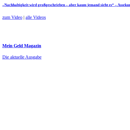
„Nachhaltigkeit wird großgeschrieben – aber kaum jemand sieht es“ – Assek
zum Video
|
alle Videos
Mein Geld
Magazin
Die aktuelle Ausgabe