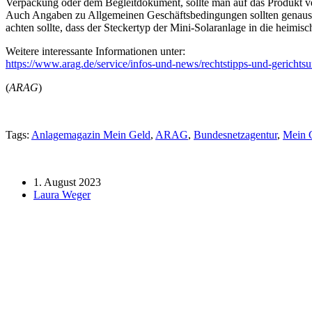
Verpackung oder dem Begleitdokument, sollte man auf das Produkt ver
Auch Angaben zu Allgemeinen Geschäftsbedingungen sollten genauso
achten sollte, dass der Steckertyp der Mini-Solaranlage in die heimisc
Weitere interessante Informationen unter:
https://www.arag.de/service/infos-und-news/rechtstipps-und-gerichtsu
(
ARAG
)
Tags:
Anlagemagazin Mein Geld
,
ARAG
,
Bundesnetzagentur
,
Mein 
1. August 2023
Laura Weger