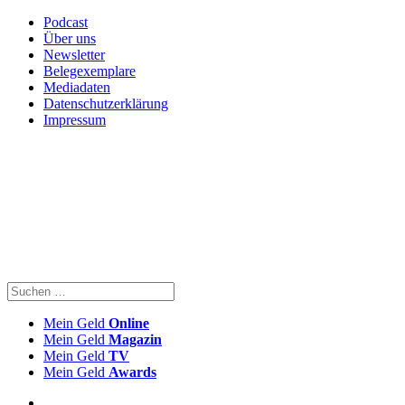
Podcast
Über uns
Newsletter
Belegexemplare
Mediadaten
Datenschutzerklärung
Impressum
Mein Geld
Online
Mein Geld
Magazin
Mein Geld
TV
Mein Geld
Awards