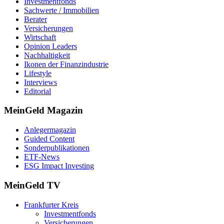
Investmentfonds
Sachwerte / Immobilien
Berater
Versicherungen
Wirtschaft
Opinion Leaders
Nachhaltigkeit
Ikonen der Finanzindustrie
Lifestyle
Interviews
Editorial
MeinGeld
Magazin
Anlegermagazin
Guided Content
Sonderpublikationen
ETF-News
ESG Impact Investing
MeinGeld
TV
Frankfurter Kreis
Investmentfonds
Versicherungen