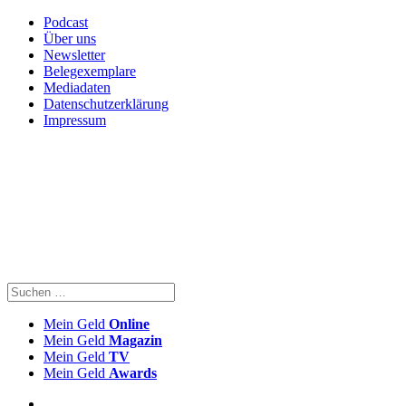
Podcast
Über uns
Newsletter
Belegexemplare
Mediadaten
Datenschutzerklärung
Impressum
Mein Geld
Online
Mein Geld
Magazin
Mein Geld
TV
Mein Geld
Awards