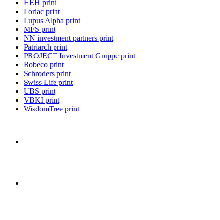
HEH print
Loriac print
Lupus Alpha print
MFS print
NN investment partners print
Patriarch print
PROJECT Investment Gruppe print
Robeco print
Schroders print
Swiss Life print
UBS print
VBKI print
WisdomTree print