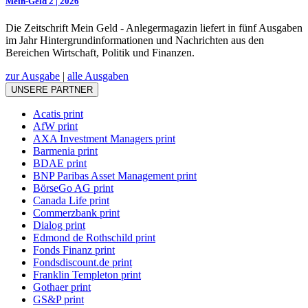
Mein-Geld 2 | 2026
Die Zeitschrift Mein Geld - Anlegermagazin liefert in fünf Ausgaben
im Jahr Hintergrundinformationen und Nachrichten aus den
Bereichen Wirtschaft, Politik und Finanzen.
zur Ausgabe
|
alle Ausgaben
UNSERE PARTNER
Acatis print
AfW print
AXA Investment Managers print
Barmenia print
BDAE print
BNP Paribas Asset Management print
BörseGo AG print
Canada Life print
Commerzbank print
Dialog print
Edmond de Rothschild print
Fonds Finanz print
Fondsdiscount.de print
Franklin Templeton print
Gothaer print
GS&P print