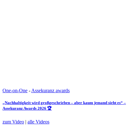
One-on-One
-
Assekuranz awards
„Nachhaltigkeit wird großgeschrieben – aber kaum jemand sieht es“ –
Assekuranz Awards 2026 🏆
zum Video
|
alle Videos