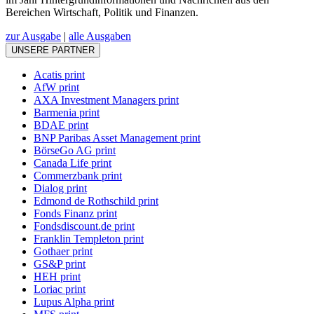
Bereichen Wirtschaft, Politik und Finanzen.
zur Ausgabe
|
alle Ausgaben
UNSERE PARTNER
Acatis print
AfW print
AXA Investment Managers print
Barmenia print
BDAE print
BNP Paribas Asset Management print
BörseGo AG print
Canada Life print
Commerzbank print
Dialog print
Edmond de Rothschild print
Fonds Finanz print
Fondsdiscount.de print
Franklin Templeton print
Gothaer print
GS&P print
HEH print
Loriac print
Lupus Alpha print