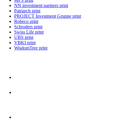
MFS print
NN investment partners print
Patriarch print
PROJECT Investment Gruppe print
Robeco print
Schroders print
Swiss Life print
UBS print
VBKI print
WisdomTree print