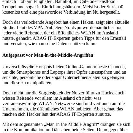
einfach – ob am Flughafen, Bahnhof, im Café oder Fastfood-
Tempel und sogar in Einrichtungshäusern. Meist ist der Surfspaß
kostenlos und eine passwortlose Verbindung im Nu hergestellt.
Doch das verlockende Angebot hat einen Haken, zeigt eine aktuelle
Studie. Laut des VPN-Anbieters Nordvpn wurde nämlich schon
jeder vierte Reisende, der ein öffentliches WLAN im Ausland
nutzte, gehackt. ARAG IT-Experten geben Tipps für den Ernstfall
und verraten, wie man seine Daten schützen kann.
Aufgepasst vor Man-in-the-Middle-Angriffen
Unverschlüsselte Hotspots bieten Online-Gaunern beste Chancen,
um die Smartphones und Laptops ihrer Opfer auszuspähen und an
sensible, persönliche oder sogar Unternehmensdaten zu gelangen
und diese zu manipulieren.
Doch nicht nur die Sorglosigkeit der Nutzer führt zu Hacks, auch
wissen Reisende vor allem im Ausland oft nicht, was
vertrauenswürdige WLAN-Netzwerke sind und vertrauen auf die
Unternehmen, die öffentliches WLAN anbieten. Aber genau das
machen sich Hacker laut der ARAG IT-Experten zunutze.
Mit dem sogenannten „Man-in-the-Middle-Angriff“ drängen sie sich
in die Kommunikation und täuschen beide Seiten. Denn gegenüber