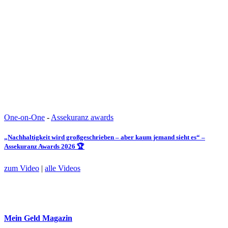
One-on-One
-
Assekuranz awards
„Nachhaltigkeit wird großgeschrieben – aber kaum jemand sieht es“ –
Assekuranz Awards 2026 🏆
zum Video
|
alle Videos
Mein Geld
Magazin