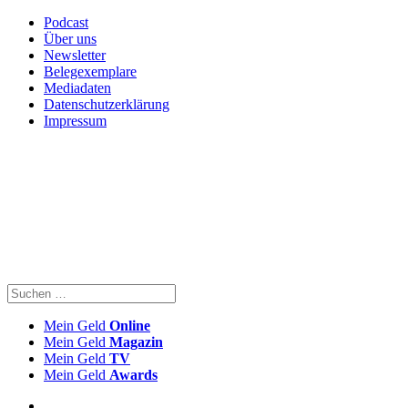
Podcast
Über uns
Newsletter
Belegexemplare
Mediadaten
Datenschutzerklärung
Impressum
Mein Geld
Online
Mein Geld
Magazin
Mein Geld
TV
Mein Geld
Awards