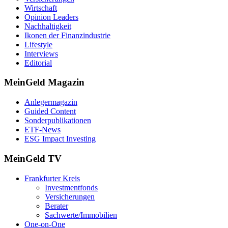
Wirtschaft
Opinion Leaders
Nachhaltigkeit
Ikonen der Finanzindustrie
Lifestyle
Interviews
Editorial
MeinGeld
Magazin
Anlegermagazin
Guided Content
Sonderpublikationen
ETF-News
ESG Impact Investing
MeinGeld
TV
Frankfurter Kreis
Investmentfonds
Versicherungen
Berater
Sachwerte/Immobilien
One-on-One