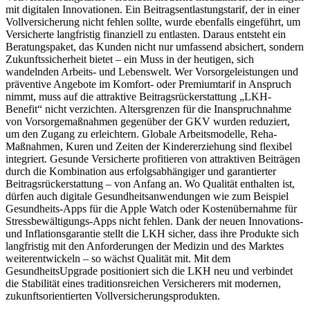
mit digitalen Innovationen. Ein Beitragsentlastungstarif, der in einer
Vollversicherung nicht fehlen sollte, wurde ebenfalls eingeführt, um
Versicherte langfristig finanziell zu entlasten. Daraus entsteht ein
Beratungspaket, das Kunden nicht nur umfassend absichert, sondern
Zukunftssicherheit bietet – ein Muss in der heutigen, sich
wandelnden Arbeits- und Lebenswelt. Wer Vorsorgeleistungen und
präventive Angebote im Komfort- oder Premiumtarif in Anspruch
nimmt, muss auf die attraktive Beitragsrückerstattung „LKH-
Benefit“ nicht verzichten. Altersgrenzen für die Inanspruchnahme
von Vorsorgemaßnahmen gegenüber der GKV wurden reduziert,
um den Zugang zu erleichtern. Globale Arbeitsmodelle, Reha-
Maßnahmen, Kuren und Zeiten der Kindererziehung sind flexibel
integriert. Gesunde Versicherte profitieren von attraktiven Beiträgen
durch die Kombination aus erfolgsabhängiger und garantierter
Beitragsrückerstattung – von Anfang an. Wo Qualität enthalten ist,
dürfen auch digitale Gesundheitsanwendungen wie zum Beispiel
Gesundheits-Apps für die Apple Watch oder Kostenübernahme für
Stressbewältigungs-Apps nicht fehlen. Dank der neuen Innovations-
und Inflationsgarantie stellt die LKH sicher, dass ihre Produkte sich
langfristig mit den Anforderungen der Medizin und des Marktes
weiterentwickeln – so wächst Qualität mit. Mit dem
GesundheitsUpgrade positioniert sich die LKH neu und verbindet
die Stabilität eines traditionsreichen Versicherers mit modernen,
zukunftsorientierten Vollversicherungsprodukten.