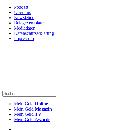
Podcast
Über uns
Newsletter
Belegexemplare
Mediadaten
Datenschutzerklärung
Impressum
Mein Geld
Online
Mein Geld
Magazin
Mein Geld
TV
Mein Geld
Awards